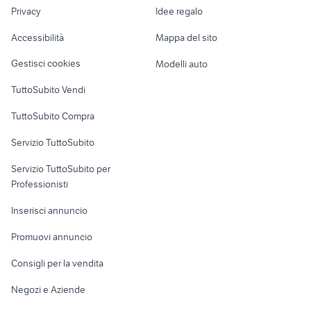
lavoro
trattori usati veneto
gommone 7 metri
Privacy
Idee regalo
Garage e box
audi sq5 usata
candidati lavoro badanti
Caravan e Camper
Accessibilità
Mappa del sito
Loft, mansarde e
Veicoli commerciali
altro
Gestisci cookies
Modelli auto
Case vacanza
TuttoSubito Vendi
Uffici e Locali
TuttoSubito Compra
commerciali
Servizio TuttoSubito
elettronica
per la casa e la
sports e hobby
Servizio TuttoSubito per
persona
Informatica
Animali
Professionisti
Arredamento e
Console e
Accessori per
Casalinghi
Inserisci annuncio
Videogiochi
animali
Elettrodomestici
Promuovi annuncio
Audio/Video
Musica e Film
Giardino e Fai da te
Consigli per la vendita
Fotografia
Libri e Riviste
Abbigliamento e
Negozi e Aziende
Telefonia
Strumenti Musicali
Accessori