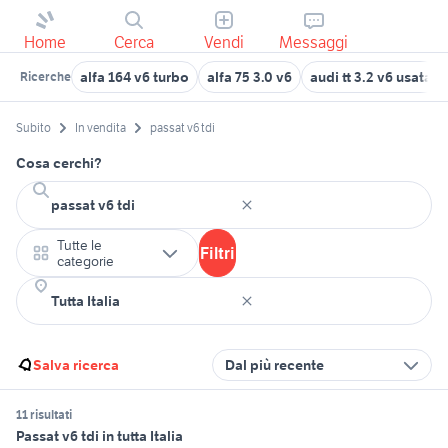
Home
Cerca
Vendi
Messaggi
alfa 164 v6 turbo
alfa 75 3.0 v6
audi tt 3.2 v6 usata
Ricerche
Subito
In vendita
passat v6 tdi
Cosa cerchi?
Tutte le
Filtri
categorie
Salva ricerca
Dal più recente
11 risultati
Passat v6 tdi in tutta Italia