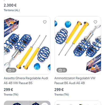
2.300 €
Tortona
(
AL
)
16
16
Assetto Ghiera Regolabile Audi
Ammortizzatori Regolabili VW
A6 4B VW Passat B5
Passat B6 Audi A6 4B
299 €
299 €
Trento
(
TN
)
Trento
(
TN
)