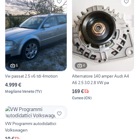
6
4
Vw passat 2.5 v6 tdi 4motion
Alternatore 140 amper Audi A4
A6 2.5 3.0 2.8 VW pa
4.999 €
169 €
Mogliano Veneto
(
TV
)
Cuneo
(
CN
)
VW Programmi autodidattici
Volkswagen
10 €