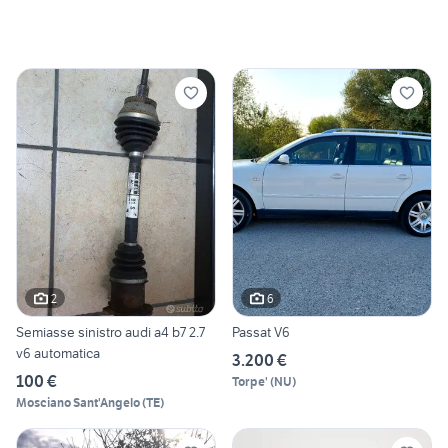
2
6
Semiasse sinistro audi a4 b7 2.7
Passat V6
v6 automatica
3.200 €
100 €
Torpe'
(
NU
)
Mosciano Sant'Angelo
(
TE
)