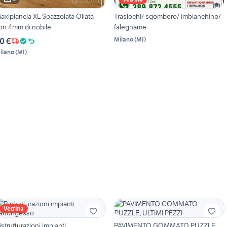
axiplancia XL Spazzolata Oliata
Traslochi/ sgombero/ imbianchino/
on 4mm di nobile
falegname
Milano
(
MI
)
0 €
ilano
(
MI
)
Vetrina
istrutturazioni impianti
PAVIMENTO GOMMATO PUZZLE,