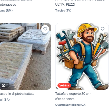
artongesso
ULTIMI PEZZI
oma
(
RM
)
Treviso
(
TV
)
2
Vetrina
iastrelle di pietra trattata
Tuttofare esperto 30 anni
d'esperienza
ari
(
BA
)
Quartu Sant'Elena
(
CA
)