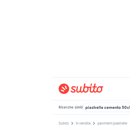
piastrelle cemento 50x
Ricerche
simili
Subito
In vendita
pavimenti piastrelle