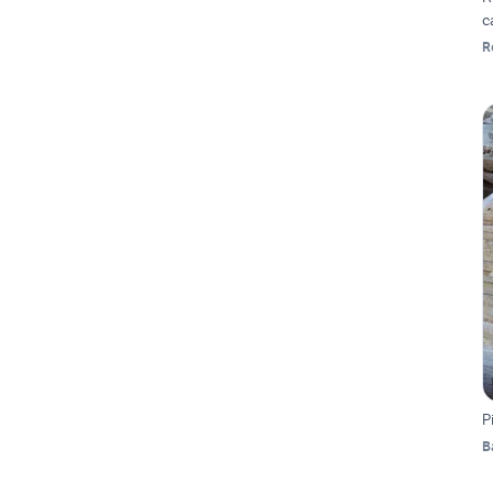
c
R
P
B