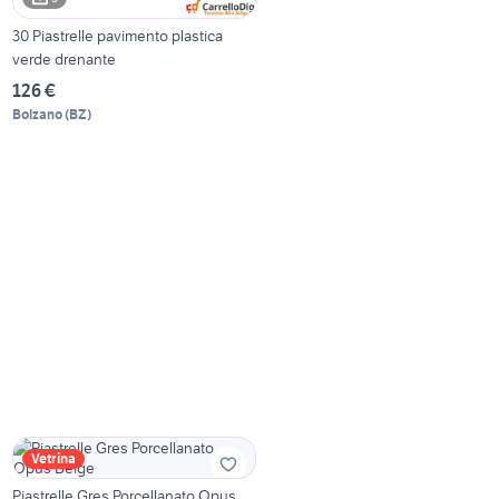
30 Piastrelle pavimento plastica
verde drenante
126 €
Bolzano
(
BZ
)
Vetrina
Piastrelle Gres Porcellanato Opus