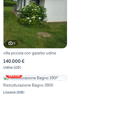
6
villa piccola con gazebo udine
140.000 €
Udine
(
UD
)
Vetrina
Ristrutturazione Bagno 3900
Lissone
(
MB
)