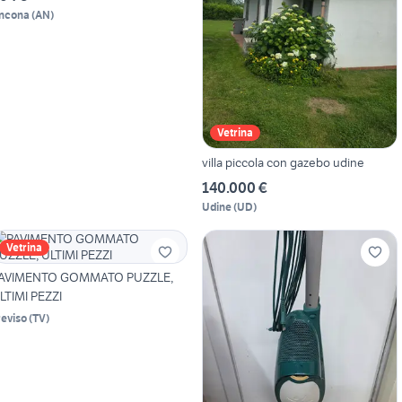
ncona
(
AN
)
Vetrina
villa piccola con gazebo udine
140.000 €
Udine
(
UD
)
Vetrina
AVIMENTO GOMMATO PUZZLE,
LTIMI PEZZI
reviso
(
TV
)