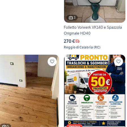
3
Folletto Vorwerk VK140 e Spazzola
Originale HD40
270 €
Reggio di Calabria
(
RC
)
5
Vetrina