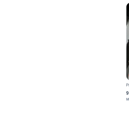
P
9
M