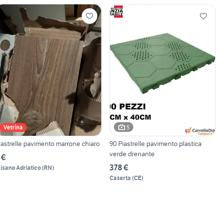
5
Vetrina
iastrelle pavimento marrone chiaro
90 Piastrelle pavimento plastica
verde drenante
 €
378 €
isano Adriatico
(
RN
)
Caserta
(
CE
)