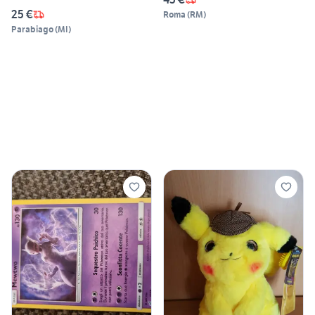
25 €
Roma
(
RM
)
Parabiago
(
MI
)