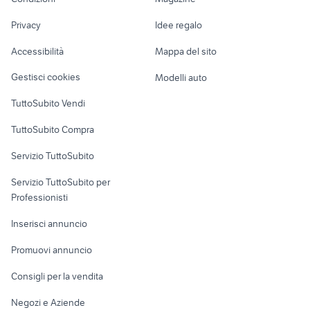
Terreni e rustici
Attrezzature di
samsung 24
offerte di lavoro mestre
Nautica
lavoro
auto usate niscemi
divani usati
Privacy
Idee regalo
Garage e box
Caravan e Camper
Accessibilità
Mappa del sito
Loft, mansarde e
Veicoli commerciali
altro
Gestisci cookies
Modelli auto
Case vacanza
TuttoSubito Vendi
Uffici e Locali
TuttoSubito Compra
commerciali
Servizio TuttoSubito
elettronica
per la casa e la
sports e hobby
Servizio TuttoSubito per
persona
Informatica
Animali
Professionisti
Arredamento e
Console e
Accessori per
Casalinghi
Inserisci annuncio
Videogiochi
animali
Elettrodomestici
Promuovi annuncio
Audio/Video
Musica e Film
Giardino e Fai da te
Consigli per la vendita
Fotografia
Libri e Riviste
Abbigliamento e
Negozi e Aziende