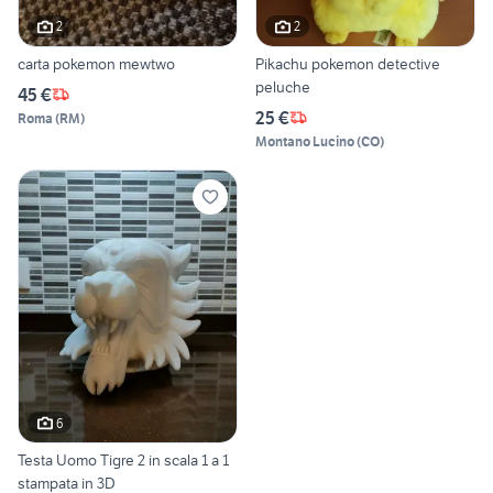
2
2
carta pokemon mewtwo
Pikachu pokemon detective
peluche
45 €
25 €
Roma
(
RM
)
Montano Lucino
(
CO
)
6
Testa Uomo Tigre 2 in scala 1 a 1
stampata in 3D