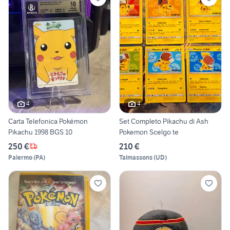
4
4
Carta Telefonica Pokémon
Set Completo Pikachu di Ash
Pikachu 1998 BGS 10
Pokemon Scelgo te
250 €
210 €
Palermo
(
PA
)
Talmassons
(
UD
)