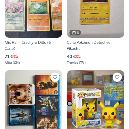
6
Mix Rari - Cradily & Ditto (6
Carta Pokemon Detective
Carte)
Pikachu
21 €
40 €
Alba
(
CN
)
Treviso
(
TV
)