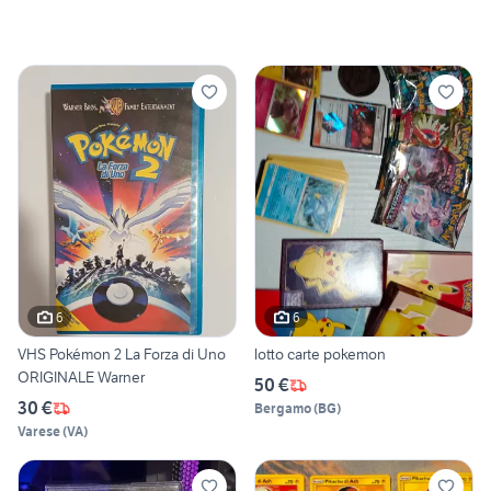
6
6
VHS Pokémon 2 La Forza di Uno
lotto carte pokemon
ORIGINALE Warner
50 €
30 €
Bergamo
(
BG
)
Varese
(
VA
)