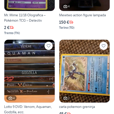
4
Mr. Mime 11/18 Olografica –
Mewtwo action figure lampada
Pokémon TCG – Detectiv
150 €
2 €
Torino
(
TO
)
Trento
(
TN
)
4
2
Lotto 9 DVD: Venom, Aquaman,
carta pokemon greninja
Godzilla, ecc.
45 €