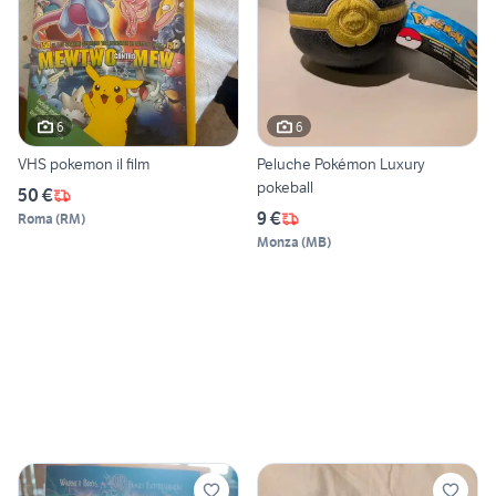
6
6
VHS pokemon il film
Peluche Pokémon Luxury
pokeball
50 €
9 €
Roma
(
RM
)
Monza
(
MB
)