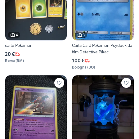
4
3
carte Pokemon
Carta Card Pokemon Psyduck da
film Detective Pikac
20 €
100 €
Roma
(
RM
)
Bologna
(
BO
)