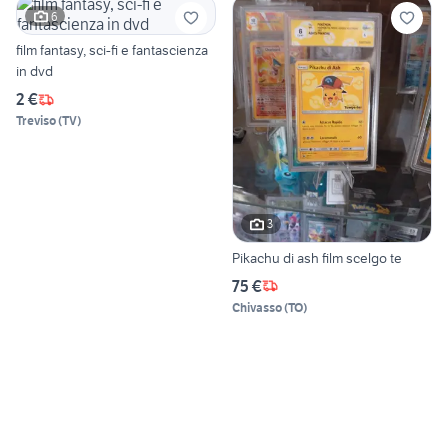
6
film fantasy, sci-fi e fantascienza
in dvd
2 €
Treviso
(
TV
)
3
Pikachu di ash film scelgo te
75 €
Chivasso
(
TO
)