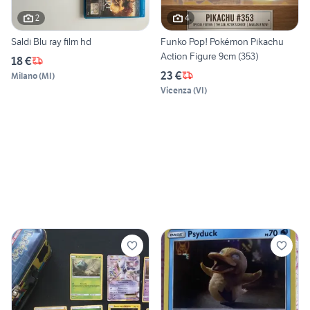
2
4
Saldi Blu ray film hd
Funko Pop! Pokémon Pikachu
Action Figure 9cm (353)
18 €
23 €
Milano
(
MI
)
Vicenza
(
VI
)