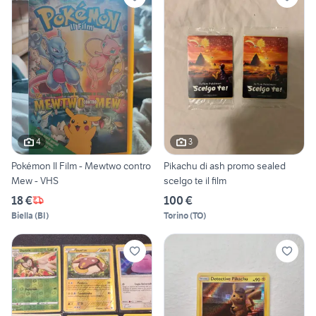
4
3
Pokémon Il Film - Mewtwo contro
Pikachu di ash promo sealed
Mew - VHS
scelgo te il film
18 €
100 €
Biella
(
BI
)
Torino
(
TO
)