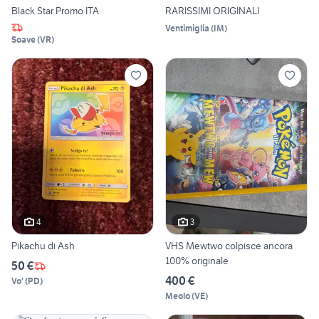
Black Star Promo ITA
RARISSIMI ORIGINALI
Ventimiglia
(
IM
)
Soave
(
VR
)
4
3
Pikachu di Ash
VHS Mewtwo colpisce ancora
100% originale
50 €
400 €
Vo'
(
PD
)
Meolo
(
VE
)