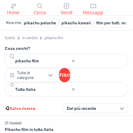
Home
Cerca
Vendi
Messaggi
pikachu peluche
pikachu kawaii
film per tutti. music
Ricerche
Subito
In vendita
pikachu film
Cosa cerchi?
Tutte le
Filtri
categorie
Salva ricerca
Dal più recente
27 risultati
Pikachu film in tutta Italia