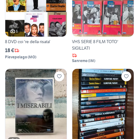
6
8 DVD coi 're della risata'
VHS SERIE 8 FILM TOTO'
SIGILLATI
18 €
Pievepelago
(
MO
)
Sanremo
(
IM
)