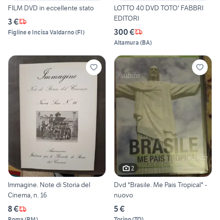
FILM DVD in eccellente stato
LOTTO 40 DVD TOTO' FABBRI
EDITORI
3 €
300 €
Figline e Incisa Valdarno
(
FI
)
Altamura
(
BA
)
2
Immagine. Note di Storia del
Dvd "Brasile. Me Pais Tropical" -
Cinema, n. 16
nuovo
8 €
5 €
Roma
(
RM
)
Torino
(
TO
)