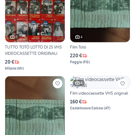
6
4
TUTTO TOTÒ LOTTO DI 25 VHS
Film Totò
VIDEOCASSETTE ORIGINALI
220 €
20 €
Foggia
(
FG
)
Milano
(
MI
)
4
Film videocassette VHS originali
160 €
Castelnuovo Calcea
(
AT
)