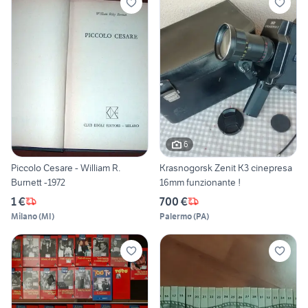
6
Piccolo Cesare - William R.
Krasnogorsk Zenit K3 cinepresa
Burnett -1972
16mm funzionante !
1 €
700 €
Milano
(
MI
)
Palermo
(
PA
)