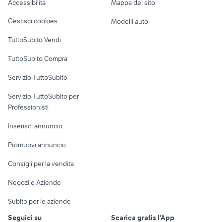
Accessibilità
Mappa del sito
piaggio veicoli commerciali
casa vacanze sanremo
Loft, mansarde e
Veicoli commerciali
altro
Gestisci cookies
Modelli auto
Case vacanza
TuttoSubito Vendi
Uffici e Locali
TuttoSubito Compra
commerciali
Servizio TuttoSubito
elettronica
per la casa e la
sports e hobby
Servizio TuttoSubito per
persona
Informatica
Animali
Professionisti
Arredamento e
Console e
Accessori per
Casalinghi
Inserisci annuncio
Videogiochi
animali
Elettrodomestici
Promuovi annuncio
Audio/Video
Musica e Film
Giardino e Fai da te
Consigli per la vendita
Fotografia
Libri e Riviste
Abbigliamento e
Negozi e Aziende
Telefonia
Strumenti Musicali
Accessori
Subito per le aziende
Sports
Tutto per i bambini
Seguici su
Scarica gratis l'App