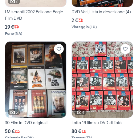
2
I Miserabili 2002 Edizione Eagle
DVD Vari, Lista in descrizione (4)
Film DVD
2 €
19 €
Viareggio
(
LU
)
Forio
(
NA
)
6
4
30 Film in DVD originali
Lotto 19 film su DVD di Totò
50 €
80 €
Chignolo Po
(
PV
)
Taranto
(
TA
)