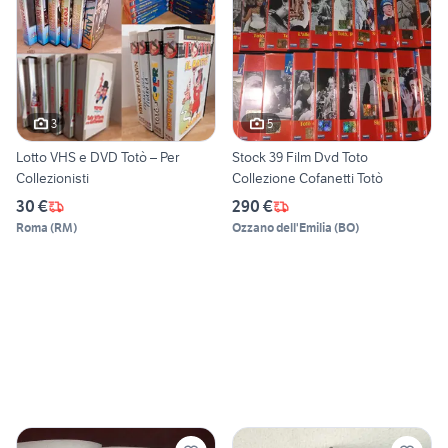
3
5
Lotto VHS e DVD Totò – Per
Stock 39 Film Dvd Toto
Collezionisti
Collezione Cofanetti Totò
30 €
290 €
Roma
(
RM
)
Ozzano dell'Emilia
(
BO
)