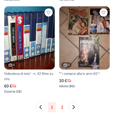
4
4
Videoteca di toto' - n. 42 films su
"" i romanzi alla tv anni 60 ":
vhs
30 €
60 €
Albino
(
BG
)
Caserta
(
CE
)
1
2