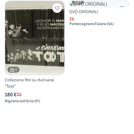
6
DVD ORIGINALI
Pontecagnano Faiano
(
SA
)
6
Collezione film su dvd serie
"Totò"
180 €
Rignano sull'Arno
(
FI
)