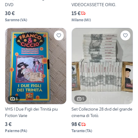
DVD
VIDEOCASSETTE ORIG.
30 €
15 €
Saronno
(
VA
)
Milano
(
MI
)
6
5
VHS I Due Figli dei Trinità piu
Set Collezione 28 dvd del grande
Fiction Varie
cinema di Totò.
3 €
98 €
Palermo
(
PA
)
Taranto
(
TA
)