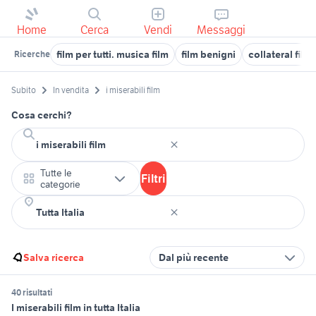
Home
Cerca
Vendi
Messaggi
film per tutti. musica film
film benigni
collateral film
Ricerche
Subito
In vendita
i miserabili film
Cosa cerchi?
Tutte le
Filtri
categorie
Salva ricerca
Dal più recente
40 risultati
I miserabili film in tutta Italia