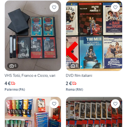
6
6
VHS Totò, Franco e Ciccio, vari
DVD film italiani
4 €
2 €
Palermo
(
PA
)
Roma
(
RM
)