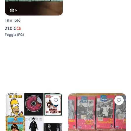
6
Film Totò
210 €
Foggia
(
FG
)