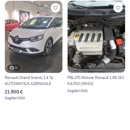
11
Renault Grand Scenic 1.4 7p
PBL370 Motore Renault 1.4B 16V
AUTOMATICA AZIENDALE
K4J750 [99/03]
Cagliari
(
CA
)
21.900 €
Cagliari
(
CA
)