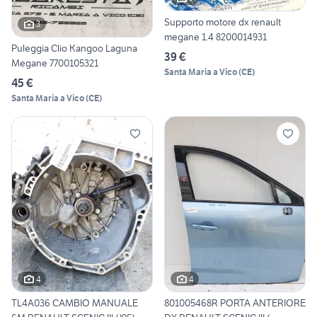
Supporto motore dx renault
3
megane 1.4 8200014931
Puleggia Clio Kangoo Laguna
39 €
Megane 7700105321
Santa Maria a Vico
(
CE
)
45 €
Santa Maria a Vico
(
CE
)
4
4
TL4A036 CAMBIO MANUALE
801005468R PORTA ANTERIORE