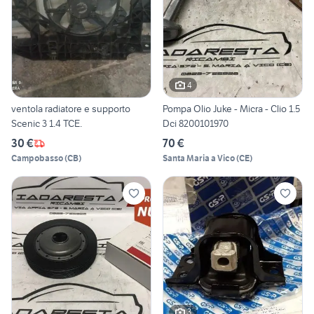
4
ventola radiatore e supporto
Pompa Olio Juke - Micra - Clio 1.5
Scenic 3 1.4 TCE.
Dci 8200101970
30 €
70 €
Campobasso
(
CB
)
Santa Maria a Vico
(
CE
)
3