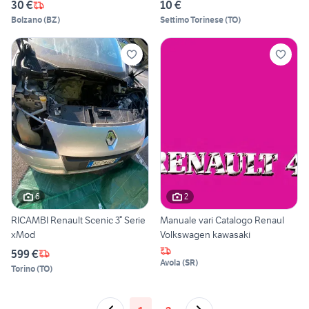
30 €
10 €
Bolzano
(
BZ
)
Settimo Torinese
(
TO
)
6
2
RICAMBI Renault Scenic 3° Serie
Manuale vari Catalogo Renaul
xMod
Volkswagen kawasaki
599 €
Avola
(
SR
)
Torino
(
TO
)