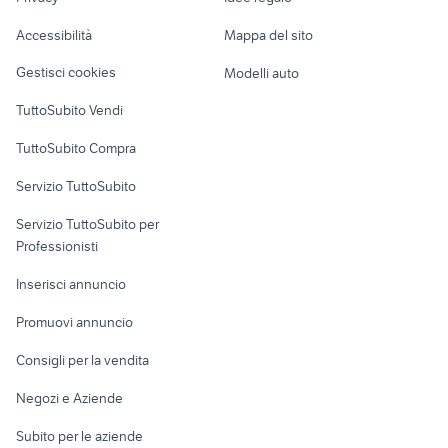
Garage e box
cani da caccia in vendita
motorino 50 usato napoli
Caravan e Camper
Accessibilità
Mappa del sito
Loft, mansarde e
Veicoli commerciali
altro
Gestisci cookies
Modelli auto
Case vacanza
TuttoSubito Vendi
Uffici e Locali
TuttoSubito Compra
commerciali
Servizio TuttoSubito
elettronica
per la casa e la
sports e hobby
Servizio TuttoSubito per
persona
Informatica
Animali
Professionisti
Arredamento e
Console e
Accessori per
Casalinghi
Inserisci annuncio
Videogiochi
animali
Elettrodomestici
Promuovi annuncio
Audio/Video
Musica e Film
Giardino e Fai da te
Consigli per la vendita
Fotografia
Libri e Riviste
Abbigliamento e
Negozi e Aziende
Telefonia
Strumenti Musicali
Accessori
Subito per le aziende
Sports