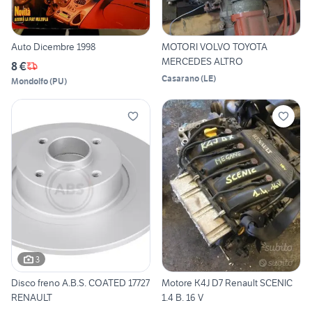
Auto Dicembre 1998
MOTORI VOLVO TOYOTA
MERCEDES ALTRO
8 €
Casarano
(
LE
)
Mondolfo
(
PU
)
3
Disco freno A.B.S. COATED 17727
Motore K4J D7 Renault SCENIC
RENAULT
1.4 B. 16 V