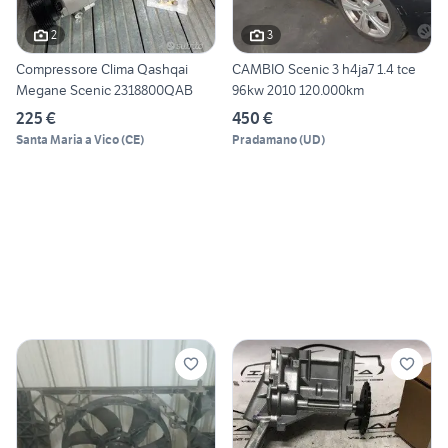
2
3
Compressore Clima Qashqai
CAMBIO Scenic 3 h4ja7 1.4 tce
Megane Scenic 2318800QAB
96kw 2010 120.000km
225 €
450 €
Santa Maria a Vico
(
CE
)
Pradamano
(
UD
)