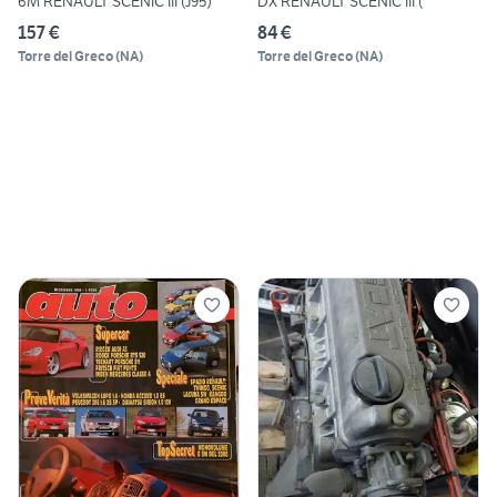
6M RENAULT SCENIC III (J95)
DX RENAULT SCENIC III (
157 €
84 €
Torre del Greco
(
NA
)
Torre del Greco
(
NA
)