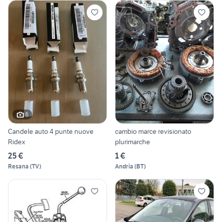
6
Candele auto 4 punte nuove
cambio marce revisionato
Ridex
plurimarche
25 €
1 €
Resana
(
TV
)
Andria
(
BT
)