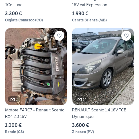
TCe Luxe
16V cat Expression
3.300 €
1.990 €
Olgiate Comasco
(
CO
)
Carate Brianza
(
MB
)
2
14
Motore F4RC7 – Renault Scenic
RENAULT Scenic 1.4 16V TCE
RX4 2.0 16V
Dynamique
1.000 €
3.600 €
Rende
(
CS
)
Zinasco
(
PV
)