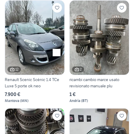
12
2
Renault Scenic Scénic 1.4 TCe
ricambi cambio marce usato
Luxe 5 porte ok neo
revisionato manuale plu
7.900 €
1 €
Mantova
(
MN
)
Andria
(
BT
)