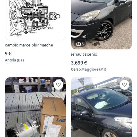
6
cambio marce plurimarche
9 €
renault scenic
Andria
(
BT
)
3.699 €
Cerro Maggiore
(
MI
)