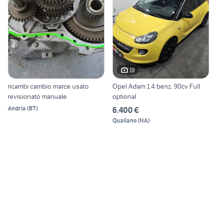
19
ricambi cambio marce usato
Opel Adam 1.4 benz. 90cv Full
revisionato manuale
optional
Andria
(
BT
)
6.400 €
Qualiano
(
NA
)