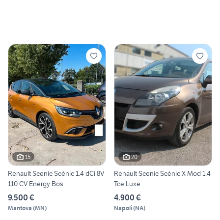
15
20
Renault Scenic Scénic 1.4 dCi 8V
Renault Scenic Scénic X Mod 1.4
110 CV Energy Bos
Tce Luxe
9.500 €
4.900 €
Mantova
(
MN
)
Napoli
(
NA
)