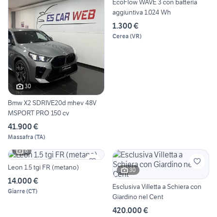
EcoFlow WAVE 3 con batteria
aggiuntiva 1.024 Wh
1.300 €
Cerea
(
VR
)
30
Bmw X2 SDRIVE20d mhev 48V
MSPORT PRO 150 cv
41.900 €
Massafra
(
TA
)
6
Leon 1.5 tgi FR (metano)
30
14.000 €
Esclusiva Villetta a Schiera con
Giarre
(
CT
)
Giardino nel Cent
420.000 €