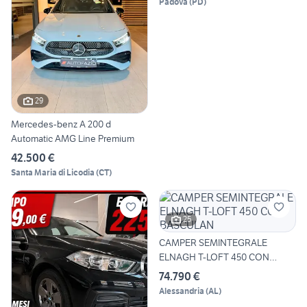
Padova
(
PD
)
29
Mercedes-benz A 200 d
Automatic AMG Line Premium
42.500 €
Santa Maria di Licodia
(
CT
)
25
CAMPER SEMINTEGRALE
ELNAGH T-LOFT 450 CON
BASCULAN
74.790 €
Alessandria
(
AL
)