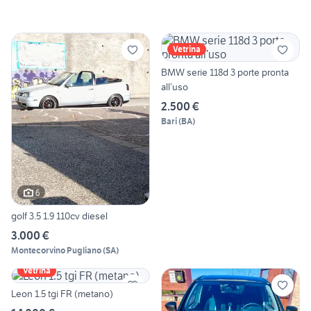
Vetrina
BMW serie 118d 3 porte pronta
all’uso
2.500 €
Bari
(
BA
)
6
golf 3.5 1.9 110cv diesel
3.000 €
Montecorvino Pugliano
(
SA
)
Vetrina
Leon 1.5 tgi FR (metano)