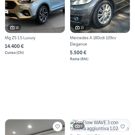
16
15
Mg ZS 1.5 Luxury
Mercedes A 180cdi 109cv
Elegance
14.400 €
5.500 €
Cuneo
(
CN
)
Roma
(
RM
)
5