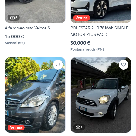
6
Vetrina
Alfa romeo mito Veloce S
POLESTAR 2 LR 78 kWh SINGLE
MOTOR PLUS PACK
15.000 €
30.000 €
Sassari
(
SS
)
Fontanafredda
(
PN
)
6
Vetrina