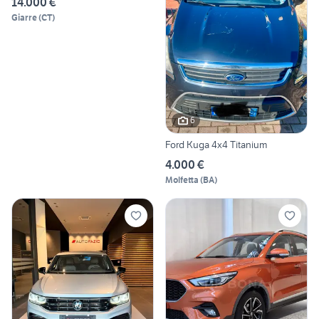
14.000 €
Giarre
(
CT
)
6
Ford Kuga 4x4 Titanium
4.000 €
Molfetta
(
BA
)