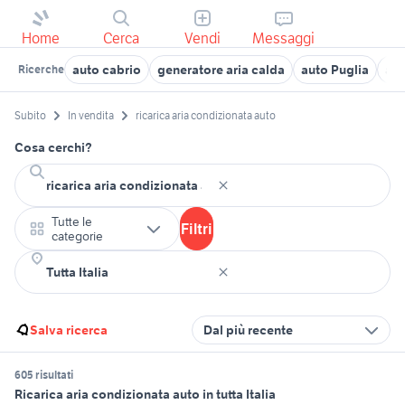
Home
Cerca
Vendi
Messaggi
auto cabrio
generatore aria calda
auto Puglia
aut
Ricerche
Subito
In vendita
ricarica aria condizionata auto
Cosa cerchi?
Tutte le
Filtri
categorie
Salva ricerca
Dal più recente
605 risultati
Ricarica aria condizionata auto in tutta Italia