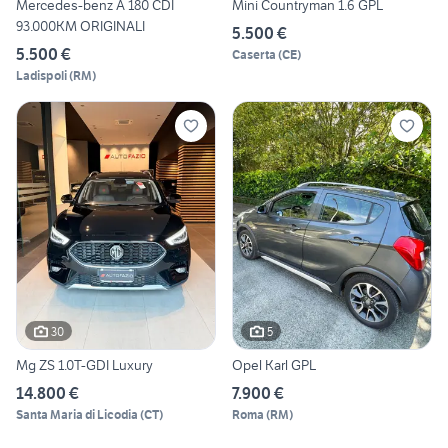
Mercedes-benz A 180 CDI
Mini Countryman 1.6 GPL
93.000KM ORIGINALI
5.500 €
5.500 €
Caserta
(
CE
)
Ladispoli
(
RM
)
30
5
Mg ZS 1.0T-GDI Luxury
Opel Karl GPL
14.800 €
7.900 €
Santa Maria di Licodia
(
CT
)
Roma
(
RM
)