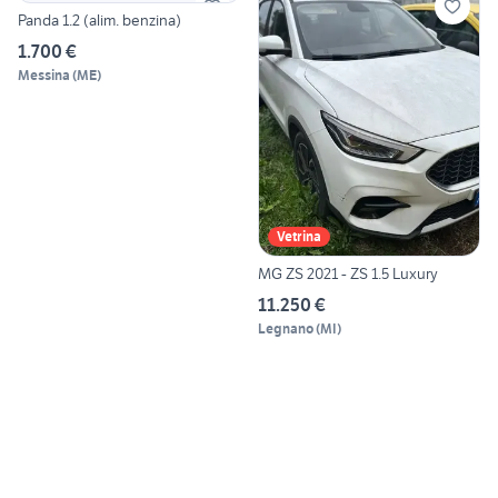
Panda 1.2 (alim. benzina)
1.700 €
Messina
(
ME
)
Vetrina
MG ZS 2021 - ZS 1.5 Luxury
11.250 €
Legnano
(
MI
)