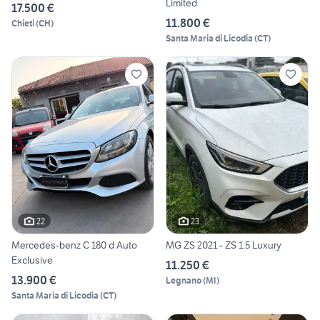
Limited
17.500 €
11.800 €
Chieti
(
CH
)
Santa Maria di Licodia
(
CT
)
22
23
Mercedes-benz C 180 d Auto
MG ZS 2021 - ZS 1.5 Luxury
Exclusive
11.250 €
13.900 €
Legnano
(
MI
)
Santa Maria di Licodia
(
CT
)