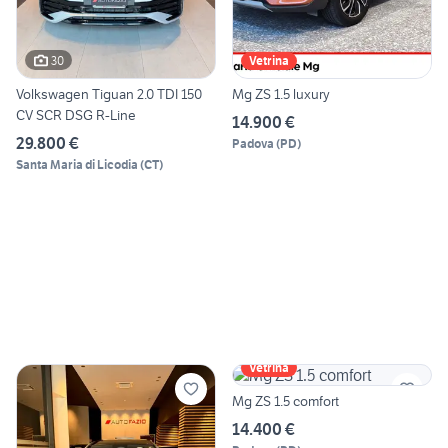
30
Vetrina
Volkswagen Tiguan 2.0 TDI 150
Mg ZS 1.5 luxury
CV SCR DSG R-Line
14.900 €
29.800 €
Padova
(
PD
)
Santa Maria di Licodia
(
CT
)
Vetrina
Mg ZS 1.5 comfort
14.400 €