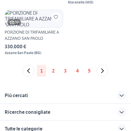
Maranello
(
MO
)
30
PORZIONE DI TRIFAMILIARE A
AZZANO SAN PAOLO
330.000 €
Azzano San Paolo
(
BG
)
1
2
3
4
5
Più cercati
Correlati
Richerche simili
Suggerimenti
Ricerche consigliate
auto usate lecco
auto usate cairo
dorigoni auto usate
montenotte
auto usate chieti
stazione ricarica aria condizionata
auto usate taranto
auto 2000 vetralla
Tutte le categorie
privati
nissan patrol y60
usato