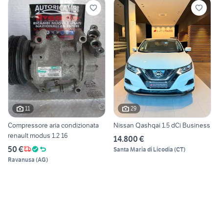
11
29
Compressore aria condizionata
Nissan Qashqai 1.5 dCi Business
renault modus 1.2 16
14.800 €
50 €
Santa Maria di Licodia
(
CT
)
Ravanusa
(
AG
)