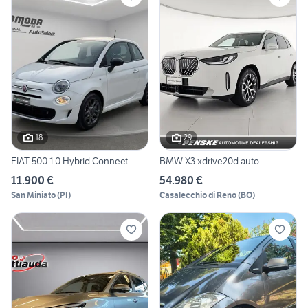
18
29
FIAT 500 1.0 Hybrid Connect
BMW X3 xdrive20d auto
11.900 €
54.980 €
San Miniato
(
PI
)
Casalecchio di Reno
(
BO
)