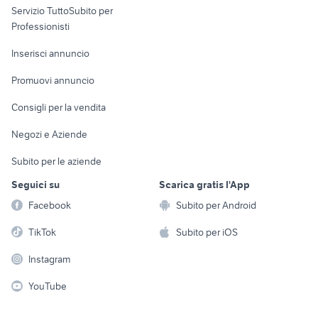
Servizio TuttoSubito per
persona
Informatica
Animali
Professionisti
Arredamento e
Console e
Accessori per
Casalinghi
Inserisci annuncio
Videogiochi
animali
Elettrodomestici
Promuovi annuncio
Audio/Video
Musica e Film
Giardino e Fai da te
Consigli per la vendita
Fotografia
Libri e Riviste
Abbigliamento e
Negozi e Aziende
Telefonia
Strumenti Musicali
Accessori
Subito per le aziende
Sports
Tutto per i bambini
Seguici su
Scarica gratis l'App
Biciclette
Facebook
Subito per Android
Collezionismo
TikTok
Subito per iOS
Instagram
YouTube