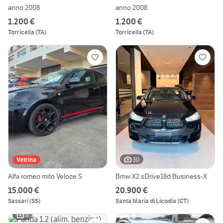
anno 2008
anno 2008
1.200 €
1.200 €
Torricella
(
TA
)
Torricella
(
TA
)
30
Vetrina
Alfa romeo mito Veloce S
Bmw X2 sDrive18d Business-X
15.000 €
20.900 €
Sassari
(
SS
)
Santa Maria di Licodia
(
CT
)
3