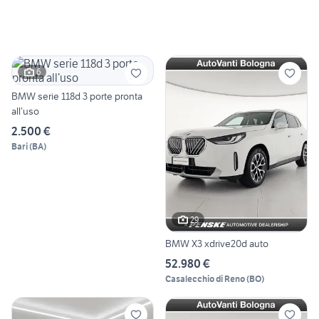
6
BMW serie 118d 3 porte pronta
all’uso
2.500 €
Bari
(
BA
)
29
BMW X3 xdrive20d auto
52.980 €
Casalecchio di Reno
(
BO
)