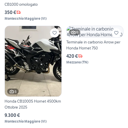
CB1000 omologato
350 €
Montecchio Maggiore
(
VI
)
6
Terminale in carbonio Arrow per
Honda Hornet 750
420 €
Mezzano
(
TN
)
6
Honda CB1000S Hornet 4500km
Ottobre 2025
9.300 €
Montecchio Maggiore
(
VI
)