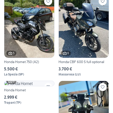
5
6
Honda Hornet 750 (A2)
Honda CBF 600 S full optional
5.500 €
3.700 €
La Spezia
(
SP
)
Massarosa
(
LU
)
6
Honda Hornet
2.999 €
Trapani
(
TP
)