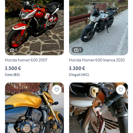
6
5
Honda hornet 600 2007
Honda Hornet 600 bianca 2010
3.500 €
3.300 €
Ceto
(
BS
)
Cingoli
(
MC
)