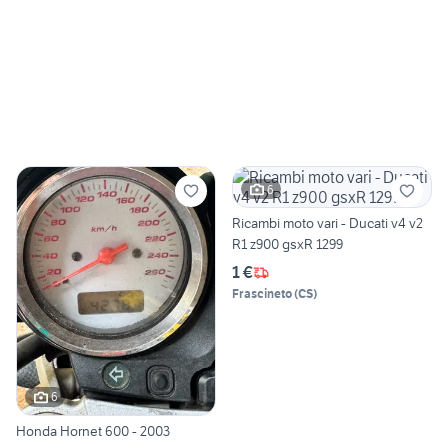
6
Ricambi moto vari - Ducati v4 v2
R1 z900 gsxR 1299
1 €
Frascineto
(
CS
)
6
Honda Hornet 600 - 2003