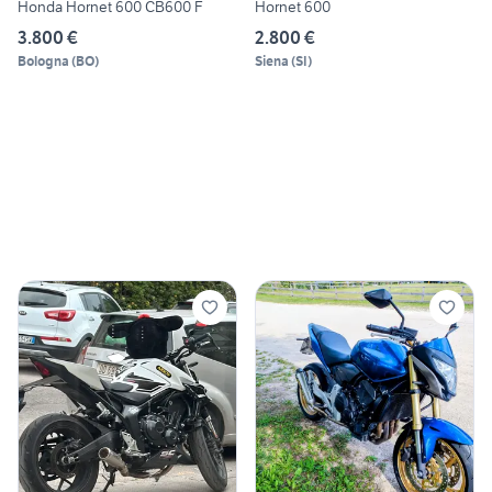
Honda Hornet 600 CB600 F
Hornet 600
3.800 €
2.800 €
Bologna
(
BO
)
Siena
(
SI
)