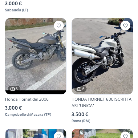
3.000 €
Sabaudia
(
LT
)
5
6
Honda Hornet del 2006
HONDA HORNET 600 ISCRITTA
ASI "UNICA"
3.000 €
3.500 €
Campobello di Mazara
(
TP
)
Roma
(
RM
)