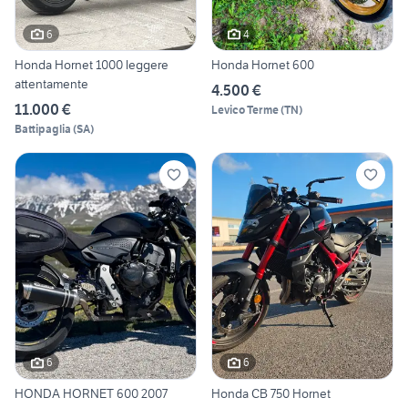
6
4
Honda Hornet 1000 leggere
Honda Hornet 600
attentamente
4.500 €
11.000 €
Levico Terme
(
TN
)
Battipaglia
(
SA
)
6
6
HONDA HORNET 600 2007
Honda CB 750 Hornet