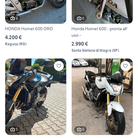
4
6
HONDA Hornet 600 ORO
Honda Hornet 600 - pronta all'
uso -
4.200 €
2.990 €
Ragusa
(
RG
)
Santo Stefano di Magra
(
SP
)
5
6