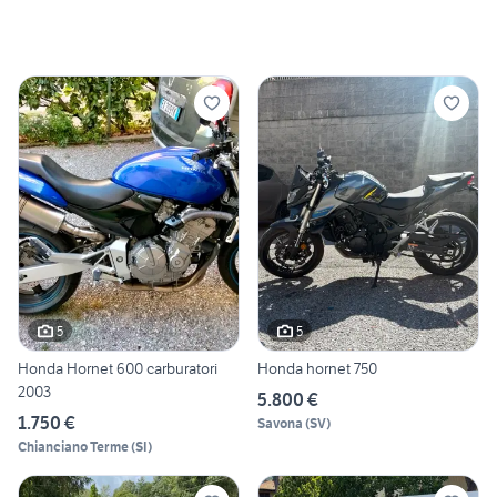
5
5
Honda Hornet 600 carburatori
Honda hornet 750
2003
5.800 €
1.750 €
Savona
(
SV
)
Chianciano Terme
(
SI
)