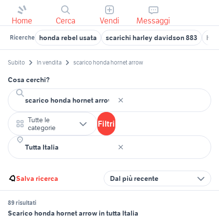
Home
Cerca
Vendi
Messaggi
honda rebel usata
scarichi harley davidson 883
hon
Ricerche
Subito
In vendita
scarico honda hornet arrow
Cosa cerchi?
Tutte le
Filtri
categorie
Salva ricerca
Dal più recente
89 risultati
Scarico honda hornet arrow in tutta Italia