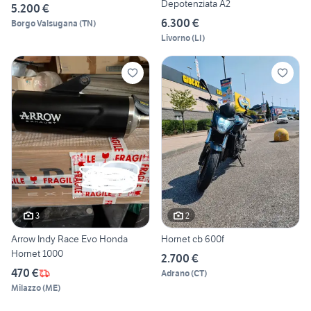
Depotenziata A2
5.200 €
6.300 €
Borgo Valsugana
(
TN
)
Livorno
(
LI
)
3
2
Arrow Indy Race Evo Honda
Hornet cb 600f
Hornet 1000
2.700 €
470 €
Adrano
(
CT
)
Milazzo
(
ME
)