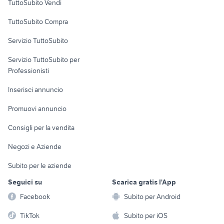
TuttoSubito Vendi
Uffici e Locali
TuttoSubito Compra
commerciali
Servizio TuttoSubito
elettronica
per la casa e la
sports e hobby
Servizio TuttoSubito per
persona
Informatica
Animali
Professionisti
Arredamento e
Console e
Accessori per
Casalinghi
Inserisci annuncio
Videogiochi
animali
Elettrodomestici
Promuovi annuncio
Audio/Video
Musica e Film
Giardino e Fai da te
Consigli per la vendita
Fotografia
Libri e Riviste
Abbigliamento e
Negozi e Aziende
Telefonia
Strumenti Musicali
Accessori
Subito per le aziende
Sports
Tutto per i bambini
Seguici su
Scarica gratis l'App
Biciclette
Facebook
Subito per Android
Collezionismo
TikTok
Subito per iOS