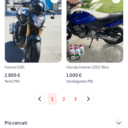
4
Hornet 600
Honda Hornet 2002 95cv
2.800 €
1.000 €
Terni
(
TR
)
Carmagnola
(
TO
)
1
2
3
Più cercati