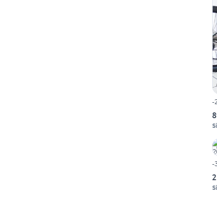
-
8
Si
-
2
Si