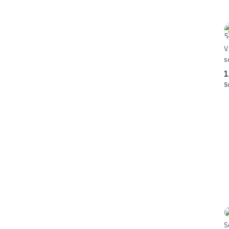
V
s
1
S
S