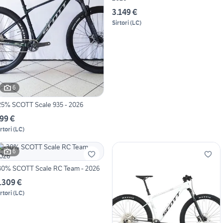
3.149 €
Sirtori
(
LC
)
6
25% SCOTT Scale 935 - 2026
99 €
rtori
(
LC
)
6
30% SCOTT Scale RC Team - 2026
.309 €
rtori
(
LC
)