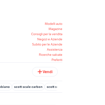
Modelli auto
Magazine
Consigli per la vendita
Negozi e Aziende
Subito per le Aziende
Assistenza
Ricerche salvate
Preferiti
Vendi
abbiano
scott scale carbon
scott scale 770
scott scale 920
cu