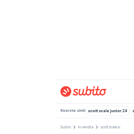
scott scale junior 24
Ricerche
simili
Subito
In vendita
scott scale sl