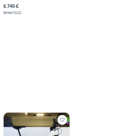
6.749 €
Sirtori
(
LC
)