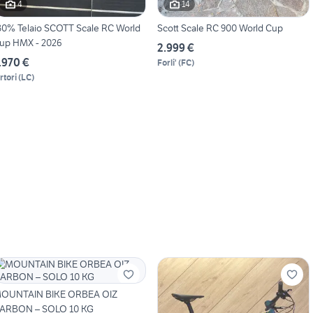
4
14
30% Telaio SCOTT Scale RC World
Scott Scale RC 900 World Cup
up HMX - 2026
2.999 €
.970 €
Forli'
(
FC
)
rtori
(
LC
)
OUNTAIN BIKE ORBEA OIZ
CARBON – SOLO 10 KG