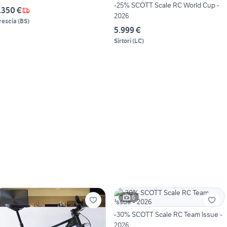
-25% SCOTT Scale RC World Cup -
.350 €
2026
rescia
(
BS
)
5.999 €
Sirtori
(
LC
)
6
-30% SCOTT Scale RC Team Issue -
2026