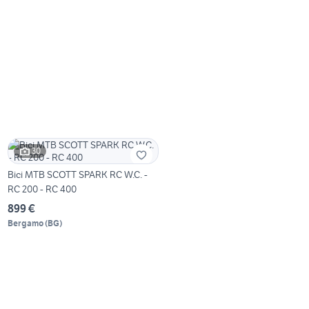
30
Bici MTB SCOTT SPARK RC W.C. -
RC 200 - RC 400
899 €
Bergamo
(
BG
)