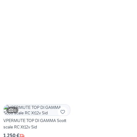
6
V.PERMUTE TOP DI GAMMA Scott
scale RC Xt12v Sid
1.250 €