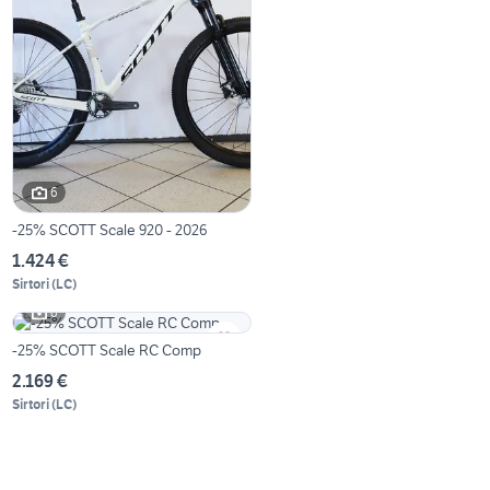
6
-25% SCOTT Scale 920 - 2026
1.424 €
Sirtori
(
LC
)
6
-25% SCOTT Scale RC Comp
2.169 €
Sirtori
(
LC
)