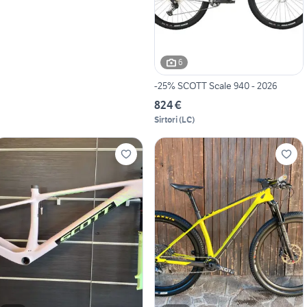
6
-25% SCOTT Scale 940 - 2026
824 €
Sirtori
(
LC
)