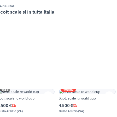
4 risultati
cott scale sl in tutta Italia
3
Vetrina
cott scale rc world cup
Scott scale rc world cup
.500 €
4.500 €
usto Arsizio
(
VA
)
Busto Arsizio
(
VA
)