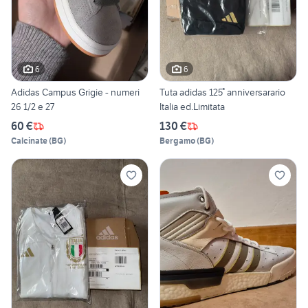
6
6
Adidas Campus Grigie - numeri
Tuta adidas 125° anniversarario
26 1/2 e 27
Italia ed.Limitata
60 €
130 €
Calcinate
(
BG
)
Bergamo
(
BG
)