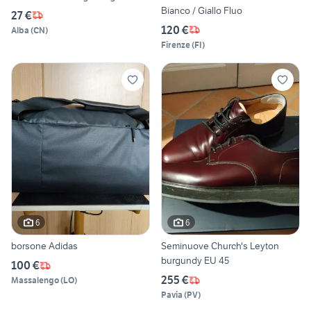
Bianco / Giallo Fluo
27 €
120 €
Alba
(
CN
)
Firenze
(
FI
)
6
6
borsone Adidas
Seminuove Church's Leyton
burgundy EU 45
100 €
255 €
Massalengo
(
LO
)
Pavia
(
PV
)