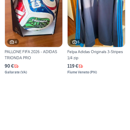
4
6
PALLONE FIFA 2026 - ADIDAS
Felpa Adidas Originals 3-Stripes
TRIONDA PRO
1/4 zip
90 €
119 €
Gallarate
(
VA
)
Fiume Veneto
(
PN
)