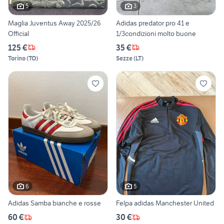
5
3
Maglia Juventus Away 2025/26
Adidas predator pro 41 e
Official
1/3condizioni molto buone
125 €
35 €
Torino
(
TO
)
Sezze
(
LT
)
6
5
Adidas Samba bianche e rosse
Felpa adidas Manchester United
60 €
30 €