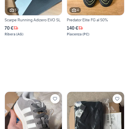
5
4
Scarpe Running Adizero EVO SL
Predator Elite FG al 50%
70 €
140 €
Ribera
(
AG
)
Piacenza
(
PC
)