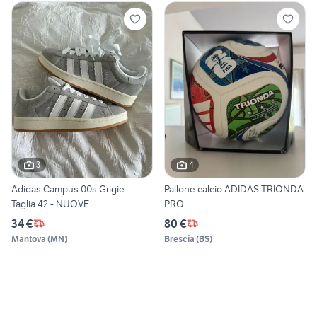
3
4
Adidas Campus 00s Grigie -
Pallone calcio ADIDAS TRIONDA
Taglia 42 - NUOVE
PRO
34 €
80 €
Mantova
(
MN
)
Brescia
(
BS
)