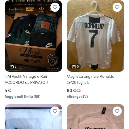
2
6
HAI Vestiti Vintage e Rari |
Maglietta originale Ronaldo
ACCORDO da PRIVATO!!
19/20 taglia L
5 €
80 €
Reggio nell'Emilia
(
RE
)
Albenga
(
SV
)