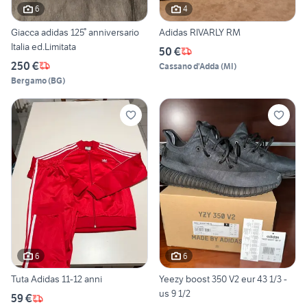
6
4
Giacca adidas 125° anniversario
Adidas RIVARLY RM
Italia ed.Limitata
50 €
250 €
Cassano d'Adda
(
MI
)
Bergamo
(
BG
)
6
6
Tuta Adidas 11-12 anni
Yeezy boost 350 V2 eur 43 1/3 -
us 9 1/2
59 €