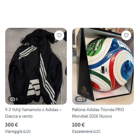
6
3
Y-3 Yohji Yamamoto x Adidas –
Pallone Adidas Trionda PRO
Giacca a vento
Mondiali 2026 Nuovo
300 €
100 €
Viareggio
(
LU
)
Casatenovo
(
LC
)