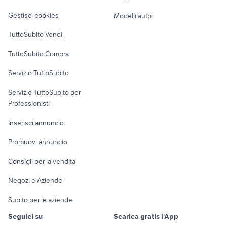
Veicoli commerciali
f800r
toyota corolla
altro
Gestisci cookies
Modelli auto
Case vacanza
TuttoSubito Vendi
Uffici e Locali
TuttoSubito Compra
commerciali
Servizio TuttoSubito
elettronica
per la casa e la
sports e hobby
Servizio TuttoSubito per
persona
Informatica
Animali
Professionisti
Arredamento e
Console e
Accessori per
Casalinghi
Inserisci annuncio
Videogiochi
animali
Elettrodomestici
Promuovi annuncio
Audio/Video
Musica e Film
Giardino e Fai da te
Consigli per la vendita
Fotografia
Libri e Riviste
Abbigliamento e
Negozi e Aziende
Telefonia
Strumenti Musicali
Accessori
Subito per le aziende
Sports
Tutto per i bambini
Seguici su
Scarica gratis l'App
Biciclette