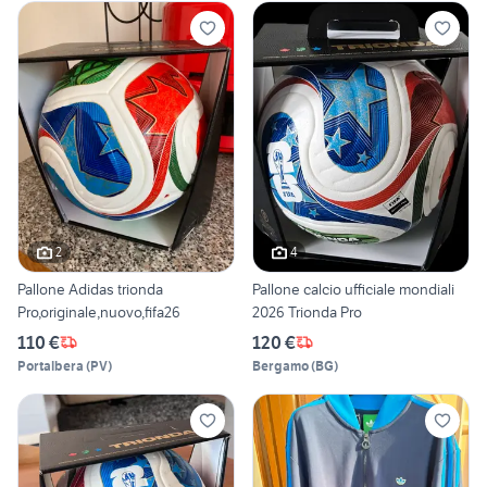
2
4
Pallone Adidas trionda
Pallone calcio ufficiale mondiali
Pro,originale,nuovo,fifa26
2026 Trionda Pro
110 €
120 €
Portalbera
(
PV
)
Bergamo
(
BG
)