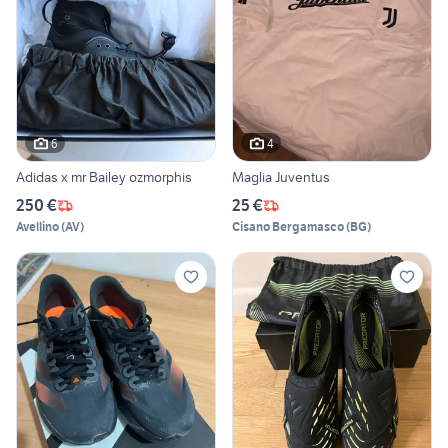
6
4
Adidas x mr Bailey ozmorphis
Maglia Juventus
250 €
25 €
Avellino
(
AV
)
Cisano Bergamasco
(
BG
)