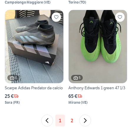
Campolongo Maggiore
(
VE
)
Torino
(
TO
)
6
5
Scarpe Adidas Predator da calcio
Anthony Edwards 1 green 47 1/3
25 €
65 €
Sora
(
FR
)
Mirano
(
VE
)
1
2