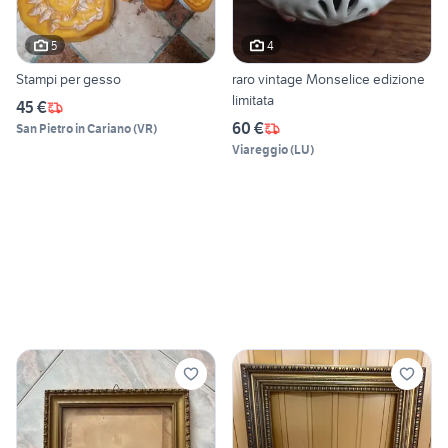
5
4
Stampi per gesso
raro vintage Monselice edizione
limitata
45 €
60 €
San Pietro in Cariano
(
VR
)
Viareggio
(
LU
)