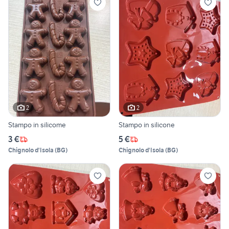
2
2
Stampo in silicome
Stampo in silicone
3 €
5 €
Chignolo d'Isola
(
BG
)
Chignolo d'Isola
(
BG
)