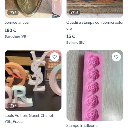
3
6
cornice antica
Quadri a stampa con cornici color
oro
180 €
15 €
Bardolino
(
VR
)
Belluno
(
BL
)
6
Louis Vuitton, Gucci, Chanel,
YSL, Prada
Stampo in silicone