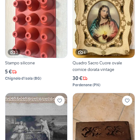
3
4
Stampo silicone
Quadro Sacro Cuore ovale
cornice dorata vintage
5 €
30 €
Chignolo d'Isola
(
BG
)
Pordenone
(
PN
)