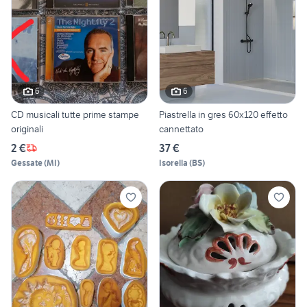
6
6
CD musicali tutte prime stampe
Piastrella in gres 60x120 effetto
originali
cannettato
2 €
37 €
Gessate
(
MI
)
Isorella
(
BS
)