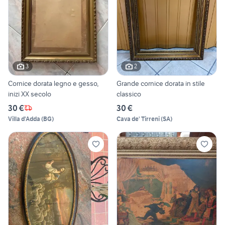
3
2
Cornice dorata legno e gesso,
Grande cornice dorata in stile
inizi XX secolo
classico
30 €
30 €
Villa d'Adda
(
BG
)
Cava de' Tirreni
(
SA
)