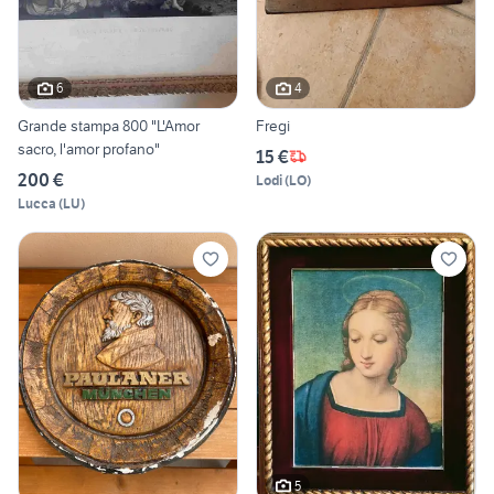
6
4
Grande stampa 800 "L'Amor
Fregi
sacro, l'amor profano"
15 €
200 €
Lodi
(
LO
)
Lucca
(
LU
)
5