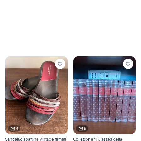
4
6
Sandali/ciabattine vintage firmati
Collezione "I Classici della