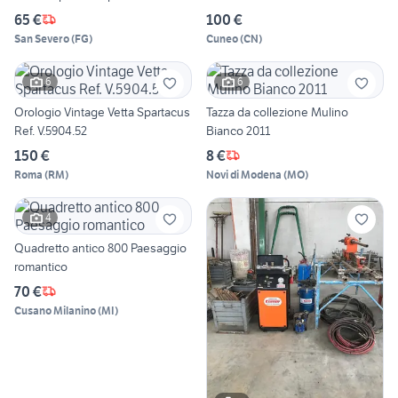
65 €
100 €
San Severo
(
FG
)
Cuneo
(
CN
)
6
6
Orologio Vintage Vetta Spartacus
Tazza da collezione Mulino
Ref. V.5904.52
Bianco 2011
150 €
8 €
Roma
(
RM
)
Novi di Modena
(
MO
)
4
Quadretto antico 800 Paesaggio
romantico
70 €
Cusano Milanino
(
MI
)