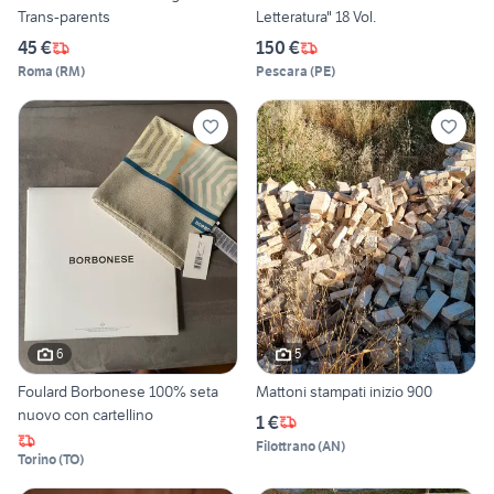
Trans-parents
Letteratura" 18 Vol.
45 €
150 €
Roma
(
RM
)
Pescara
(
PE
)
6
5
Foulard Borbonese 100% seta
Mattoni stampati inizio 900
nuovo con cartellino
1 €
Filottrano
(
AN
)
Torino
(
TO
)