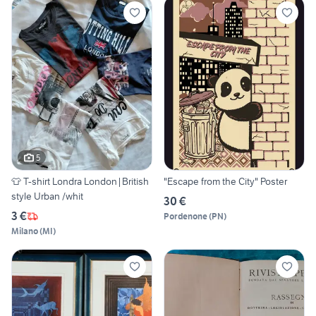
5
👕 T-shirt Londra London|British
"Escape from the City" Poster
style Urban /whit
30 €
3 €
Pordenone
(
PN
)
Milano
(
MI
)