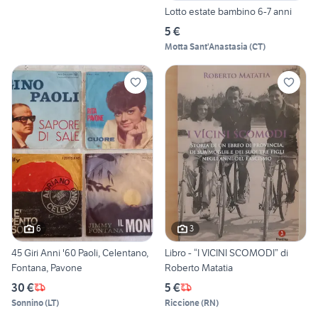
Lotto estate bambino 6-7 anni
5 €
Motta Sant'Anastasia
(
CT
)
6
3
45 Giri Anni '60 Paoli, Celentano,
Libro - “I VICINI SCOMODI” di
Fontana, Pavone
Roberto Matatia
30 €
5 €
Sonnino
(
LT
)
Riccione
(
RN
)