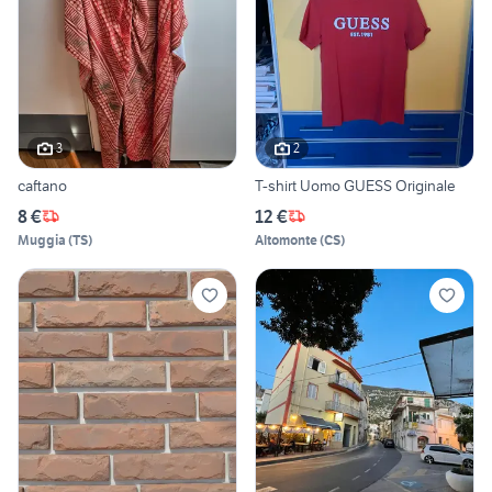
3
2
caftano
T-shirt Uomo GUESS Originale
8 €
12 €
Muggia
(
TS
)
Altomonte
(
CS
)