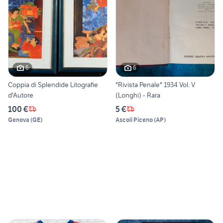
6
6
Coppia di Splendide Litografie
"Rivista Penale" 1934 Vol. V
d'Autore
(Longhi) - Rara
100 €
5 €
Genova
(
GE
)
Ascoli Piceno
(
AP
)