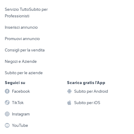
elettronica
per la casa e la
sports e hobby
Servizio TuttoSubito per
persona
Informatica
Animali
Professionisti
Arredamento e
Console e
Accessori per
Casalinghi
Inserisci annuncio
Videogiochi
animali
Elettrodomestici
Promuovi annuncio
Audio/Video
Musica e Film
Giardino e Fai da te
Consigli per la vendita
Fotografia
Libri e Riviste
Abbigliamento e
Negozi e Aziende
Telefonia
Strumenti Musicali
Accessori
Subito per le aziende
Sports
Tutto per i bambini
Seguici su
Scarica gratis l'App
Biciclette
Facebook
Subito per Android
Collezionismo
TikTok
Subito per iOS
Instagram
YouTube