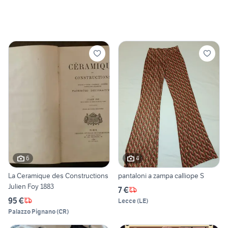
6
4
La Ceramique des Constructions
pantaloni a zampa calliope S
Julien Foy 1883
7 €
95 €
Lecce
(
LE
)
Palazzo Pignano
(
CR
)