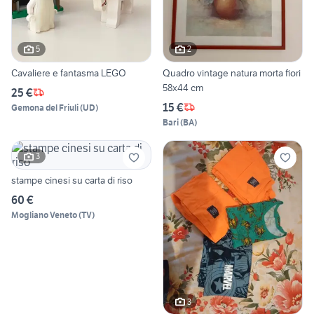
5
2
Cavaliere e fantasma LEGO
Quadro vintage natura morta fiori
58x44 cm
25 €
15 €
Gemona del Friuli
(
UD
)
Bari
(
BA
)
3
stampe cinesi su carta di riso
60 €
Mogliano Veneto
(
TV
)
3