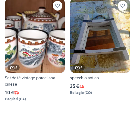
5
6
Set da tè vintage porcellana
specchio antico
cinese
25 €
10 €
Bellagio
(
CO
)
Cagliari
(
CA
)