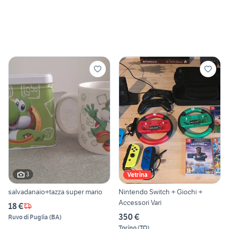
3
Vetrina
salvadanaio+tazza super mario
Nintendo Switch + Giochi +
Accessori Vari
18 €
350 €
Ruvo di Puglia
(
BA
)
Torino
(
TO
)