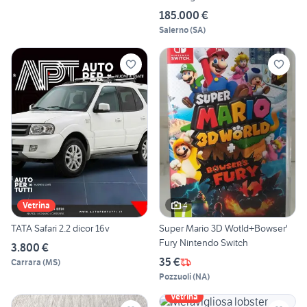
185.000 €
Salerno
(
SA
)
4
Vetrina
TATA Safari 2.2 dicor 16v
Super Mario 3D Wotld+Bowser'
Fury Nintendo Switch
3.800 €
35 €
Carrara
(
MS
)
Pozzuoli
(
NA
)
Vetrina