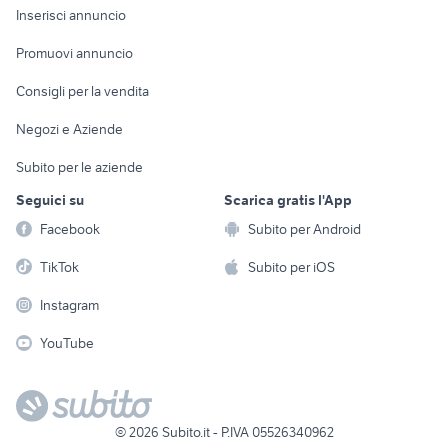
Console e
Accessori per
Casalinghi
Inserisci annuncio
Videogiochi
animali
Elettrodomestici
Promuovi annuncio
Audio/Video
Musica e Film
Giardino e Fai da te
Consigli per la vendita
Fotografia
Libri e Riviste
Abbigliamento e
Negozi e Aziende
Telefonia
Strumenti Musicali
Accessori
Subito per le aziende
Sports
Tutto per i bambini
Seguici su
Scarica gratis l'App
Biciclette
Facebook
Subito per Android
Collezionismo
TikTok
Subito per iOS
Instagram
YouTube
©
2026
Subito.it - P.IVA 05526340962