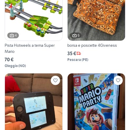
4
6
Pista Hotweels a tema Super
borsa e poscette 4Giveness
Mario
35 €
70 €
Pescara
(
PE
)
Oleggio
(
NO
)