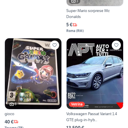
3
Super Mario sorprese Mc
Donalds
5 €
Roma
(
RM
)
6
Vetrina
gioco
Volkswagen Passat Variant 1.4
GTE plug-in-hyb...
40 €
13.500 €
Teramo
(
TE
)