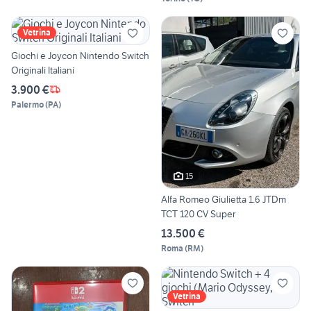
Vetrina
Giochi e Joycon Nintendo Switch
Originali Italiani
3.900 €
Palermo
(
PA
)
15
Alfa Romeo Giulietta 1.6 JTDm
TCT 120 CV Super
13.500 €
Roma
(
RM
)
Vetrina