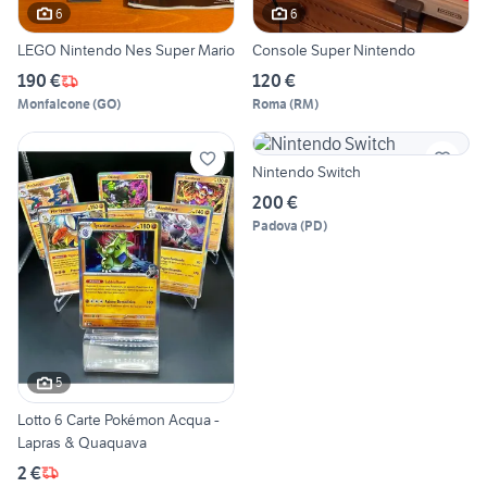
6
6
LEGO Nintendo Nes Super Mario
Console Super Nintendo
190 €
120 €
Monfalcone
(
GO
)
Roma
(
RM
)
Nintendo Switch
200 €
Padova
(
PD
)
5
Lotto 6 Carte Pokémon Acqua -
Lapras & Quaquava
2 €