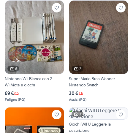
6
2
Nintendo Wii Bianca con 2
Super Mario Bros Wonder
WiiMote e giochi
Nintendo Switch
69 €
30 €
Foligno
(
PG
)
Assisi
(
PG
)
3
Giochi WII U Leggere la
descrizione