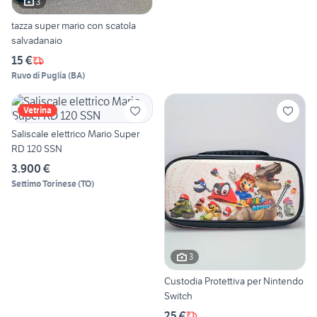
3
tazza super mario con scatola
salvadanaio
15 €
Ruvo di Puglia
(
BA
)
Vetrina
Saliscale elettrico Mario Super
RD 120 SSN
3.900 €
Settimo Torinese
(
TO
)
3
Custodia Protettiva per Nintendo
Switch
25 €