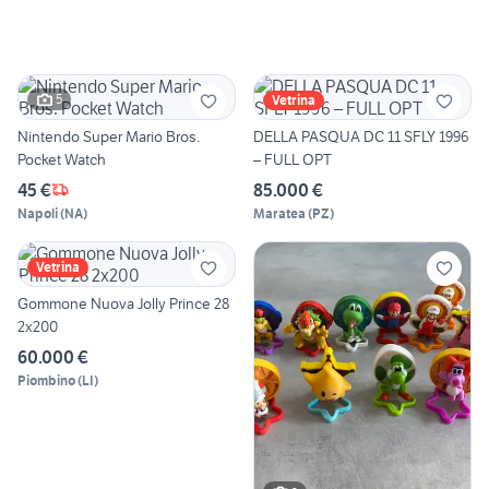
5
Vetrina
Nintendo Super Mario Bros.
DELLA PASQUA DC 11 SFLY 1996
Pocket Watch
– FULL OPT
45 €
85.000 €
Napoli
(
NA
)
Maratea
(
PZ
)
Vetrina
Gommone Nuova Jolly Prince 28
2x200
60.000 €
Piombino
(
LI
)