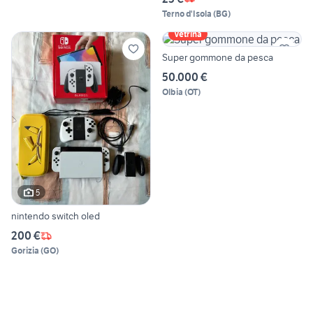
Terno d'Isola
(
BG
)
Vetrina
Super gommone da pesca
50.000 €
Olbia
(
OT
)
5
nintendo switch oled
200 €
Gorizia
(
GO
)