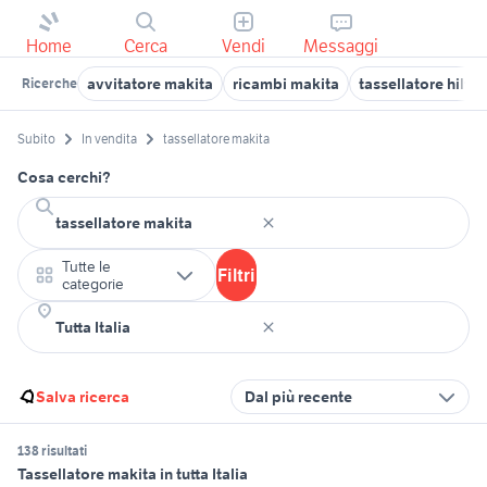
Home
Cerca
Vendi
Messaggi
avvitatore makita
ricambi makita
tassellatore hilti
Ricerche
Subito
In vendita
tassellatore makita
Cosa cerchi?
Tutte le
Filtri
categorie
Salva ricerca
Dal più recente
138 risultati
Tassellatore makita in tutta Italia