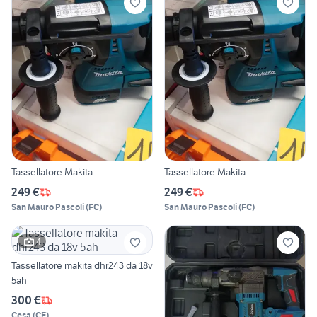
Tassellatore Makita
Tassellatore Makita
249 €
249 €
San Mauro Pascoli
(
FC
)
San Mauro Pascoli
(
FC
)
4
Tassellatore makita dhr243 da 18v
5ah
300 €
Cesa
(
CE
)