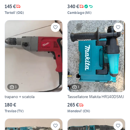
145 €
340 €
Tortoli'
(
OG
)
Cambiago
(
MI
)
3
3
trapano + scatola
Tassellatore Makita HR140DSMJ
180 €
265 €
Treviso
(
TV
)
Mondovi'
(
CN
)