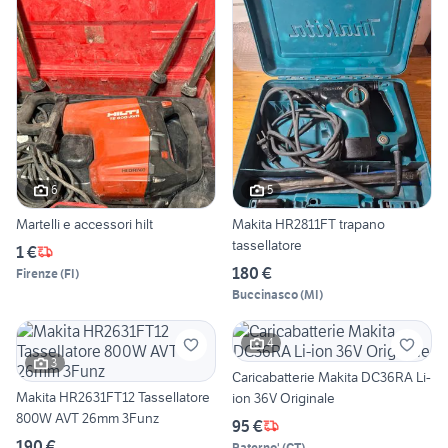
6
5
Martelli e accessori hilt
Makita HR2811FT trapano
tassellatore
1 €
180 €
Firenze
(
FI
)
Buccinasco
(
MI
)
4
3
Caricabatterie Makita DC36RA Li-
Makita HR2631FT12 Tassellatore
ion 36V Originale
800W AVT 26mm 3Funz
95 €
190 €
Paterno'
(
CT
)