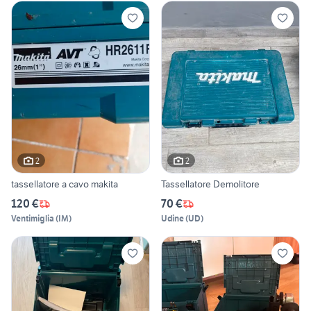
2
2
tassellatore a cavo makita
Tassellatore Demolitore
120 €
70 €
Ventimiglia
(
IM
)
Udine
(
UD
)