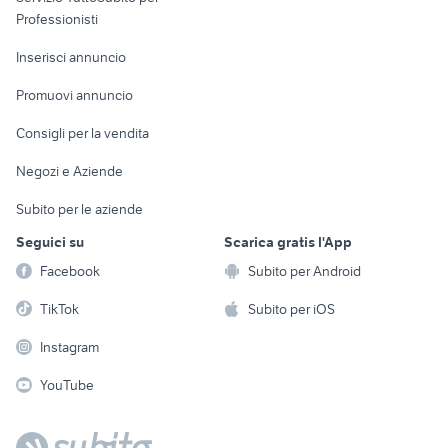
Informatica
Animali
Professionisti
Arredamento e
Console e
Accessori per
Casalinghi
Inserisci annuncio
Videogiochi
animali
Elettrodomestici
Promuovi annuncio
Audio/Video
Musica e Film
Giardino e Fai da te
Consigli per la vendita
Fotografia
Libri e Riviste
Abbigliamento e
Negozi e Aziende
Telefonia
Strumenti Musicali
Accessori
Subito per le aziende
Sports
Tutto per i bambini
Seguici su
Scarica gratis l'App
Biciclette
Facebook
Subito per Android
Collezionismo
TikTok
Subito per iOS
Instagram
YouTube