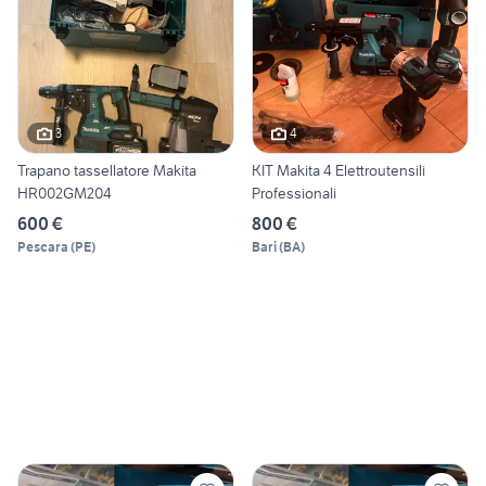
3
4
Trapano tassellatore Makita
KIT Makita 4 Elettroutensili
HR002GM204
Professionali
600 €
800 €
Pescara
(
PE
)
Bari
(
BA
)