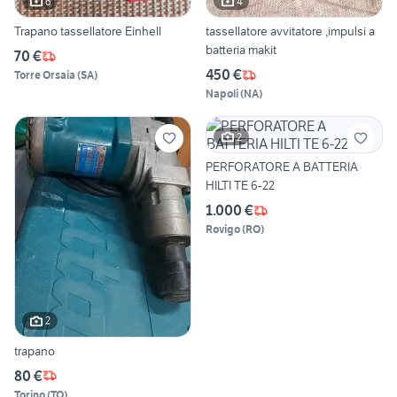
6
4
Trapano tassellatore Einhell
tassellatore avvitatore ,impulsi a
batteria makit
70 €
450 €
Torre Orsaia
(
SA
)
Napoli
(
NA
)
2
PERFORATORE A BATTERIA
HILTI TE 6-22
1.000 €
Rovigo
(
RO
)
2
trapano
80 €
Torino
(
TO
)