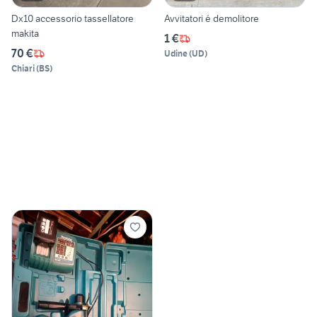
Dx10 accessorio tassellatore
Avvitatori é demolitore
makita
1 €
70 €
Udine
(
UD
)
Chiari
(
BS
)