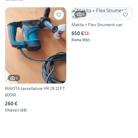
6
Makita + Flex Strumenti vari
650 €
Roma
(
RM
)
6
MAKITA tassellatore HR 28 11 FT
800W
260 €
Chiavari
(
GE
)