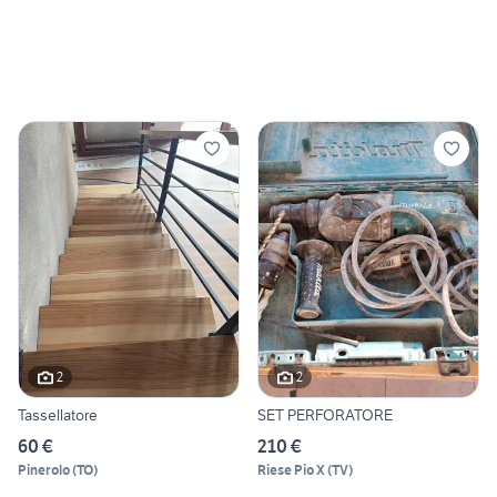
2
2
Tassellatore
SET PERFORATORE
60 €
210 €
Pinerolo
(
TO
)
Riese Pio X
(
TV
)