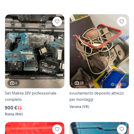
6
28
Set Makita 18V professionale
svuotamento deposito attrezzi
completo
per montaggi
Verona
(
VR
)
900 €
Roma
(
RM
)