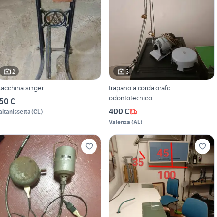
2
3
acchina singer
trapano a corda orafo
odontotecnico
50 €
400 €
altanissetta
(
CL
)
Valenza
(
AL
)