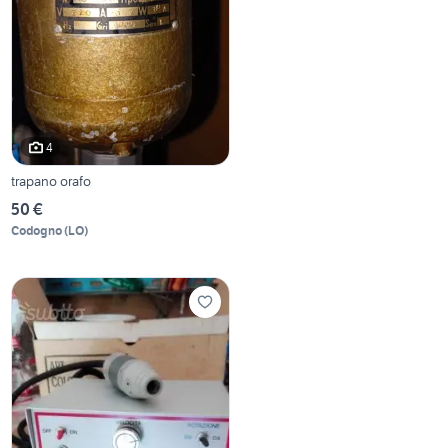
4
trapano orafo
50 €
Codogno
(
LO
)