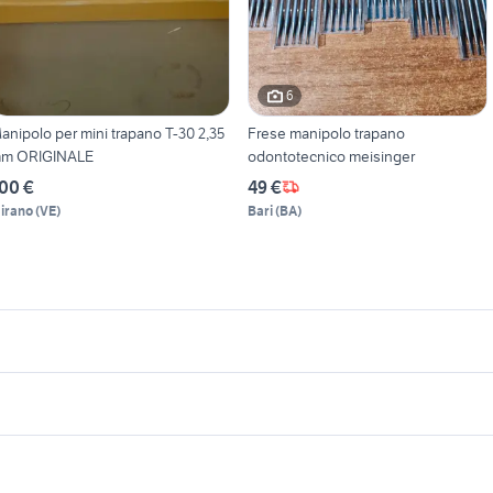
6
anipolo per mini trapano T-30 2,35
Frese manipolo trapano
m ORIGINALE
odontotecnico meisinger
00 €
49 €
irano
(
VE
)
Bari
(
BA
)
icherche simili
Suggerimenti
elefonia Trapani
furgoni trapani
e lecco
case in affitto pompei
piaggio ape 50
rapano Campania
hilti trapano
nti in vendita
t trapani
trapani colonna
case in vendita colleferro
patrol gr y61