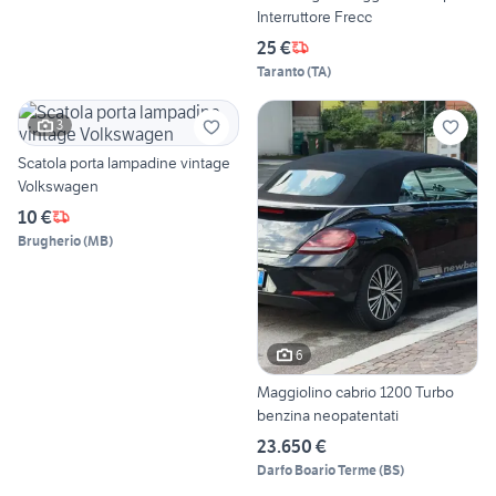
Interruttore Frecc
25 €
Taranto
(
TA
)
3
Scatola porta lampadine vintage
Volkswagen
10 €
Brugherio
(
MB
)
6
Maggiolino cabrio 1200 Turbo
benzina neopatentati
23.650 €
Darfo Boario Terme
(
BS
)