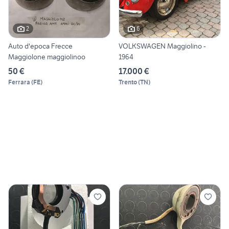
2
6
Auto d'epoca Frecce
VOLKSWAGEN Maggiolino -
Maggiolone maggiolinoo
1964
50 €
17.000 €
Ferrara
(
FE
)
Trento
(
TN
)