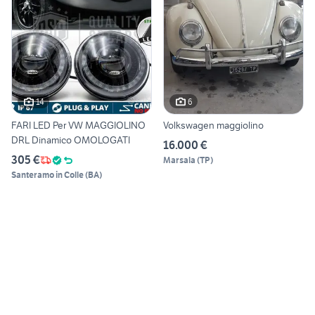
14
6
FARI LED Per VW MAGGIOLINO
Volkswagen maggiolino
DRL Dinamico OMOLOGATI
16.000 €
305 €
Marsala
(
TP
)
Santeramo in Colle
(
BA
)