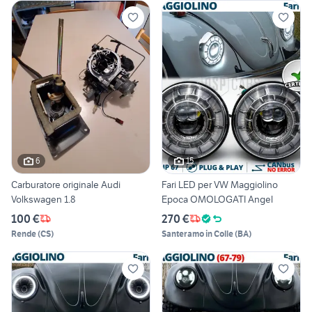
6
15
Carburatore originale Audi
Fari LED per VW Maggiolino
Volkswagen 1.8
Epoca OMOLOGATI Angel
100 €
270 €
Rende
(
CS
)
Santeramo in Colle
(
BA
)