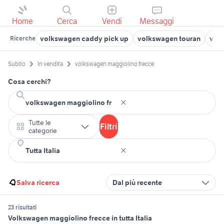
Home
Cerca
Vendi
Messaggi
volkswagen caddy pick up
volkswagen touran
volk
Ricerche
Subito
In vendita
volkswagen maggiolino frecce
Cosa cerchi?
Tutte le
Filtri
categorie
Salva ricerca
Dal più recente
23 risultati
Volkswagen maggiolino frecce in tutta Italia