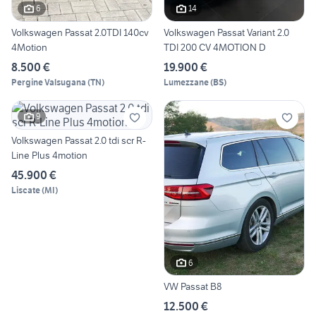
6
14
Volkswagen Passat 2.0TDI 140cv
Volkswagen Passat Variant 2.0
4Motion
TDI 200 CV 4MOTION D
8.500 €
19.900 €
Pergine Valsugana
(
TN
)
Lumezzane
(
BS
)
9
Volkswagen Passat 2.0 tdi scr R-
Line Plus 4motion
45.900 €
Liscate
(
MI
)
6
VW Passat B8
12.500 €