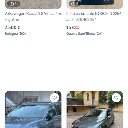
21
6
Volkswagen Passat 2.8 V6 cat 4m.
Filtro carburante BOSCH N 2254
Highline
art. F 026 402 254
2.500 €
15 €
Bologna
(
BO
)
Quartu Sant'Elena
(
CA
)