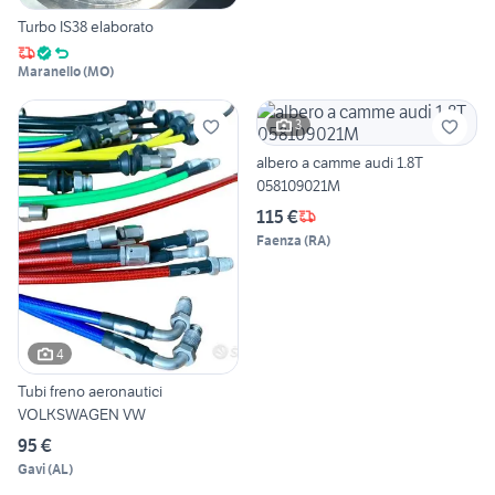
Turbo IS38 elaborato
Maranello
(
MO
)
3
albero a camme audi 1.8T
058109021M
115 €
Faenza
(
RA
)
4
Tubi freno aeronautici
VOLKSWAGEN VW
95 €
Gavi
(
AL
)