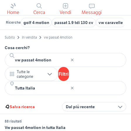
Home
Cerca
Vendi
Messaggi
golf 4 motion
passat 1.9 tdi 130 cv
vw caravelle
p
Ricerche
Subito
In vendita
vw passat 4motion
Cosa cerchi?
Tutte le
Filtri
categorie
Salva ricerca
Dal più recente
88 risultati
Vw passat 4motion in tutta Italia