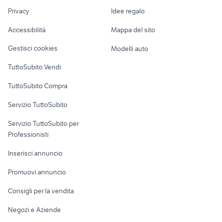
Nautica
lavoro
quaglie ovaiole
pick up 4x4 usati piemonte
Privacy
Idee regalo
Garage e box
Caravan e Camper
Accessibilità
Mappa del sito
Loft, mansarde e
Veicoli commerciali
altro
Gestisci cookies
Modelli auto
Case vacanza
TuttoSubito Vendi
Uffici e Locali
TuttoSubito Compra
commerciali
Servizio TuttoSubito
elettronica
per la casa e la
sports e hobby
Servizio TuttoSubito per
persona
Informatica
Animali
Professionisti
Arredamento e
Console e
Accessori per
Casalinghi
Inserisci annuncio
Videogiochi
animali
Elettrodomestici
Promuovi annuncio
Audio/Video
Musica e Film
Giardino e Fai da te
Consigli per la vendita
Fotografia
Libri e Riviste
Abbigliamento e
Negozi e Aziende
Telefonia
Strumenti Musicali
Accessori