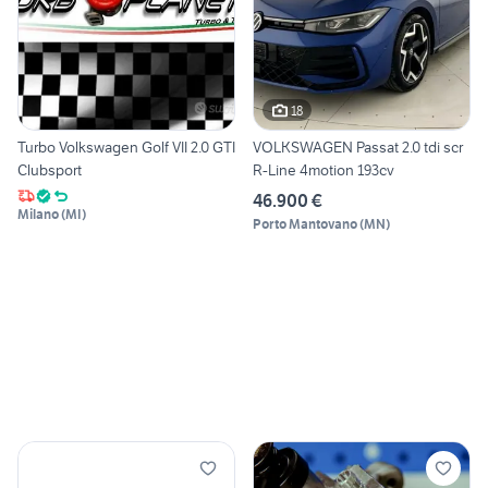
18
Turbo Volkswagen Golf VII 2.0 GTI
VOLKSWAGEN Passat 2.0 tdi scr
Clubsport
R-Line 4motion 193cv
46.900 €
Milano
(
MI
)
Porto Mantovano
(
MN
)