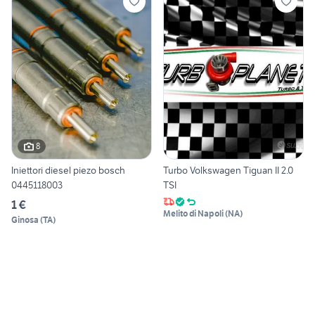
8
Iniettori diesel piezo bosch
Turbo Volkswagen Tiguan II 2.0
0445118003
TSI
1 €
Melito di Napoli
(
NA
)
Ginosa
(
TA
)