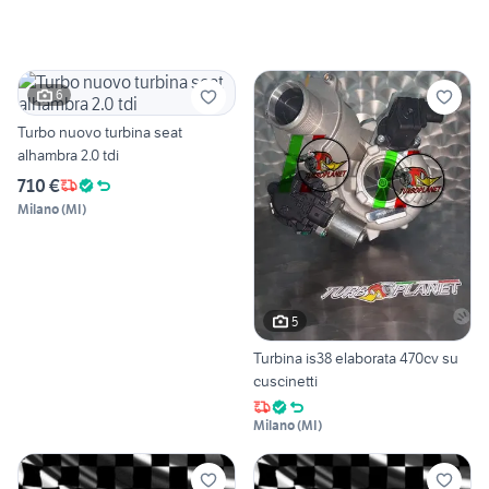
6
Turbo nuovo turbina seat
alhambra 2.0 tdi
710 €
Milano
(
MI
)
5
Turbina is38 elaborata 470cv su
cuscinetti
Milano
(
MI
)