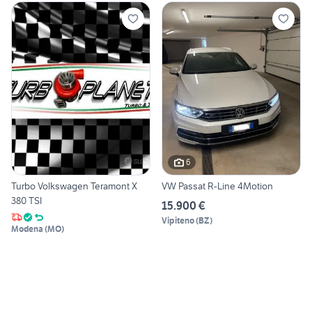
6
Turbo Volkswagen Teramont X
VW Passat R-Line 4Motion
380 TSI
15.900 €
Vipiteno
(
BZ
)
Modena
(
MO
)