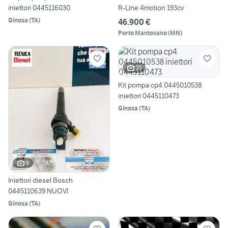
iniettori 0445116030
R-Line 4motion 193cv
Ginosa
(
TA
)
46.900 €
Porto Mantovano
(
MN
)
15
Kit pompa cp4 0445010538
iniettori 0445110473
Ginosa
(
TA
)
9
Iniettori diesel Bosch
0445110639 NUOVI
Ginosa
(
TA
)