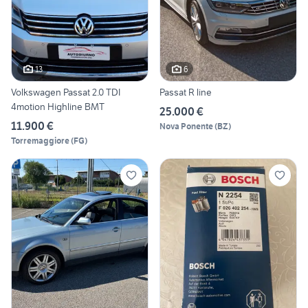
13
6
Volkswagen Passat 2.0 TDI
Passat R line
4motion Highline BMT
25.000 €
11.900 €
Nova Ponente
(
BZ
)
Torremaggiore
(
FG
)