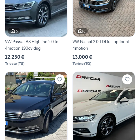
5
6
VW Passat B8 Highline 2.0 tdi
VW Passat 2.0 TDI full optional
4motion 190cv dsg
4motion
12.250 €
13.000 €
Trieste
(
TS
)
Torino
(
TO
)