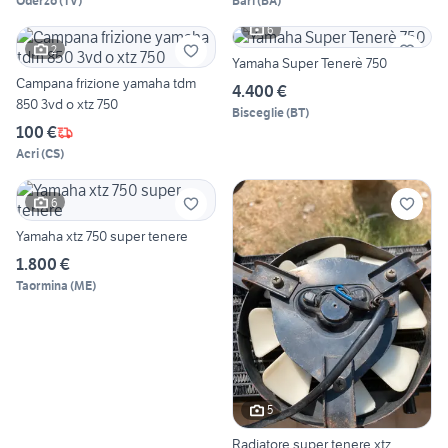
Oderzo
(
TV
)
Bari
(
BA
)
6
2
Yamaha Super Tenerè 750
Campana frizione yamaha tdm
4.400 €
850 3vd o xtz 750
Bisceglie
(
BT
)
100 €
Acri
(
CS
)
6
Yamaha xtz 750 super tenere
1.800 €
Taormina
(
ME
)
5
Radiatore super tenere xtz