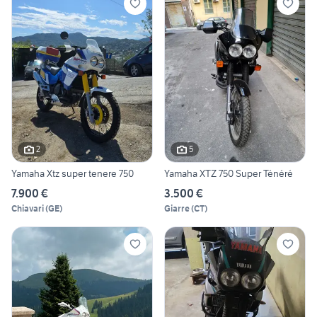
2
5
Yamaha Xtz super tenere 750
Yamaha XTZ 750 Super Ténéré
7.900 €
3.500 €
Chiavari
(
GE
)
Giarre
(
CT
)