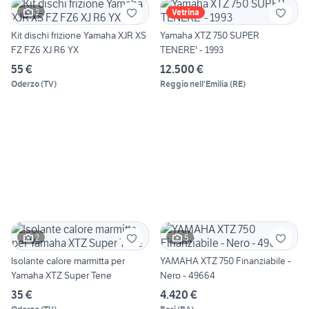
2
Vetrina
Kit dischi frizione Yamaha XJR XS
Yamaha XTZ 750 SUPER
FZ FZ6 XJ R6 YX
TENERE' - 1993
55 €
12.500 €
Oderzo
(
TV
)
Reggio nell'Emilia
(
RE
)
2
5
Isolante calore marmitta per
YAMAHA XTZ 750 Finanziabile -
Yamaha XTZ Super Tene
Nero - 49664
35 €
4.420 €