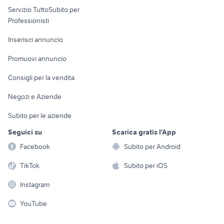
Servizio TuttoSubito per
persona
Informatica
Animali
Professionisti
Arredamento e
Console e
Accessori per
Casalinghi
Inserisci annuncio
Videogiochi
animali
Elettrodomestici
Promuovi annuncio
Audio/Video
Musica e Film
Giardino e Fai da te
Consigli per la vendita
Fotografia
Libri e Riviste
Abbigliamento e
Negozi e Aziende
Telefonia
Strumenti Musicali
Accessori
Subito per le aziende
Sports
Tutto per i bambini
Seguici su
Scarica gratis l'App
Biciclette
Facebook
Subito per Android
Collezionismo
TikTok
Subito per iOS
Instagram
YouTube