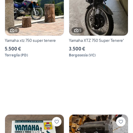
6
5
Yamaha xtz 750 super tenere
Yamaha XTZ 750 Super Tenere'
5.500 €
3.500 €
Torreglia
(
PD
)
Borgosesia
(
VC
)