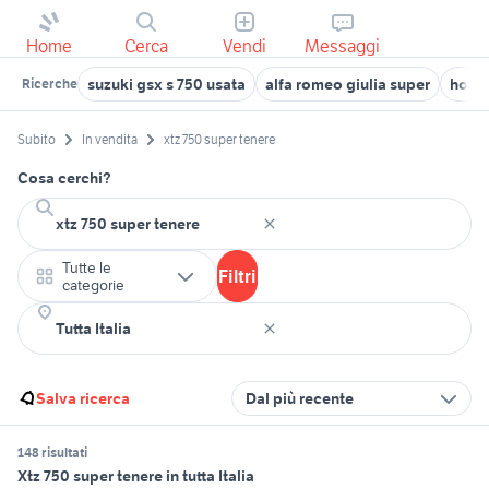
Home
Cerca
Vendi
Messaggi
suzuki gsx s 750 usata
alfa romeo giulia super
hond
Ricerche
Subito
In vendita
xtz 750 super tenere
Cosa cerchi?
Tutte le
Filtri
categorie
Salva ricerca
Dal più recente
148 risultati
Xtz 750 super tenere in tutta Italia