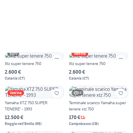
5
Vetrina
Xtz super tenere 750
Xtz super tenere 750
2.600 €
2.600 €
Catania
(
CT
)
Catania
(
CT
)
4
Vetrina
Yamaha XTZ 750 SUPER
Terminale scarico Yamaha super
TENERE' - 1993
tenere xtz 750
12.500 €
170 €
Reggio nell'Emilia
(
RE
)
Campobasso
(
CB
)