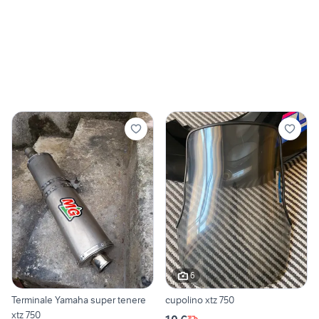
6
Terminale Yamaha super tenere
cupolino xtz 750
xtz 750