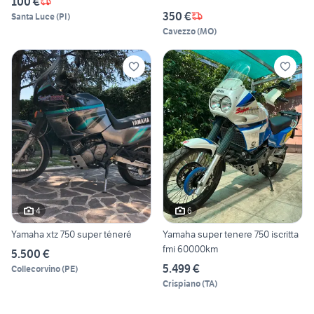
100 €
350 €
Santa Luce
(
PI
)
Cavezzo
(
MO
)
4
6
Yamaha xtz 750 super téneré
Yamaha super tenere 750 iscritta
fmi 60000km
5.500 €
5.499 €
Collecorvino
(
PE
)
Crispiano
(
TA
)