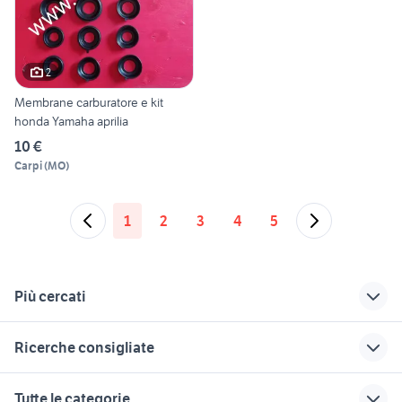
2
Membrane carburatore e kit
honda Yamaha aprilia
10 €
Carpi
(
MO
)
1
2
3
4
5
Più cercati
Correlati
Richerche simili
Suggerimenti
Ricerche consigliate
750 super tenere
tenere 700
tenero
motori Roma
camper ducato usato
offerte di lavoro mestre
xtz super tenere
yamaha super
Tutte le categorie
provincia