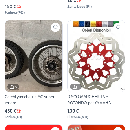
10 €
150 €
Santa Luce
(
PI
)
Padova
(
PD
)
6
2
Cerchi yamaha xtz 750 super
DISCO MARGHERITA e
tenere
ROTONDO per YAMAHA
450 €
130 €
Torino
(
TO
)
Lissone
(
MB
)