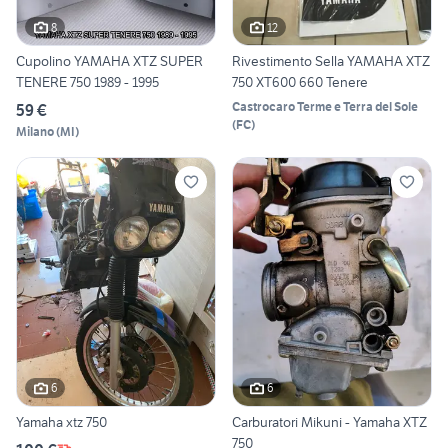
8
12
Cupolino YAMAHA XTZ SUPER
Rivestimento Sella YAMAHA XTZ
TENERE 750 1989 - 1995
750 XT600 660 Tenere
Castrocaro Terme e Terra del Sole
59 €
(
FC
)
Milano
(
MI
)
6
6
Yamaha xtz 750
Carburatori Mikuni - Yamaha XTZ
750