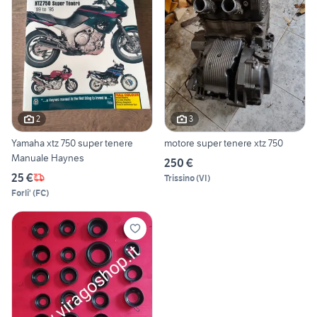
2
3
Yamaha xtz 750 super tenere
motore super tenere xtz 750
Manuale Haynes
250 €
25 €
Trissino
(
VI
)
Forli'
(
FC
)