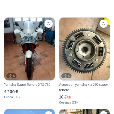
6
6
Yamaha Super Tenere XTZ 750
Accessori yamaha xtz 750 super
tenere
4.200 €
10 €
Lucca
(
LU
)
Cosenza
(
CS
)