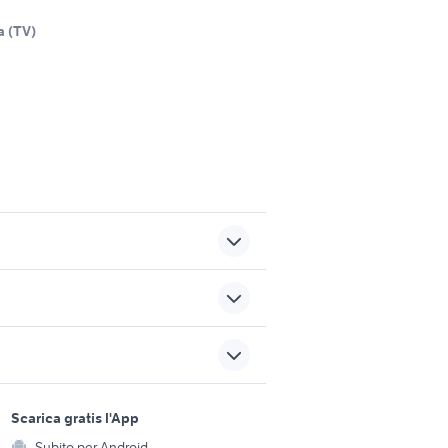
a
(
TV
)
vendita locali capannoni
 Gazzo
Catanzaro provincia
 e
fiat veicoli commerciali
sports e hobby
Napoli provincia
a
Scarica gratis l'App
Animali
auto usate lecco
Subito per Android