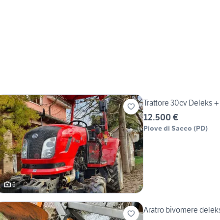
Trattore 30cv Deleks +
12.500 €
Piove di Sacco
(
PD
)
6
Aratro bivomere delek