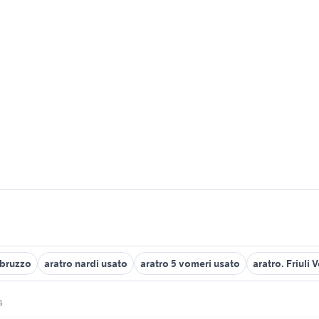
Abruzzo
aratro nardi usato
aratro 5 vomeri usato
aratro. Friuli 
s