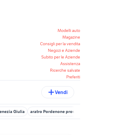
Modelli auto
Magazine
Consigli per la vendita
Negozi e Aziende
Subito per le Aziende
Assistenza
Ricerche salvate
Preferiti
Vendi
Venezia Giulia
aratro Pordenone provincia
aratro antico con buoi