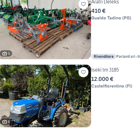
Aratri Deleks
410 €
Gualdo Tadino
(
PG
)
9
Rivenditore
Parlanti srl -
Giardinaggio
Iseki tm 3185
12.000 €
Castelfiorentino
(
FI
)
6