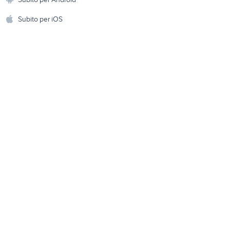
ento e
Accessori per animali
hi
Subito per iOS
ribaltabili usati lombardia
Musica e Film
omestici
Libri e Riviste
e Fai da te
Strumenti Musicali
amento e
ri
Sports
 i bambini
Biciclette
Collezionismo