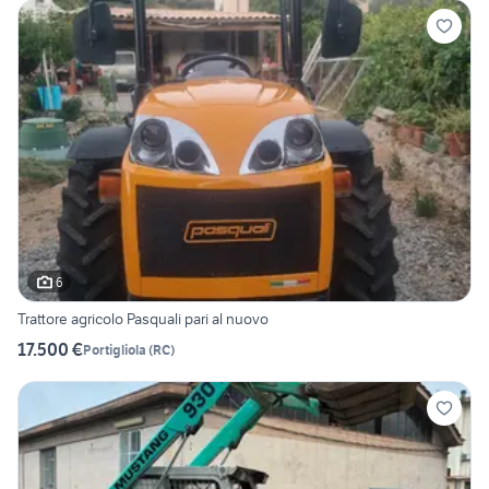
6
Trattore agricolo Pasquali pari al nuovo
17.500 €
Portigliola
(
RC
)