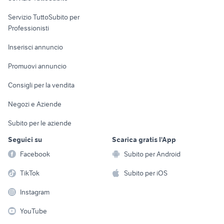
elettronica
per la casa e la
sports e hobby
Servizio TuttoSubito per
persona
Informatica
Animali
Professionisti
Arredamento e
Console e
Accessori per
Casalinghi
Inserisci annuncio
Videogiochi
animali
Elettrodomestici
Promuovi annuncio
Audio/Video
Musica e Film
Giardino e Fai da te
Consigli per la vendita
Fotografia
Libri e Riviste
Abbigliamento e
Negozi e Aziende
Telefonia
Strumenti Musicali
Accessori
Subito per le aziende
Sports
Tutto per i bambini
Seguici su
Scarica gratis l'App
Biciclette
Facebook
Subito per Android
Collezionismo
TikTok
Subito per iOS
Instagram
YouTube