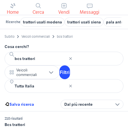
Home
Cerca
Vendi
Messaggi
trattori usati modena
trattori usati siena
pala anterio
Ricerche
Subito
Veicoli commerciali
bcs trattori
Cosa cerchi?
Veicoli
Filtri
commerciali
Salva ricerca
Dal più recente
210 risultati
Bcs trattori