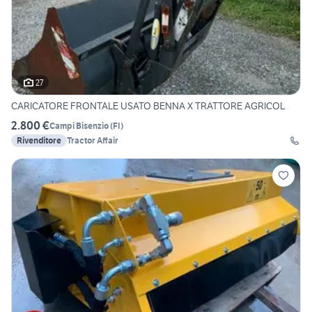
27
CARICATORE FRONTALE USATO BENNA X TRATTORE AGRICOL
2.800 €
Campi Bisenzio
(
FI
)
Rivenditore
Tractor Affair