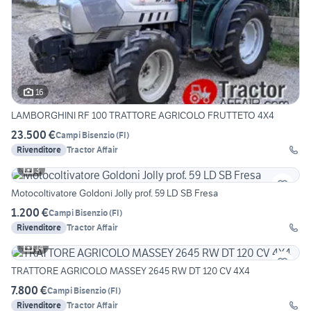
16
LAMBORGHINI RF 100 TRATTORE AGRICOLO FRUTTETO 4X4
23.500 €
Campi Bisenzio
(
FI
)
Rivenditore
Tractor Affair
3
Motocoltivatore Goldoni Jolly prof. 59 LD SB Fresa
1.200 €
Campi Bisenzio
(
FI
)
Rivenditore
Tractor Affair
14
TRATTORE AGRICOLO MASSEY 2645 RW DT 120 CV 4X4
7.800 €
Campi Bisenzio
(
FI
)
Rivenditore
Tractor Affair