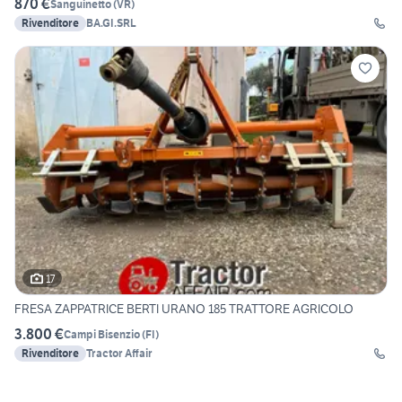
870 €
Sanguinetto
(
VR
)
Rivenditore
BA.GI.SRL
17
FRESA ZAPPATRICE BERTI URANO 185 TRATTORE AGRICOLO
3.800 €
Campi Bisenzio
(
FI
)
Rivenditore
Tractor Affair