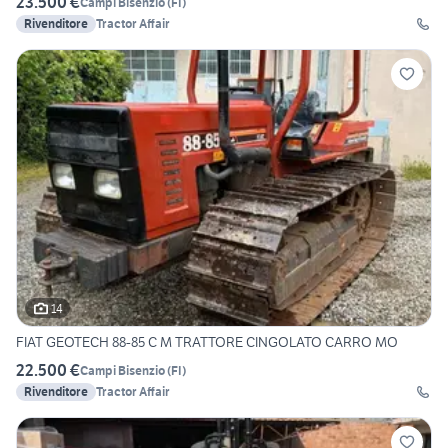
23.500 €
Campi Bisenzio
(
FI
)
Rivenditore
Tractor Affair
14
FIAT GEOTECH 88-85 C M TRATTORE CINGOLATO CARRO MO
22.500 €
Campi Bisenzio
(
FI
)
Rivenditore
Tractor Affair