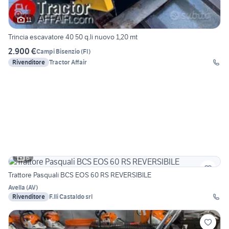
11
Trincia escavatore 40 50 q.li nuovo 1,20 mt
2.900 €
Campi Bisenzio
(
FI
)
Rivenditore
Tractor Affair
6
Trattore Pasquali BCS EOS 60 RS REVERSIBILE
Avella
(
AV
)
Rivenditore
F.lli Castaldo srl