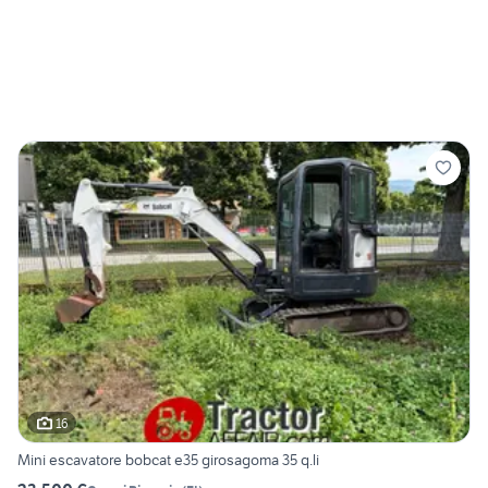
16
Mini escavatore bobcat e35 girosagoma 35 q.li