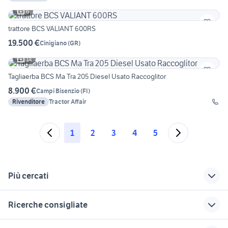
6
trattore BCS VALIANT 600RS
19.500 €
Cinigiano
(
GR
)
14
Tagliaerba BCS Ma Tra 205 Diesel Usato Raccoglitor
8.900 €
Campi Bisenzio
(
FI
)
Rivenditore
Tractor Affair
1
2
3
4
5
Più cercati
Correlati
Richerche simili
Suggerimenti
Ricerche consigliate
trattore fiat 352
parafanghi trattore
bcs veicoli
usati
commerciali Lazio
autonegozio usato patente b
pianale
bracci sollevatore