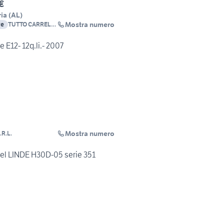
€
ia
(
AL
)
Mostra numero
re
TUTTO CARRELLI
S.R.L.
e E12- 12q.li.- 2007
Mostra numero
.R.L.
sel LINDE H30D-05 serie 351