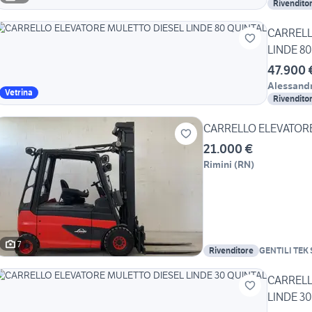
Rivendito
CARRELL
LINDE 8
47.900 
Alessandr
Vetrina
Rivendito
CARRELLO ELEVATORE 
21.000 €
Rimini
(
RN
)
7
Rivenditore
GENTILI TEK S
CARRELL
LINDE 3