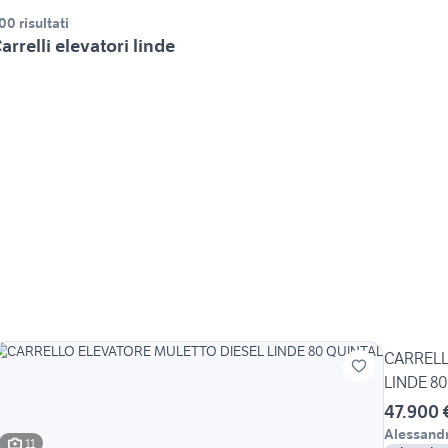
00 risultati
arrelli elevatori linde
CARRELL
LINDE 8
47.900 
Alessandr
11