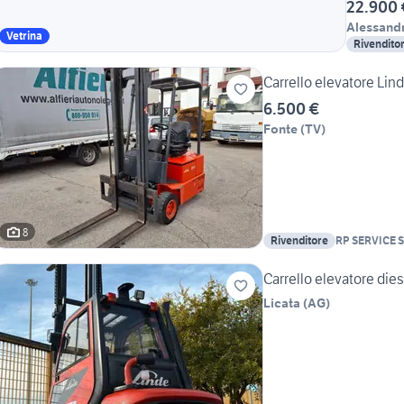
22.900 
Alessandr
Vetrina
Rivendito
Carrello elevatore Lind
6.500 €
Fonte
(
TV
)
8
Rivenditore
RP SERVICE S
Carrello elevatore die
Licata
(
AG
)