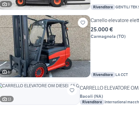
9
Rivenditore
GENTILI TEK S
Carrello elevatore ele
25.000 €
Carmagnola
(
TO
)
6
Rivenditore
LA CCT
CARRELLO ELEVATORE OM 
Bacoli
(
NA
)
13
Rivenditore
international macchi