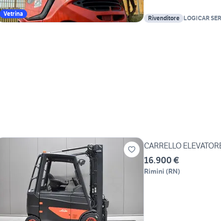
Vetrina
Rivenditore
LOGICAR SER
ELEVATORI S
CARRELLO ELEVATORE
16.900 €
Rimini
(
RN
)