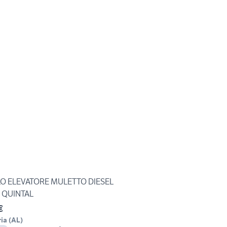
O ELEVATORE MULETTO DIESEL
0 QUINTAL
€
ia
(
AL
)