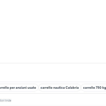
rrello per anziani usato
carrello nautica Calabria
carrello 750 k
atori linde