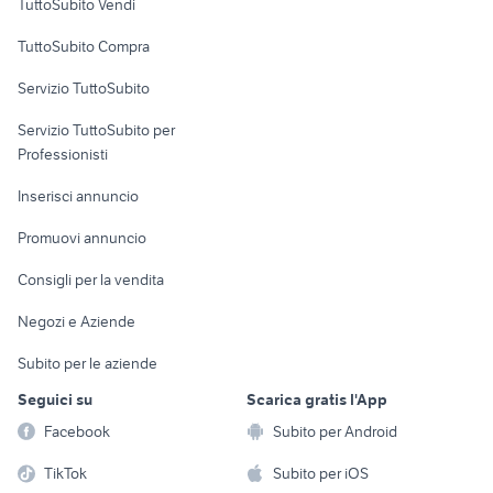
TuttoSubito Vendi
Uffici e Locali
TuttoSubito Compra
commerciali
Servizio TuttoSubito
elettronica
per la casa e la
sports e hobby
Servizio TuttoSubito per
persona
Informatica
Animali
Professionisti
Arredamento e
Console e
Accessori per
Casalinghi
Inserisci annuncio
Videogiochi
animali
Elettrodomestici
Promuovi annuncio
Audio/Video
Musica e Film
Giardino e Fai da te
Consigli per la vendita
Fotografia
Libri e Riviste
Abbigliamento e
Negozi e Aziende
Telefonia
Strumenti Musicali
Accessori
Subito per le aziende
Sports
Tutto per i bambini
Seguici su
Scarica gratis l'App
Biciclette
Facebook
Subito per Android
Collezionismo
TikTok
Subito per iOS