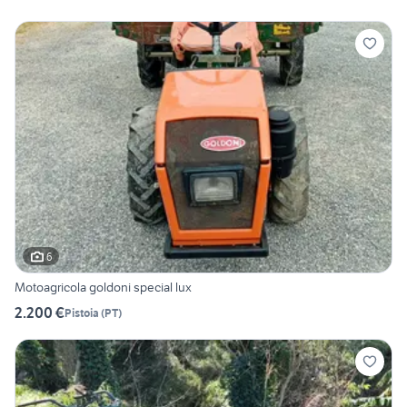
6
Motoagricola goldoni special lux
2.200 €
Pistoia
(
PT
)