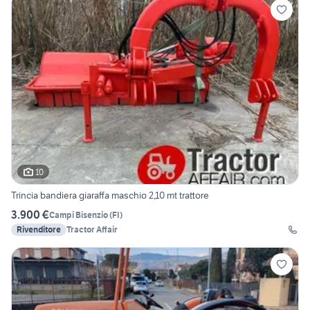
10
Trincia bandiera giaraffa maschio 2,10 mt trattore
3.900 €
Campi Bisenzio
(
FI
)
Rivenditore
Tractor Affair