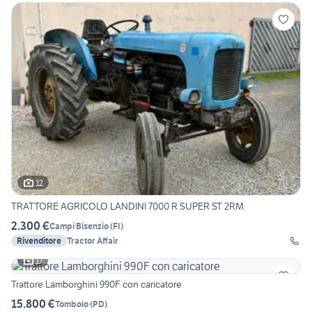
12
TRATTORE AGRICOLO LANDINI 7000 R SUPER ST 2RM
2.300 €
Campi Bisenzio
(
FI
)
Rivenditore
Tractor Affair
17
Trattore Lamborghini 990F con caricatore
15.800 €
Tombolo
(
PD
)