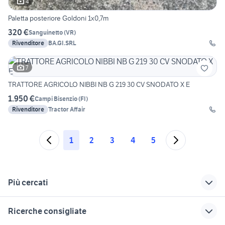
4
Paletta posteriore Goldoni 1x0,7m
320 €
Sanguinetto
(
VR
)
Rivenditore
BA.GI.SRL
7
TRATTORE AGRICOLO NIBBI NB G 219 30 CV SNODATO X E
1.950 €
Campi Bisenzio
(
FI
)
Rivenditore
Tractor Affair
1
2
3
4
5
Più cercati
Correlati
Richerche simili
Suggerimenti
Ricerche consigliate
trattori lucera
trattori agricoli
autonegozio usato