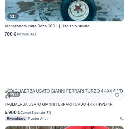
6
Atomizzatore carro Botte 600 L.| Uso solo privato
700 €
Tortona
(
AL
)
14
TAGLIAERBA USATO GIANNI FERRARI TURBO 4 4X4 4WD 4R
6.900 €
Campi Bisenzio
(
FI
)
Rivenditore
Tractor Affair