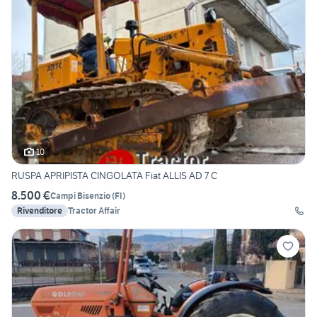
10
RUSPA APRIPISTA CINGOLATA Fiat ALLIS AD 7 C
8.500 €
Campi Bisenzio
(
FI
)
Rivenditore
Tractor Affair