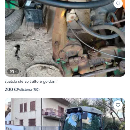
4
scatola sterzo trattore goldoni
200 €
Polistena
(
RC
)