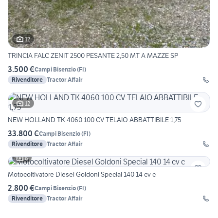
12
TRINCIA FALC ZENIT 2500 PESANTE 2,50 MT A MAZZE SP
3.500 €
Campi Bisenzio
(
FI
)
Rivenditore
Tractor Affair
12
NEW HOLLAND TK 4060 100 CV TELAIO ABBATTIBILE 1,75
33.800 €
Campi Bisenzio
(
FI
)
Rivenditore
Tractor Affair
8
Motocoltivatore Diesel Goldoni Special 140 14 cv c
2.800 €
Campi Bisenzio
(
FI
)
Rivenditore
Tractor Affair