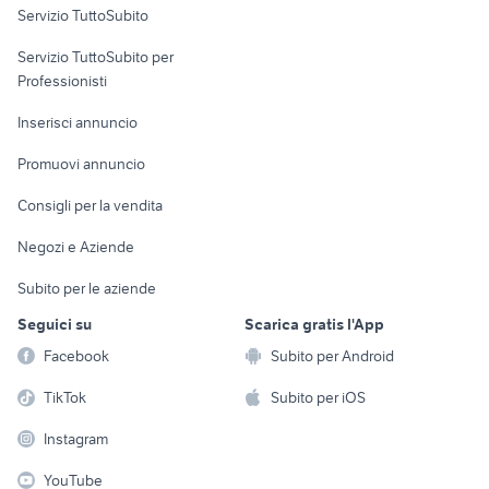
Servizio TuttoSubito
elettronica
per la casa e la
sports e hobby
Servizio TuttoSubito per
persona
Informatica
Animali
Professionisti
Arredamento e
Console e
Accessori per
Casalinghi
Inserisci annuncio
Videogiochi
animali
Elettrodomestici
Promuovi annuncio
Audio/Video
Musica e Film
Giardino e Fai da te
Consigli per la vendita
Fotografia
Libri e Riviste
Abbigliamento e
Negozi e Aziende
Telefonia
Strumenti Musicali
Accessori
Subito per le aziende
Sports
Tutto per i bambini
Seguici su
Scarica gratis l'App
Biciclette
Facebook
Subito per Android
Collezionismo
TikTok
Subito per iOS
Instagram
YouTube