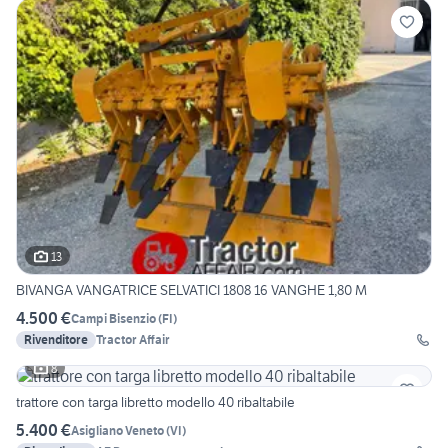
13
BIVANGA VANGATRICE SELVATICI 1808 16 VANGHE 1,80 M
4.500 €
Campi Bisenzio
(
FI
)
Rivenditore
Tractor Affair
8
trattore con targa libretto modello 40 ribaltabile
5.400 €
Asigliano Veneto
(
VI
)