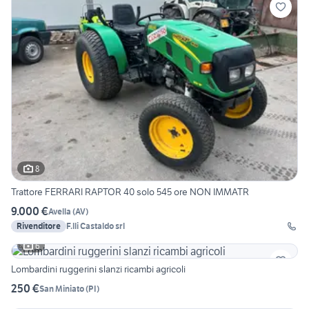
8
Trattore FERRARI RAPTOR 40 solo 545 ore NON IMMATR
9.000 €
Avella
(
AV
)
Rivenditore
F.lli Castaldo srl
6
Lombardini ruggerini slanzi ricambi agricoli
250 €
San Miniato
(
PI
)