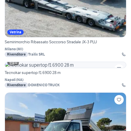
Vetrina
Semirimorchio Ribassato Soccorso Stradale JX-3 PLU
Milano
(
MI
)
Rivenditore
Trailix SRL
4
Tecnokar supertop f1 6900 28 m
Napoli
(
NA
)
Rivenditore
DOMENICO TRUCK