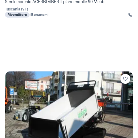
Semirimorchio ACERBI VIBERTI piano mobile 90 Mcub
Tuscania
(
VT
)
Rivenditore
i Bonanomi