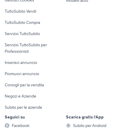
Gestisci cookies
Modelli auto
Case vacanza
TuttoSubito Vendi
Uffici e Locali
TuttoSubito Compra
commerciali
Servizio TuttoSubito
elettronica
per la casa e la
sports e hobby
Servizio TuttoSubito per
persona
Informatica
Animali
Professionisti
Arredamento e
Console e
Accessori per
Casalinghi
Inserisci annuncio
Videogiochi
animali
Elettrodomestici
Promuovi annuncio
Audio/Video
Musica e Film
Giardino e Fai da te
Consigli per la vendita
Fotografia
Libri e Riviste
Abbigliamento e
Negozi e Aziende
Telefonia
Strumenti Musicali
Accessori
Subito per le aziende
Sports
Tutto per i bambini
Seguici su
Scarica gratis l'App
Biciclette
Facebook
Subito per Android