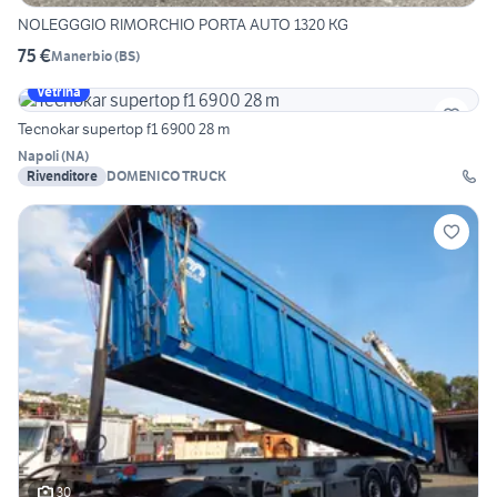
NOLEGGGIO RIMORCHIO PORTA AUTO 1320 KG
75 €
Manerbio
(
BS
)
Vetrina
Tecnokar supertop f1 6900 28 m
Napoli
(
NA
)
Rivenditore
DOMENICO TRUCK
30