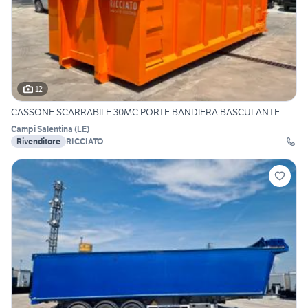
12
CASSONE SCARRABILE 30MC PORTE BANDIERA BASCULANTE
Campi Salentina
(
LE
)
Rivenditore
RICCIATO