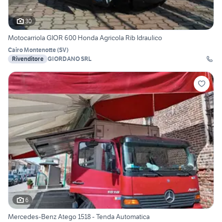
30
Motocarriola GIOR 600 Honda Agricola Rib Idraulico
Cairo Montenotte
(
SV
)
Rivenditore
GIORDANO SRL
6
Mercedes-Benz Atego 1518 - Tenda Automatica