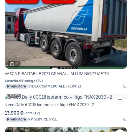
19
VASCA RIBALTABILE 2021 GRANALU ALLUMINIO 27 METRI
Castello di Godego
(
TV
)
Rivenditore
STESA COMMERCIALE - SERVIZI
25
Iveco Daily 60C18 isotermico + frigo FNAX 2030 - 2
13.900 €
Fonte
(
TV
)
Rivenditore
RP SERVICE S.R.L.