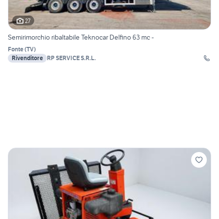
27
Semirimorchio ribaltabile Teknocar Delfino 63 mc -
Fonte
(
TV
)
Rivenditore
RP SERVICE S.R.L.