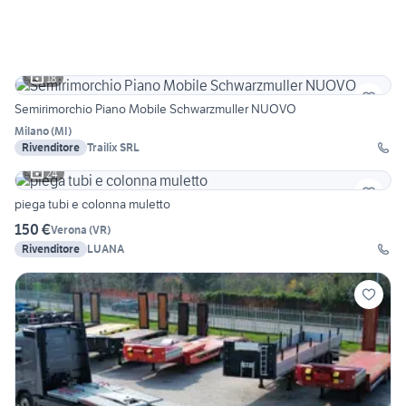
18
Semirimorchio Piano Mobile Schwarzmuller NUOVO
Milano
(
MI
)
Rivenditore
Trailix SRL
24
piega tubi e colonna muletto
150 €
Verona
(
VR
)
Rivenditore
LUANA