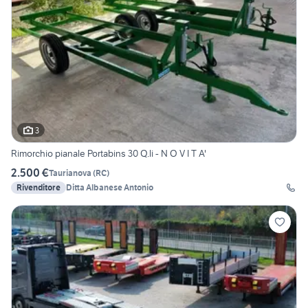
3
Rimorchio pianale Portabins 30 Q.li - N O V I T A'
2.500 €
Taurianova
(
RC
)
Rivenditore
Ditta Albanese Antonio