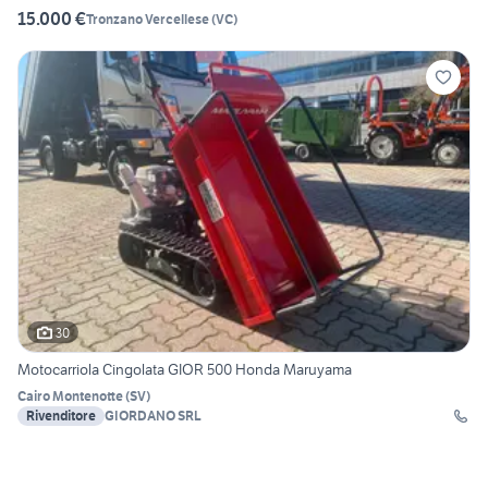
15.000 €
Tronzano Vercellese
(
VC
)
30
Motocarriola Cingolata GIOR 500 Honda Maruyama
Cairo Montenotte
(
SV
)
Rivenditore
GIORDANO SRL