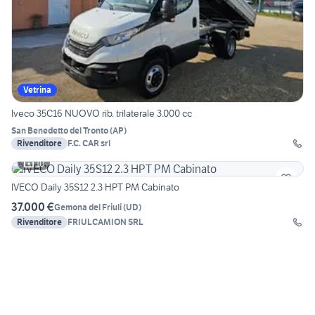
Vetrina
Iveco 35C16 NUOVO rib. trilaterale 3.000 cc
San Benedetto del Tronto
(
AP
)
Rivenditore
F.C. CAR srl
10
IVECO Daily 35S12 2.3 HPT PM Cabinato
37.000 €
Gemona del Friuli
(
UD
)
Rivenditore
FRIULCAMION SRL