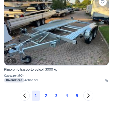
8
Rimorchio trasporto veicoli 3000 kg
Cavezzo
(
MO
)
Rivenditore
Action Srl
1
2
3
4
5