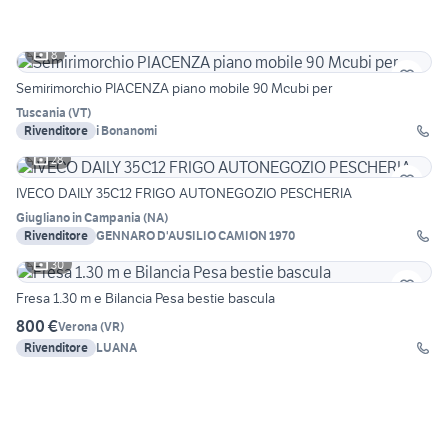
8
Semirimorchio PIACENZA piano mobile 90 Mcubi per
Tuscania
(
VT
)
Rivenditore
i Bonanomi
28
IVECO DAILY 35C12 FRIGO AUTONEGOZIO PESCHERIA
Giugliano in Campania
(
NA
)
Rivenditore
GENNARO D'AUSILIO CAMION 1970
30
Fresa 1.30 m e Bilancia Pesa bestie bascula
800 €
Verona
(
VR
)
Rivenditore
LUANA