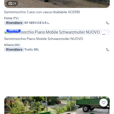
24
Semirimorchio 3 assi con vasca ribaltabile ACERBI
Fonte
(
TV
)
Rivenditore
RP SERVICE S.R.L.
Vetrina
Semirimorchio Piano Mobile Schwarzmuller NUOVO
Milano
(
MI
)
Rivenditore
Trailix SRL