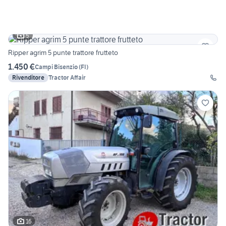
5
Ripper agrim 5 punte trattore frutteto
1.450 €
Campi Bisenzio
(
FI
)
Rivenditore
Tractor Affair
16