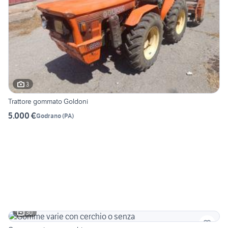
3
Trattore gommato Goldoni
5.000 €
Godrano
(
PA
)
30