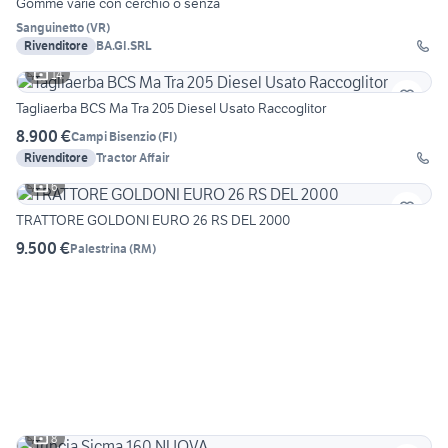
Gomme varie con cerchio o senza
Sanguinetto
(
VR
)
Rivenditore
BA.GI.SRL
14
Tagliaerba BCS Ma Tra 205 Diesel Usato Raccoglitor
8.900 €
Campi Bisenzio
(
FI
)
Rivenditore
Tractor Affair
6
TRATTORE GOLDONI EURO 26 RS DEL 2000
9.500 €
Palestrina
(
RM
)
8