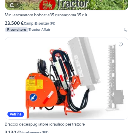
16
Mini escavatore bobcat e35 girosagoma 35 q.li
23.500 €
Campi Bisenzio
(
FI
)
Rivenditore
Tractor Affair
Vetrina
Braccio decespugliatore idraulico per trattore
3.130 €
Verolanuova
(
BS
)