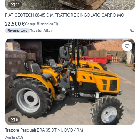
14
FIAT GEOTECH 88-85 C M TRATTORE CINGOLATO CARRO MO
22.500 €
Campi Bisenzio
(
FI
)
Rivenditore
Tractor Affair
6
Trattore Pasquali ERA 35 DT NUOVO 4RM
Avella
(
AV
)