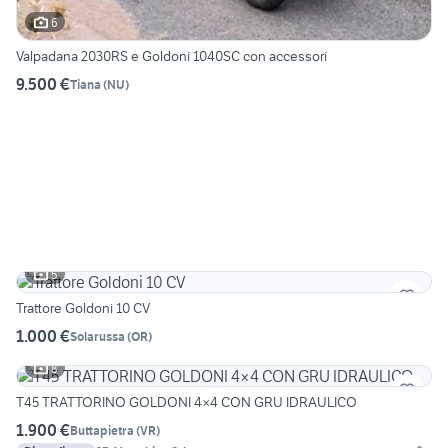
6
Valpadana 2030RS e Goldoni 1040SC con accessori
9.500 €
Tiana
(
NU
)
5
Trattore Goldoni 10 CV
1.000 €
Solarussa
(
OR
)
8
T45 TRATTORINO GOLDONI 4×4 CON GRU IDRAULICO
1.900 €
Buttapietra
(
VR
)