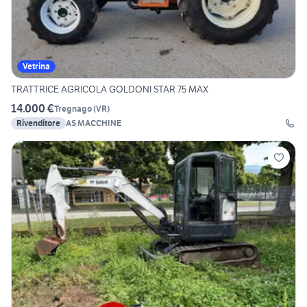
Vetrina
TRATTRICE AGRICOLA GOLDONI STAR 75 MAX
14.000 €
Tregnago
(
VR
)
Rivenditore
AS MACCHINE