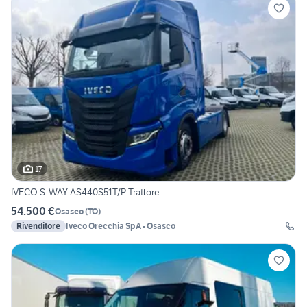
17
IVECO S-WAY AS440S51T/P Trattore
54.500 €
Osasco
(
TO
)
Rivenditore
Iveco Orecchia SpA - Osasco