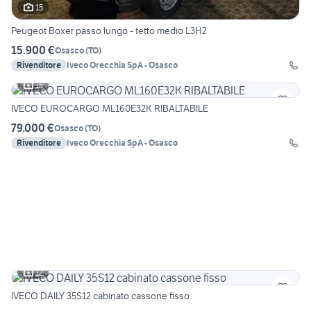
15
Peugeot Boxer passo lungo - tetto medio L3H2
15.900 €
Osasco
(
TO
)
Rivenditore
Iveco Orecchia SpA - Osasco
15
IVECO EUROCARGO ML160E32K RIBALTABILE
79.000 €
Osasco
(
TO
)
Rivenditore
Iveco Orecchia SpA - Osasco
12
IVECO DAILY 35S12 cabinato cassone fisso