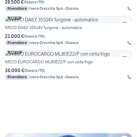
19.500 €
Osasco
(
TO
)
Rivenditore
Iveco Orecchia SpA - Osasco
14
IVECO DAILY 35S14V furgone - automatico
21.000 €
Osasco
(
TO
)
Rivenditore
Iveco Orecchia SpA - Osasco
20
IVECO EUROCARGO ML80E22/P con cella frigo
36.000 €
Osasco
(
TO
)
Rivenditore
Iveco Orecchia SpA - Osasco