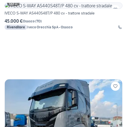
11
IVECO S-WAY AS440S48T/P 480 cv - trattore stradale
45.000 €
Osasco
(
TO
)
Rivenditore
Iveco Orecchia SpA - Osasco