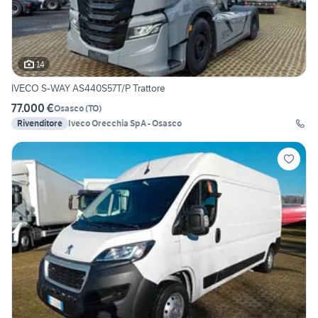
14
IVECO S-WAY AS440S57T/P Trattore
77.000 €
Osasco
(
TO
)
Rivenditore
Iveco Orecchia SpA - Osasco