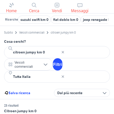
Home
Cerca
Vendi
Messaggi
suzuki swift km 0
fiat doblo km 0
jeep renegade km
Ricerche
Subito
Veicoli commerciali
citroen jumpy km 0
Cosa cerchi?
Veicoli
Filtri
commerciali
Salva ricerca
Dal più recente
23 risultati
Citroen jumpy km 0