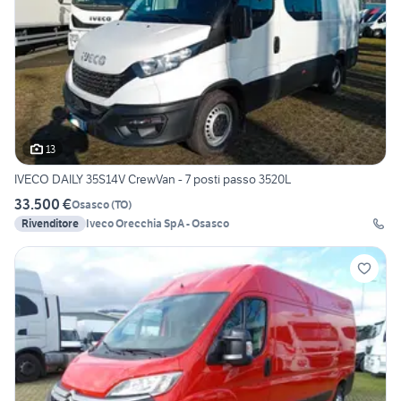
13
IVECO DAILY 35S14V CrewVan - 7 posti passo 3520L
33.500 €
Osasco
(
TO
)
Rivenditore
Iveco Orecchia SpA - Osasco