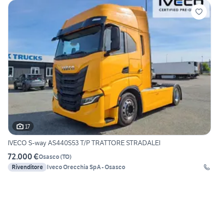
17
IVECO S-way AS440S53 T/P TRATTORE STRADALEI
72.000 €
Osasco
(
TO
)
Rivenditore
Iveco Orecchia SpA - Osasco