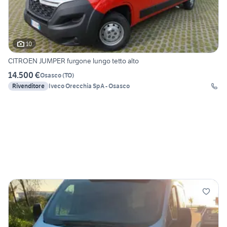
10
CITROEN JUMPER furgone lungo tetto alto
14.500 €
Osasco
(
TO
)
Rivenditore
Iveco Orecchia SpA - Osasco