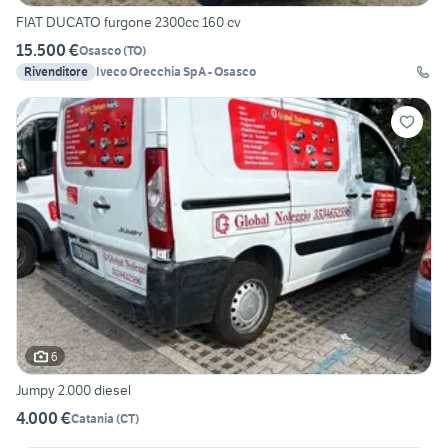
FIAT DUCATO furgone 2300cc 160 cv
15.500 €
Osasco
(
TO
)
Rivenditore
Iveco Orecchia SpA - Osasco
6
Jumpy 2.000 diesel
4.000 €
Catania
(
CT
)