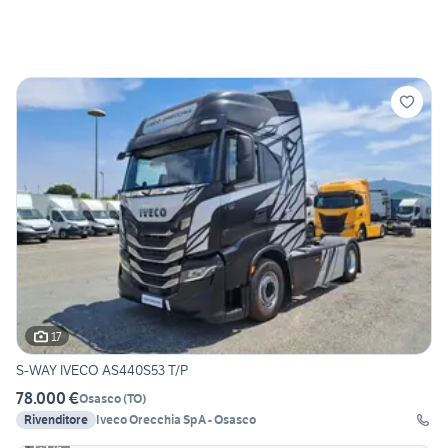
17
S-WAY IVECO AS440S53 T/P
78.000 €
Osasco
(
TO
)
Rivenditore
Iveco Orecchia SpA - Osasco