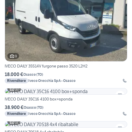
9
IVECO DAILY 35S14V furgone passo 3520 L2H2
18.000 €
Osasco
(
TO
)
Rivenditore
Iveco Orecchia SpA - Osasco
10
IVECO DAILY 35C16 4100 box+sponda
38.900 €
Osasco
(
TO
)
Rivenditore
Iveco Orecchia SpA - Osasco
11