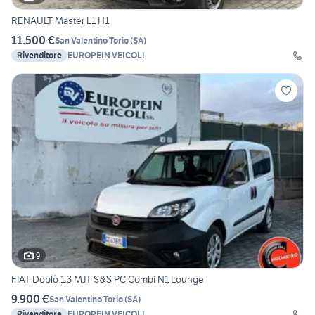
RENAULT Master L1 H1
11.500 €
San Valentino Torio
(
SA
)
Rivenditore
EUROPEIN VEICOLI
9
FIAT Doblò 1.3 MJT S&S PC Combi N1 Lounge
9.900 €
San Valentino Torio
(
SA
)
Rivenditore
EUROPEIN VEICOLI