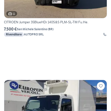
11
CITROEN Jumper 35BlueHDi 140S&S PLM-SL-TM Fu.He.
7.500 €
San Michele Salentino
(
BR
)
Rivenditore
AUTOPRO SRL