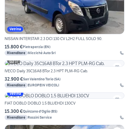
Vetrina
NISSAN INTERSTAR 2.3 DCI 130 CV L2H2 FULL SOLO 90.
15.800 €
Pietraperzia
(
EN
)
Rivenditore
Miccichè Auto Srl
13
IVECO Daily 35C16A8 BTor 2.3 HPT PLM-RG Cab.
32.900 €
San Valentino Torio
(
SA
)
Rivenditore
EUROPEIN VEICOLI
Vetrina
FIAT DOBLO DOBLO 1.5 BLUEHDI 130CV
15.300 €
Quinzano d'Oglio
(
BS
)
Rivenditore
Rossini Service