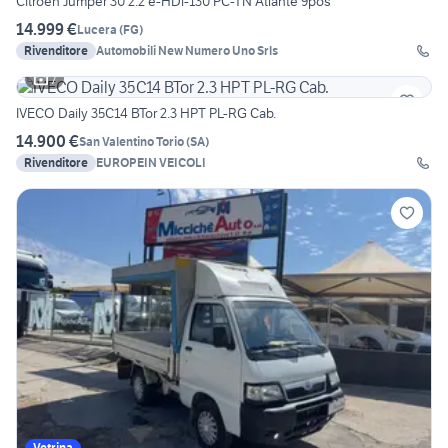
Citroen Jumper 30 2.2 e-HDi-130 PC-TN Atlante 9pos
14.999 €
Lucera
(
FG
)
Rivenditore
Automobili New Numero Uno Srls
7
IVECO Daily 35C14 BTor 2.3 HPT PL-RG Cab.
14.900 €
San Valentino Torio
(
SA
)
Rivenditore
EUROPEIN VEICOLI
Vetrina