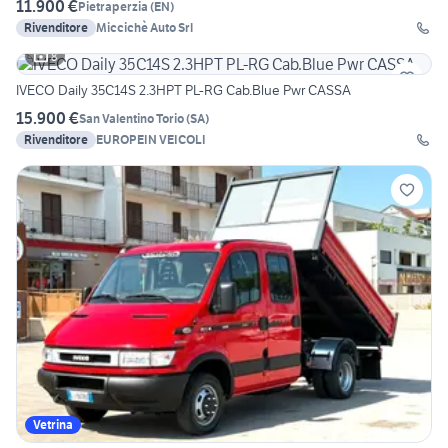
11.900 €
Pietraperzia
(
EN
)
Rivenditore
Miccichè Auto Srl
8
IVECO Daily 35C14S 2.3HPT PL-RG Cab.Blue Pwr CASSA
15.900 €
San Valentino Torio
(
SA
)
Rivenditore
EUROPEIN VEICOLI
Vetrina