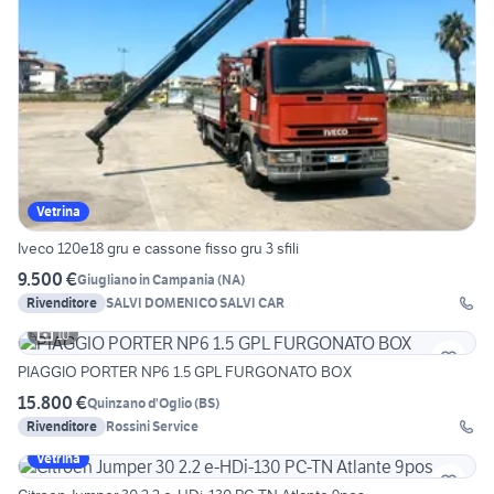
Vetrina
Iveco 120e18 gru e cassone fisso gru 3 sfili
9.500 €
Giugliano in Campania
(
NA
)
Rivenditore
SALVI DOMENICO SALVI CAR
10
PIAGGIO PORTER NP6 1.5 GPL FURGONATO BOX
15.800 €
Quinzano d'Oglio
(
BS
)
Rivenditore
Rossini Service
Vetrina