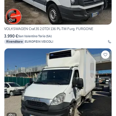
8
VOLKSWAGEN Craf.35 2.0TDI 136 PL-TM Furg. FURGONE
3.990 €
San Valentino Torio
(
SA
)
Rivenditore
EUROPEIN VEICOLI
8