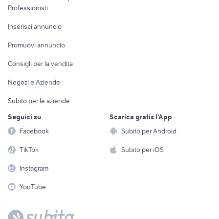
Informatica
Animali
Professionisti
Arredamento e
Console e
Accessori per
Casalinghi
Inserisci annuncio
Videogiochi
animali
Elettrodomestici
Promuovi annuncio
Audio/Video
Musica e Film
Giardino e Fai da te
Consigli per la vendita
Fotografia
Libri e Riviste
Abbigliamento e
Negozi e Aziende
Telefonia
Strumenti Musicali
Accessori
Subito per le aziende
Sports
Tutto per i bambini
Seguici su
Scarica gratis l'App
Biciclette
Facebook
Subito per Android
Collezionismo
TikTok
Subito per iOS
Instagram
YouTube