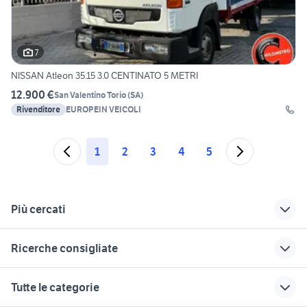
7
NISSAN Atleon 35.15 3.0 CENTINATO 5 METRI
12.900 €
San Valentino Torio
(
SA
)
Rivenditore
EUROPEIN VEICOLI
1
2
3
4
5
Più cercati
Correlati
Richerche simili
Suggerimenti
Ricerche consigliate
citroen c3 2002
citroen jumpy
furgone citroen
misure
miniescavatori bobcat
veicoli commerciali usati lazio
citroen c1 usata
autonegozio usato
Tutte le categorie
puglia
citroen doblo
patente b
attivitÃƒÂ in vendita reggio
cerchi trattore same