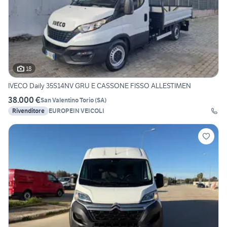
18
IVECO Daily 35S14NV GRU E CASSONE FISSO ALLESTIMEN
38.000 €
San Valentino Torio
(
SA
)
Rivenditore
EUROPEIN VEICOLI