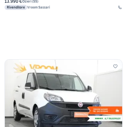
13.990 €
Ozieri
(
SS
)
Rivenditore
Vroom Sassari