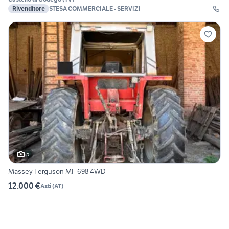
Rivenditore
STESA COMMERCIALE - SERVIZI
5
Massey Ferguson MF 698 4WD
12.000 €
Asti
(
AT
)