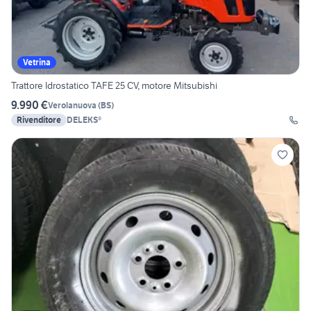
Vetrina
Trattore Idrostatico TAFE 25 CV, motore Mitsubishi
9.990 €
Verolanuova
(
BS
)
Rivenditore
DELEKS®