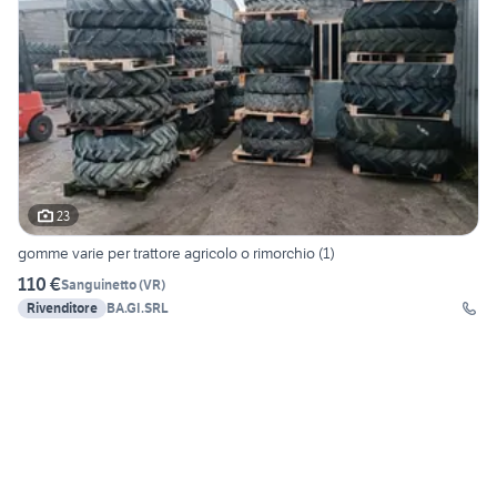
23
gomme varie per trattore agricolo o rimorchio (1)
110 €
Sanguinetto
(
VR
)
Rivenditore
BA.GI.SRL