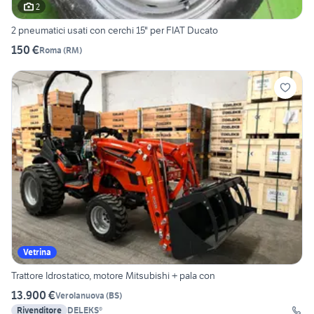
2
2 pneumatici usati con cerchi 15" per FIAT Ducato
150 €
Roma
(
RM
)
Vetrina
Trattore Idrostatico, motore Mitsubishi + pala con
13.900 €
Verolanuova
(
BS
)
Rivenditore
DELEKS®