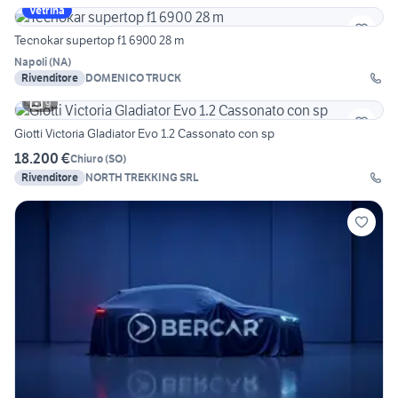
Vetrina
Tecnokar supertop f1 6900 28 m
Napoli
(
NA
)
Rivenditore
DOMENICO TRUCK
9
Giotti Victoria Gladiator Evo 1.2 Cassonato con sp
18.200 €
Chiuro
(
SO
)
Rivenditore
NORTH TREKKING SRL