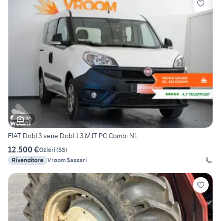
20
FIAT Dobl 3 serie Dobl 1.3 MJT PC Combi N1
12.500 €
Ozieri
(
SS
)
Rivenditore
Vroom Sassari