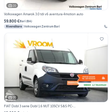
20
Volkswagen Amarok 3.0 tdi v6 aventura 4motion auto
59.800 €
Bari
(
BA
)
Rivenditore
Volkswagen Zentrum Bari
20
FIAT Dobl 3 serie Dobl 1.6 MJT 105CV S&S PC-...