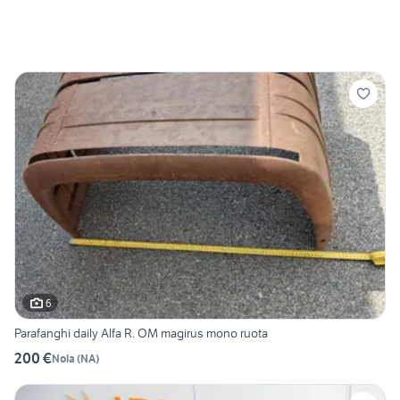
6
Parafanghi daily Alfa R. OM magirus mono ruota
200 €
Nola
(
NA
)