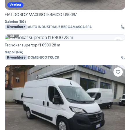
Vetrina
FIAT DOBLO' MAXI ISOTERMICO U90097
Dalmine
(
BG
)
Rivenditore
AUTO INDUSTRIALE BERGAMASCA SPA
4
Tecnokar supertop f1 6900 28 m
Napoli
(
NA
)
Rivenditore
DOMENICO TRUCK