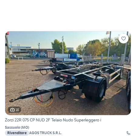
18
Zorzi 22R 075 CP NUD 2F Telaio Nudo Superleggero i
Sassuolo
(
MO
)
Rivenditore
AGOS TRUCK S.R.L.