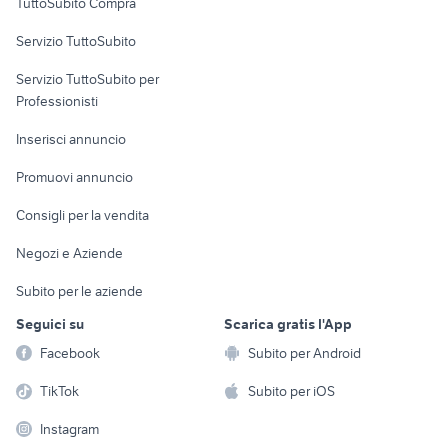
TuttoSubito Compra
commerciali
Servizio TuttoSubito
elettronica
per la casa e la
sports e hobby
Servizio TuttoSubito per
persona
Informatica
Animali
Professionisti
Arredamento e
Console e
Accessori per
Casalinghi
Inserisci annuncio
Videogiochi
animali
Elettrodomestici
Promuovi annuncio
Audio/Video
Musica e Film
Giardino e Fai da te
Consigli per la vendita
Fotografia
Libri e Riviste
Abbigliamento e
Negozi e Aziende
Telefonia
Strumenti Musicali
Accessori
Subito per le aziende
Sports
Tutto per i bambini
Seguici su
Scarica gratis l'App
Biciclette
Facebook
Subito per Android
Collezionismo
TikTok
Subito per iOS
Instagram