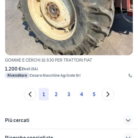
GOMME E CERCHI 16.9.30 PER TRATTORI FIAT
1.200 €
Eboli
(
SA
)
Rivenditore
Cesaro Macchine Agricole Srl
1
2
3
4
5
Più cercati
Correlati
Richerche simili
Suggerimenti
Ricerche consigliate