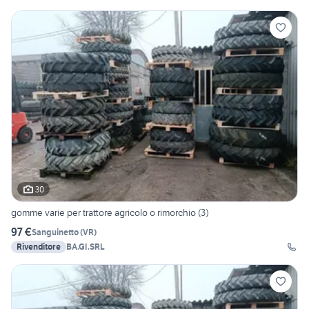
30
gomme varie per trattore agricolo o rimorchio (3)
97 €
Sanguinetto
(
VR
)
Rivenditore
BA.GI.SRL