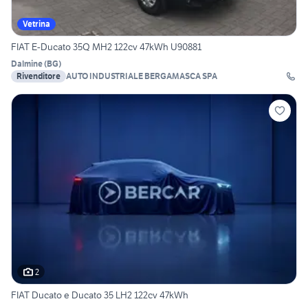
Vetrina
FIAT E-Ducato 35Q MH2 122cv 47kWh U90881
Dalmine
(
BG
)
Rivenditore
AUTO INDUSTRIALE BERGAMASCA SPA
2
FIAT Ducato e Ducato 35 LH2 122cv 47kWh