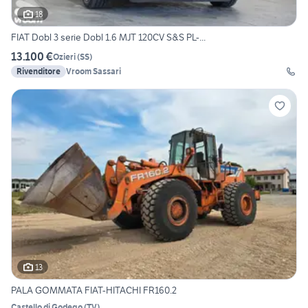
18
FIAT Dobl 3 serie Dobl 1.6 MJT 120CV S&S PL-...
13.100 €
Ozieri
(
SS
)
Rivenditore
Vroom Sassari
13
PALA GOMMATA FIAT-HITACHI FR160.2
Castello di Godego
(
TV
)