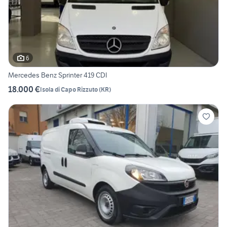
6
Mercedes Benz Sprinter 419 CDI
18.000 €
Isola di Capo Rizzuto
(
KR
)