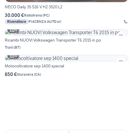
IVECO Daily 35 S16 V H2 3520 L2
30.000 €
Rottofreno
(
PC
)
Rivenditore
PIACENZA AUTO srl
6
Ricambi NUOVI Volkswagen Transporter T6 2015 in po
Trani
(
BT
)
6
Motocoltivatore sep 1400 special
650 €
Muravera
(
CA
)