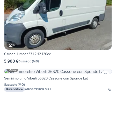
6
Citroen Jumper 33 L2H2 120cv
5.900 €
Busnago
(
MB
)
10
Semirimorchio Viberti 36S20 Cassone con Sponde Lat
Sassuolo
(
MO
)
Rivenditore
AGOS TRUCK S.R.L.