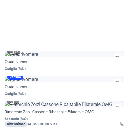
12
Quadrivomere
Ostiglia
(
MN
)
Vetrina
Quadrivomere
Ostiglia
(
MN
)
8
Rimorchio Zorzi Cassone Ribaltabile Bilaterale OMG
Sassuolo
(
MO
)
Rivenditore
AGOS TRUCK S.R.L.