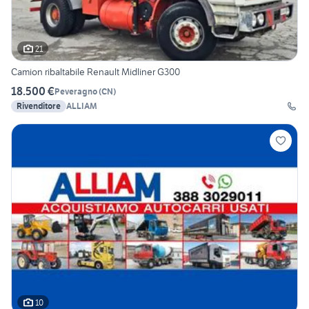
21
Camion ribaltabile Renault Midliner G300
18.500 €
Peveragno
(
CN
)
Rivenditore
ALLIAM
10