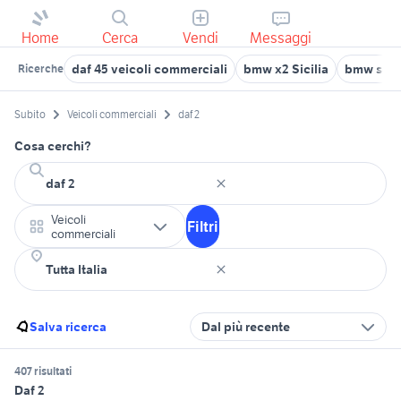
Home
Cerca
Vendi
Messaggi
daf 45 veicoli commerciali
bmw x2 Sicilia
bmw seri
Ricerche
Subito
Veicoli commerciali
daf 2
Cosa cerchi?
Veicoli
Filtri
commerciali
Salva ricerca
Dal più recente
407 risultati
Daf 2