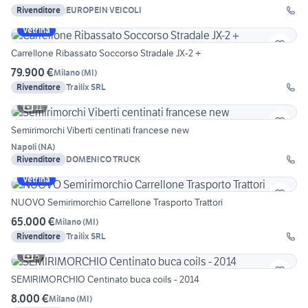
Rivenditore
EUROPEIN VEICOLI
Vetrina
Carrellone Ribassato Soccorso Stradale JX-2 +
79.900 €
Milano
(
MI
)
Rivenditore
Trailix SRL
11
Semirimorchi Viberti centinati francese new
Napoli
(
NA
)
Rivenditore
DOMENICO TRUCK
Vetrina
NUOVO Semirimorchio Carrellone Trasporto Trattori
65.000 €
Milano
(
MI
)
Rivenditore
Trailix SRL
5
SEMIRIMORCHIO Centinato buca coils - 2014
8.000 €
Milano
(
MI
)