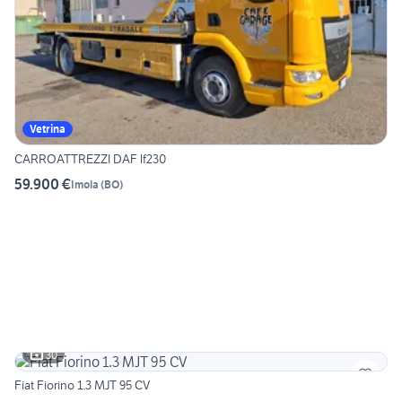
Vetrina
CARROATTREZZI DAF lf230
59.900 €
Imola
(
BO
)
30
Fiat Fiorino 1.3 MJT 95 CV