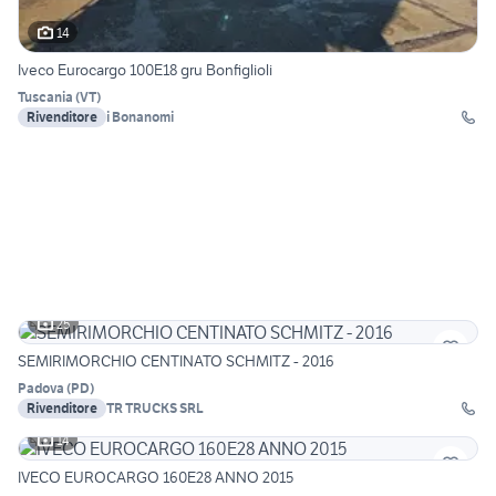
14
Iveco Eurocargo 100E18 gru Bonfiglioli
Tuscania
(
VT
)
Rivenditore
i Bonanomi
25
SEMIRIMORCHIO CENTINATO SCHMITZ - 2016
Padova
(
PD
)
Rivenditore
TR TRUCKS SRL
14
IVECO EUROCARGO 160E28 ANNO 2015