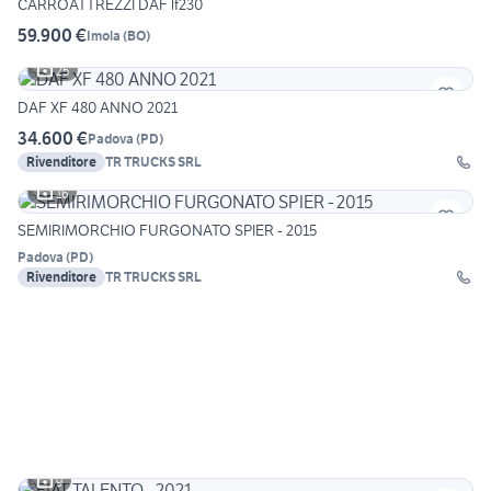
CARROATTREZZI DAF lf230
59.900 €
Imola
(
BO
)
25
DAF XF 480 ANNO 2021
34.600 €
Padova
(
PD
)
Rivenditore
TR TRUCKS SRL
16
SEMIRIMORCHIO FURGONATO SPIER - 2015
Padova
(
PD
)
Rivenditore
TR TRUCKS SRL
9