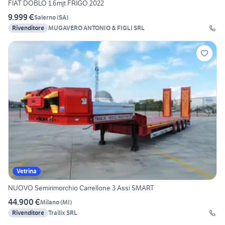
FIAT DOBLÒ 1.6mjt FRIGO 2022
9.999 €
Salerno
(
SA
)
Rivenditore
MUGAVERO ANTONIO & FIGLI SRL
Vetrina
NUOVO Semirimorchio Carrellone 3 Assi SMART
44.900 €
Milano
(
MI
)
Rivenditore
Trailix SRL