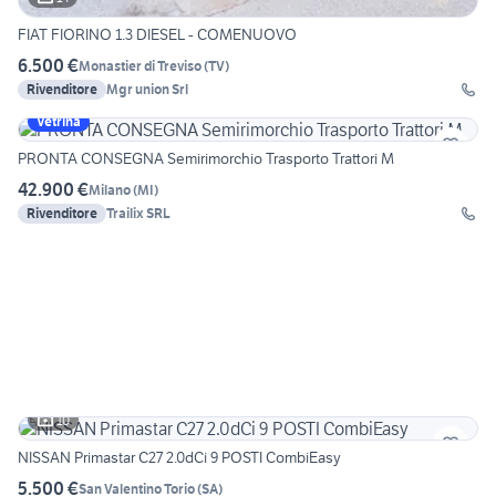
FIAT FIORINO 1.3 DIESEL - COMENUOVO
6.500 €
Monastier di Treviso
(
TV
)
Rivenditore
Mgr union Srl
Vetrina
PRONTA CONSEGNA Semirimorchio Trasporto Trattori M
42.900 €
Milano
(
MI
)
Rivenditore
Trailix SRL
10
NISSAN Primastar C27 2.0dCi 9 POSTI CombiEasy
5.500 €
San Valentino Torio
(
SA
)