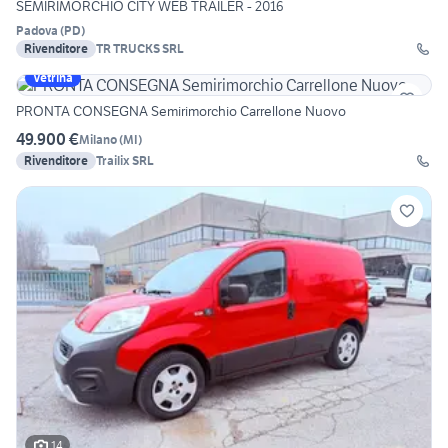
SEMIRIMORCHIO CITY WEB TRAILER - 2016
Padova
(
PD
)
Rivenditore
TR TRUCKS SRL
Vetrina
PRONTA CONSEGNA Semirimorchio Carrellone Nuovo
49.900 €
Milano
(
MI
)
Rivenditore
Trailix SRL
14