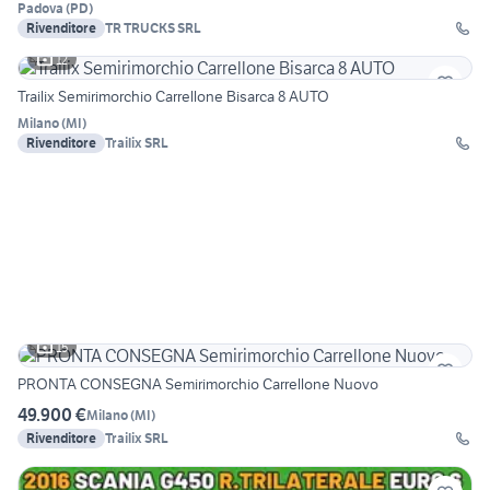
Padova
(
PD
)
Rivenditore
TR TRUCKS SRL
12
Trailix Semirimorchio Carrellone Bisarca 8 AUTO
Milano
(
MI
)
Rivenditore
Trailix SRL
15
PRONTA CONSEGNA Semirimorchio Carrellone Nuovo
49.900 €
Milano
(
MI
)
Rivenditore
Trailix SRL