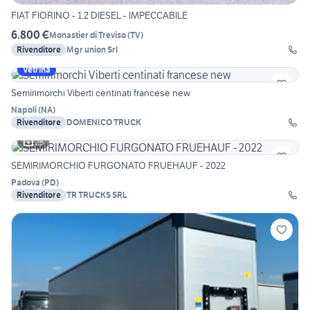
FIAT FIORINO - 1.2 DIESEL - IMPECCABILE
6.800 €
Monastier di Treviso
(
TV
)
Rivenditore
Mgr union Srl
Vetrina
Semirimorchi Viberti centinati francese new
Napoli
(
NA
)
Rivenditore
DOMENICO TRUCK
25
SEMIRIMORCHIO FURGONATO FRUEHAUF - 2022
Padova
(
PD
)
Rivenditore
TR TRUCKS SRL