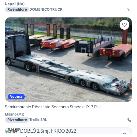
Napoli
(
NA
)
Rivenditore
DOMENICO TRUCK
Vetrina
Semirimorchio Ribassato Soccorso Stradale JX-3 PLU
Milano
(
MI
)
Rivenditore
Trailix SRL
9