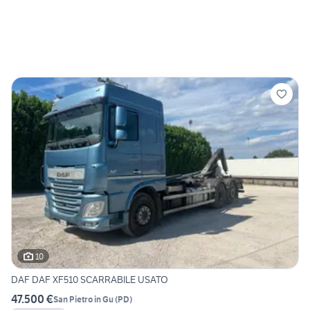
10
DAF DAF XF510 SCARRABILE USATO
47.500 €
San Pietro in Gu
(
PD
)