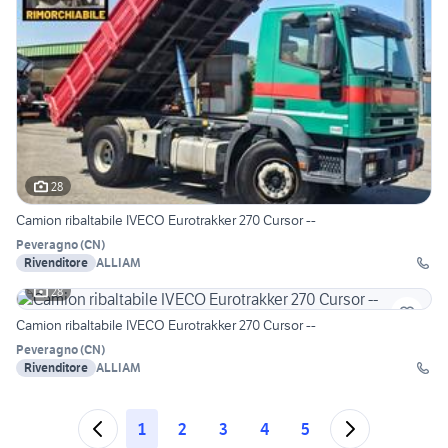
28
Camion ribaltabile IVECO Eurotrakker 270 Cursor --
Peveragno
(
CN
)
Rivenditore
ALLIAM
28
Camion ribaltabile IVECO Eurotrakker 270 Cursor --
Peveragno
(
CN
)
Rivenditore
ALLIAM
1
2
3
4
5