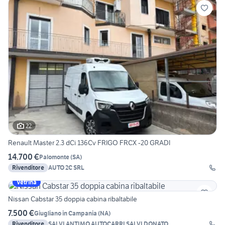
22
Renault Master 2.3 dCi 136Cv FRIGO FRCX -20 GRADI
14.700 €
Palomonte
(
SA
)
Rivenditore
AUTO 2C SRL
Vetrina
Nissan Cabstar 35 doppia cabina ribaltabile
7.500 €
Giugliano in Campania
(
NA
)
Rivenditore
SALVI ANTIMO AUTOCARRI SALVI DONATO