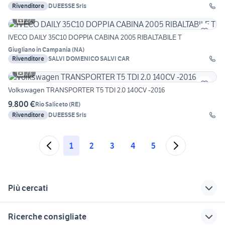
Rivenditore
DUEESSE Srls
27
IVECO DAILY 35C10 DOPPIA CABINA 2005 RIBALTABILE T
Giugliano in Campania
(
NA
)
Rivenditore
SALVI DOMENICO SALVI CAR
23
Volkswagen TRANSPORTER T5 TDI 2.0 140CV -2016
9.800 €
Rio Saliceto
(
RE
)
Rivenditore
DUEESSE Srls
1
2
3
4
5
Più cercati
Correlati
Richerche simili
Suggerimenti
Ricerche consigliate
rimorchio agricolo
cabina daily
cassoni scarrabili