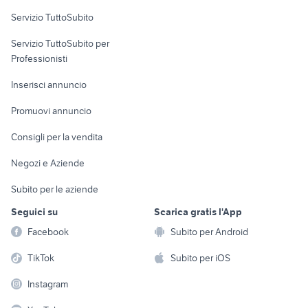
Servizio TuttoSubito
elettronica
per la casa e la
sports e hobby
Servizio TuttoSubito per
persona
Informatica
Animali
Professionisti
Arredamento e
Console e
Accessori per
Casalinghi
Inserisci annuncio
Videogiochi
animali
Elettrodomestici
Promuovi annuncio
Audio/Video
Musica e Film
Giardino e Fai da te
Consigli per la vendita
Fotografia
Libri e Riviste
Abbigliamento e
Negozi e Aziende
Telefonia
Strumenti Musicali
Accessori
Subito per le aziende
Sports
Tutto per i bambini
Seguici su
Scarica gratis l'App
Biciclette
Facebook
Subito per Android
Collezionismo
TikTok
Subito per iOS
Instagram