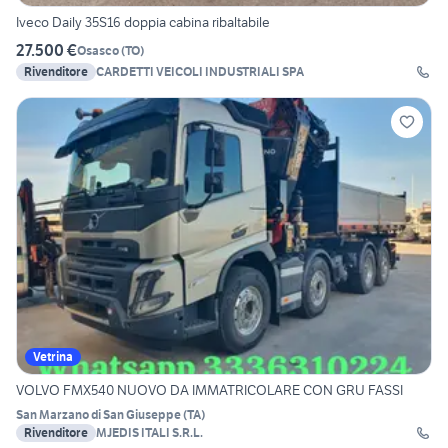
Iveco Daily 35S16 doppia cabina ribaltabile
27.500 €
Osasco
(
TO
)
Rivenditore
CARDETTI VEICOLI INDUSTRIALI SPA
Vetrina
VOLVO FMX540 NUOVO DA IMMATRICOLARE CON GRU FASSI
San Marzano di San Giuseppe
(
TA
)
Rivenditore
MJEDIS ITALI S.R.L.