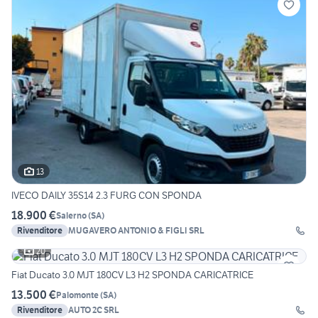
13
IVECO DAILY 35S14 2.3 FURG CON SPONDA
18.900 €
Salerno
(
SA
)
Rivenditore
MUGAVERO ANTONIO & FIGLI SRL
20
Fiat Ducato 3.0 MJT 180CV L3 H2 SPONDA CARICATRICE
13.500 €
Palomonte
(
SA
)
Rivenditore
AUTO 2C SRL