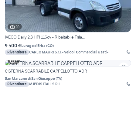
20
IVECO Daily 2.3 HPI 116cv - Ribaltabile Trila...
9.500 €
Lurago d'Erba
(
CO
)
Rivenditore
CARLO MAURI S.r.l. - Veicoli Commerciali Usati -
5
CISTERNA SCARRABILE CAPPELLOTTO ADR
San Marzano di San Giuseppe
(
TA
)
Rivenditore
MJEDIS ITALI S.R.L.