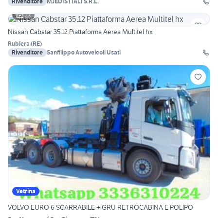
Rivenditore
MJEDIS ITALI S.R.L.
23
Nissan Cabstar 35.12 Piattaforma Aerea Multitel hx
Rubiera
(
RE
)
Rivenditore
Sanfilippo Autoveicoli Usati
Vetrina
VOLVO EURO 6 SCARRABILE + GRU RETROCABINA E POLIPO