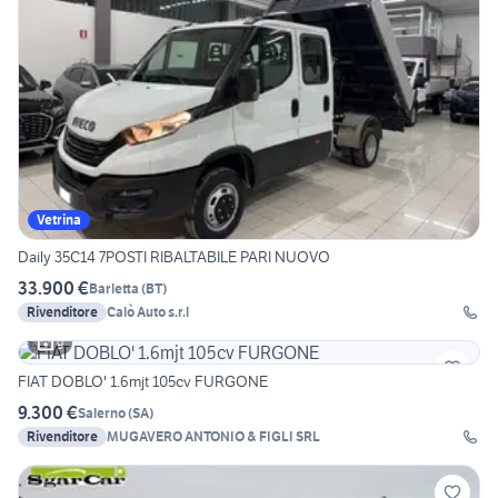
Vetrina
Daily 35C14 7POSTI RIBALTABILE PARI NUOVO
33.900 €
Barletta
(
BT
)
Rivenditore
Calò Auto s.r.l
9
FIAT DOBLO' 1.6mjt 105cv FURGONE
9.300 €
Salerno
(
SA
)
Rivenditore
MUGAVERO ANTONIO & FIGLI SRL