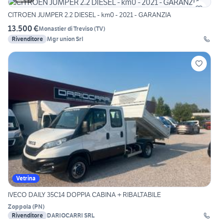
CITROEN JUMPER 2.2 DIESEL - km0 - 2021 - GARANZIA
13.500 €
Monastier di Treviso
(
TV
)
Rivenditore
Mgr union Srl
Vetrina
IVECO DAILY 35C14 DOPPIA CABINA + RIBALTABILE
Zoppola
(
PN
)
Rivenditore
DARIOCARRI SRL