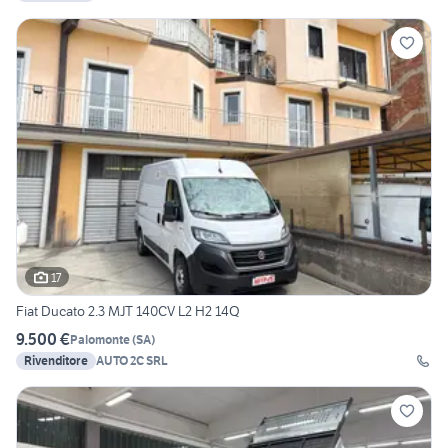
17
Fiat Ducato 2.3 MJT 140CV L2 H2 14Q
9.500 €
Palomonte
(
SA
)
Rivenditore
AUTO 2C SRL