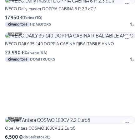
IVECO Daily master DOPPIA CABINA 6 P. 2.3 dCi/
17.950 €
Torino
(
TO
)
Rivenditore
HDMOTORS
13
IVECO DAILY 35-140 DOPPIA CABINA RIBALTABILE ANNO
23.990 €
Caivano
(
NA
)
Rivenditore
DOMITRUCKS
16
Opel Antara COSMO 163CV 2.2 Euro5
6.500 €
Rio Saliceto
(
RE
)