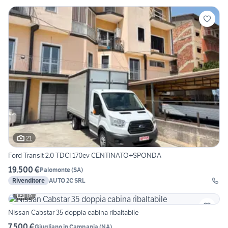
21
Ford Transit 2.0 TDCI 170cv CENTINATO+SPONDA
19.500 €
Palomonte
(
SA
)
Rivenditore
AUTO 2C SRL
16
Nissan Cabstar 35 doppia cabina ribaltabile
7.500 €
Giugliano in Campania
(
NA
)