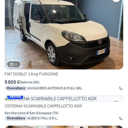
13
FIAT DOBLO' 1.6mjt FURGONE
9.800 €
Salerno
(
SA
)
Rivenditore
MUGAVERO ANTONIO & FIGLI SRL
Vetrina
CISTERNA SCARRABILE CAPPELLOTTO ADR
San Marzano di San Giuseppe
(
TA
)
Rivenditore
MJEDIS ITALI S.R.L.