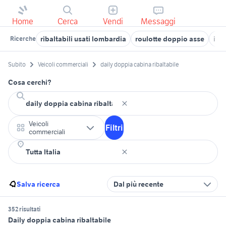
Home
Cerca
Vendi
Messaggi
ribaltabili usati lombardia
roulotte doppio asse
ive
Ricerche
Subito
Veicoli commerciali
daily doppia cabina ribaltabile
Cosa cerchi?
Veicoli
Filtri
commerciali
Salva ricerca
Dal più recente
352 risultati
Daily doppia cabina ribaltabile