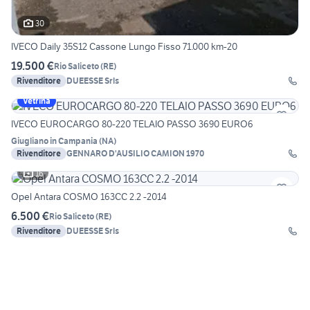
30
IVECO Daily 35S12 Cassone Lungo Fisso 71.000 km-20
19.500 €
Rio Saliceto
(
RE
)
Rivenditore
DUEESSE Srls
Vetrina
IVECO EUROCARGO 80-220 TELAIO PASSO 3690 EURO6
Giugliano in Campania
(
NA
)
Rivenditore
GENNARO D'AUSILIO CAMION 1970
16
Opel Antara COSMO 163CC 2.2 -2014
6.500 €
Rio Saliceto
(
RE
)
Rivenditore
DUEESSE Srls