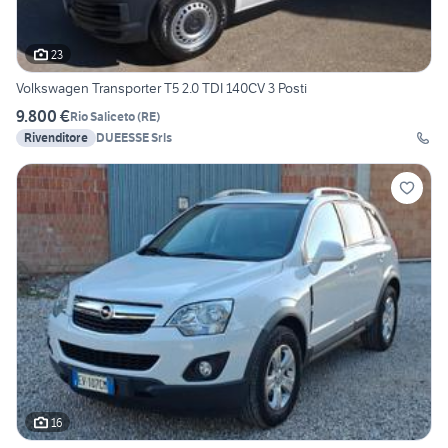
23
Volkswagen Transporter T5 2.0 TDI 140CV 3 Posti
9.800 €
Rio Saliceto
(
RE
)
Rivenditore
DUEESSE Srls
16