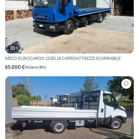
6
IVECO EUROCARGO 120EL18 CARROATTREZZI SCARRABILE
65.000 €
Moiano
(
BN
)