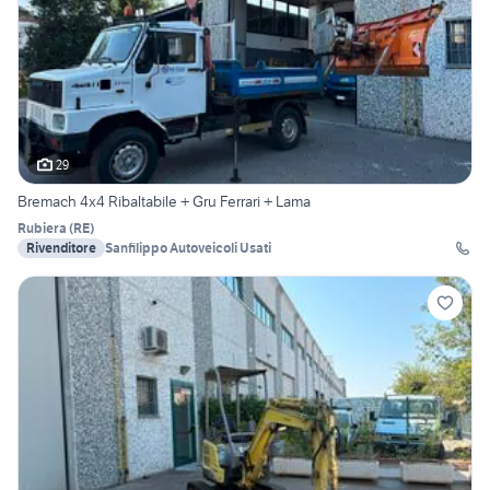
29
Bremach 4x4 Ribaltabile + Gru Ferrari + Lama
Rubiera
(
RE
)
Rivenditore
Sanfilippo Autoveicoli Usati