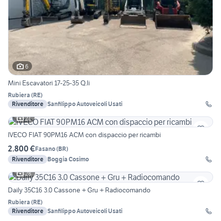
6
Mini Escavatori 17-25-35 Q.li
Rubiera
(
RE
)
Rivenditore
Sanfilippo Autoveicoli Usati
21
IVECO FIAT 90PM16 ACM con dispaccio per ricambi
2.800 €
Fasano
(
BR
)
Rivenditore
Boggia Cosimo
28
Daily 35C16 3.0 Cassone + Gru + Radiocomando
Rubiera
(
RE
)
Rivenditore
Sanfilippo Autoveicoli Usati