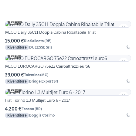
30
IVECO Daily 35C11 Doppia Cabina Ribaltabile Trilat
15.000 €
Rio Saliceto
(
RE
)
Rivenditore
DUEESSE Srls
15
IVECO EUROCARGO 75e22 Carroattrezzi euro6
39.000 €
Tolentino
(
MC
)
Rivenditore
Bridge Export Srl
28
Fiat Fiorino 1.3 Multijet Euro 6 - 2017
4.200 €
Fasano
(
BR
)
Rivenditore
Boggia Cosimo