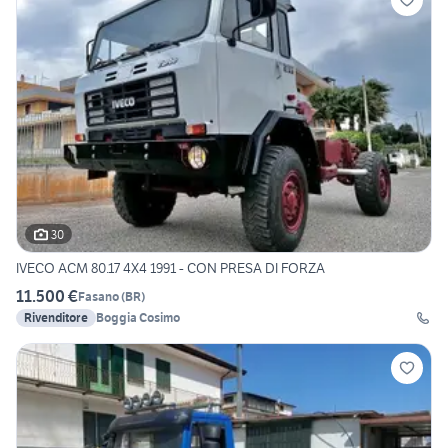
30
IVECO ACM 80.17 4X4 1991 - CON PRESA DI FORZA
11.500 €
Fasano
(
BR
)
Rivenditore
Boggia Cosimo