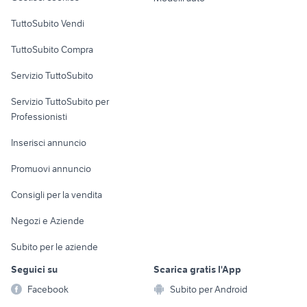
Case vacanza
furgoni usati genova
daily trasporto cavalli
TuttoSubito Vendi
Uffici e Locali
TuttoSubito Compra
commerciali
Servizio TuttoSubito
elettronica
per la casa e la
sports e hobby
Servizio TuttoSubito per
persona
Informatica
Animali
Professionisti
Arredamento e
Console e
Accessori per
Casalinghi
Inserisci annuncio
Videogiochi
animali
Elettrodomestici
Promuovi annuncio
Audio/Video
Musica e Film
Giardino e Fai da te
Consigli per la vendita
Fotografia
Libri e Riviste
Abbigliamento e
Negozi e Aziende
Telefonia
Strumenti Musicali
Accessori
Subito per le aziende
Sports
Tutto per i bambini
Seguici su
Scarica gratis l'App
Biciclette
Facebook
Subito per Android
Collezionismo