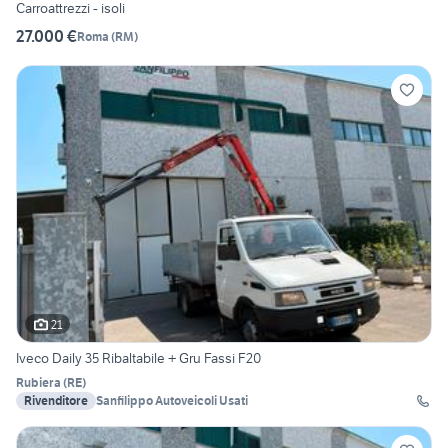
Carroattrezzi - isoli
27.000 €
Roma
(
RM
)
21
Iveco Daily 35 Ribaltabile + Gru Fassi F20
Rubiera
(
RE
)
Rivenditore
Sanfilippo Autoveicoli Usati