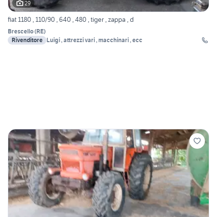
29
fiat 1180 , 110/90 , 640 , 480 , tiger , zappa , d
Brescello
(
RE
)
Rivenditore
Luigi , attrezzi vari , macchinari , ecc