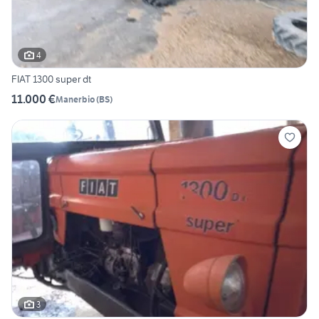
4
FIAT 1300 super dt
11.000 €
Manerbio
(
BS
)
3