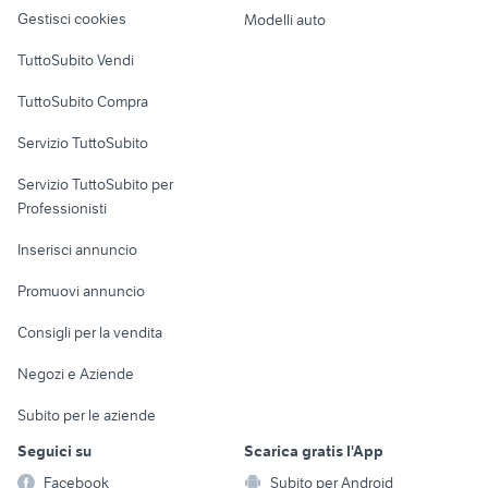
altro
Gestisci cookies
Modelli auto
fiat 70 c ricambi veicoli
veicoli commerciali Bacoli
Case vacanza
commerciali
TuttoSubito Vendi
Uffici e Locali
TuttoSubito Compra
commerciali
Servizio TuttoSubito
elettronica
per la casa e la
sports e hobby
Servizio TuttoSubito per
persona
Informatica
Animali
Professionisti
Arredamento e
Console e
Accessori per
Casalinghi
Inserisci annuncio
Videogiochi
animali
Elettrodomestici
Promuovi annuncio
Audio/Video
Musica e Film
Giardino e Fai da te
Consigli per la vendita
Fotografia
Libri e Riviste
Abbigliamento e
Negozi e Aziende
Telefonia
Strumenti Musicali
Accessori
Subito per le aziende
Sports
Tutto per i bambini
Seguici su
Scarica gratis l'App
Biciclette
Facebook
Subito per Android