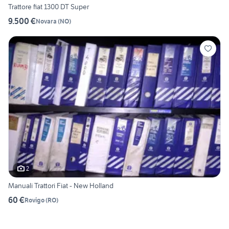
Trattore fiat 1300 DT Super
9.500 €
Novara
(
NO
)
2
Manuali Trattori Fiat - New Holland
60 €
Rovigo
(
RO
)