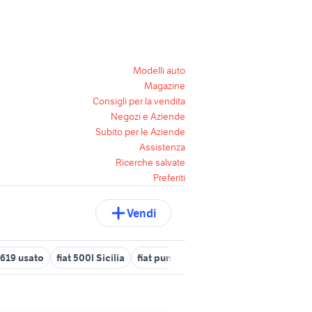
Modelli auto
Magazine
Consigli per la vendita
Negozi e Aziende
Subito per le Aziende
Assistenza
Ricerche salvate
Preferiti
Vendi
t 619 usato
fiat 500l Sicilia
fiat punto usata bologna
fiat allis f