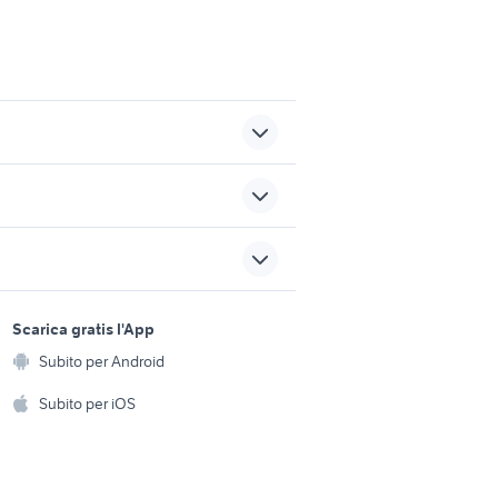
semirimorchi usati vasche
rimorchio
vendo gelateria ambulante
sports e hobby
a
Scarica gratis l'App
Animali
oni a
vendita locali e bar Pavia
Subito per Android
ento e
provincia
Accessori per animali
hi
Subito per iOS
affitto locali bar Agrigento
go
provincia
Musica e Film
omestici
Libri e Riviste
e Fai da te