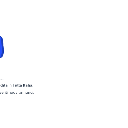
..
ndita
in
Tutta Italia
.
eriti nuovi annunci.