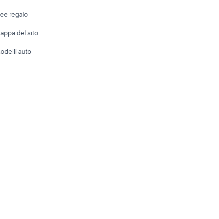
Telefonia
Abbigli
dee regalo
Accesso
e altro
appa del sito
Tutto per
odelli auto