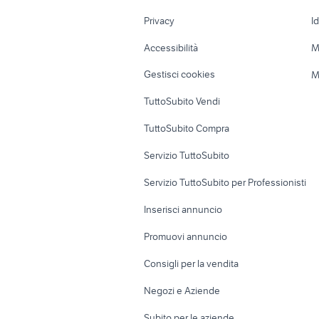
Nautica
Garage e box
Privacy
I
Caravan e Camper
Loft, mansarde 
Accessibilità
M
Veicoli commerciali
Case vacanza
Gestisci cookies
M
Uffici e Locali
TuttoSubito Vendi
commerciali
TuttoSubito Compra
Servizio TuttoSubito
Servizio TuttoSubito per Professionisti
Inserisci annuncio
Promuovi annuncio
Consigli per la vendita
Negozi e Aziende
Subito per le aziende