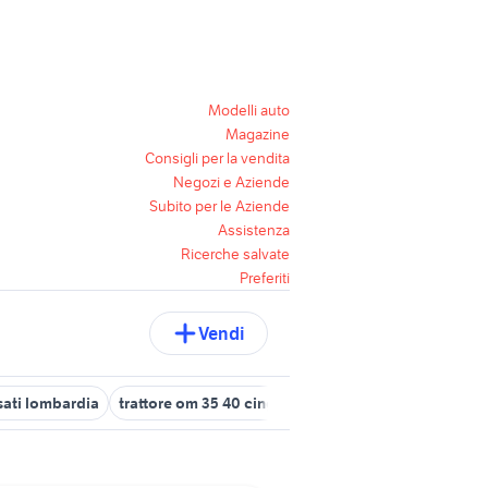
Modelli auto
Magazine
Consigli per la vendita
Negozi e Aziende
Subito per le Aziende
Assistenza
Ricerche salvate
Preferiti
Vendi
usati lombardia
trattore om 35 40 cingolato
om 50 motori
daily