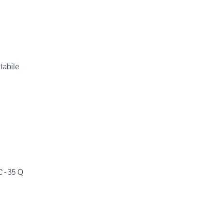
tabile
IVECO FIAT - OM 40 NC - 35 Q