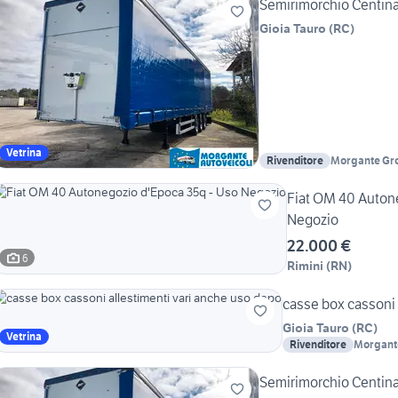
Semirimorchio Centinat
Gioia Tauro
(
RC
)
Vetrina
Rivenditore
Morgante Gro
Autoveicoli -
Fiat OM 40 Auton
Negozio
22.000 €
6
Rimini
(
RN
)
casse box cassoni 
Gioia Tauro
(
RC
)
Vetrina
Rivenditore
Morgante
Morgante
Semirimorchio Centinat