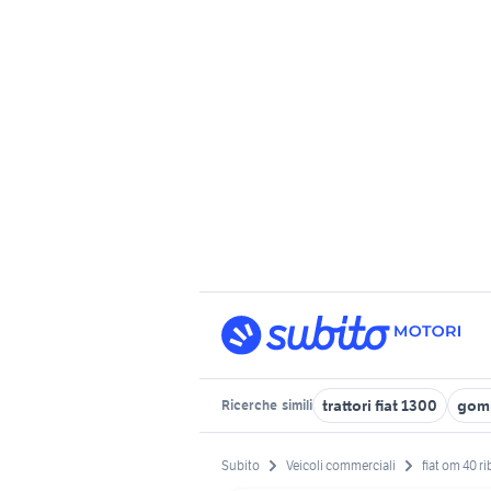
trattori fiat 1300
gom
Ricerche
simili
Subito
Veicoli commerciali
fiat om 40 ri