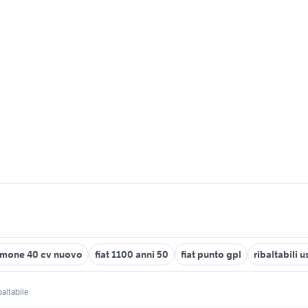
mone 40 cv nuovo
fiat 1100 anni 50
fiat punto gpl
ribaltabili 
baltabile