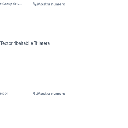
Mostra numero
 Group Srl -
 Autoveicoli - RENT
ector ribaltabile Trilatera
Mostra numero
icoli