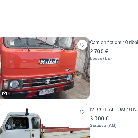
Camion fiat om 40 ribal
2.700 €
Lecce
(
LE
)
4
3.000 €
Sciacca
(
AG
)