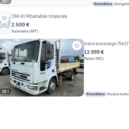
6
Rivenditore
Morgante
Morgante
OM 40 Ribaltabile trilaterale
2.500 €
Salandra
(
MT
)
Iveco eurocargo 75e17 T
13.999 €
Palmi
(
RC
)
4
Rivenditore
Musicò Autove