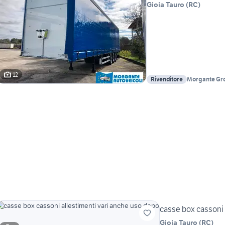
Gioia Tauro
(
RC
)
12
Rivenditore
Morgante Gro
Autoveicoli -
casse box cassoni 
Gioia Tauro
(
RC
)