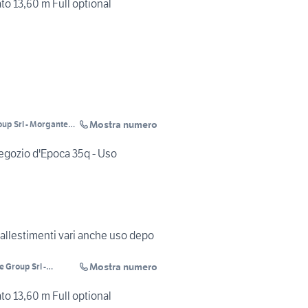
o 13,60 m Full optional
Mostra numero
up Srl - Morgante
 RENT
egozio d'Epoca 35q - Uso
allestimenti vari anche uso depo
Mostra numero
 Group Srl -
 Autoveicoli - RENT
o 13,60 m Full optional