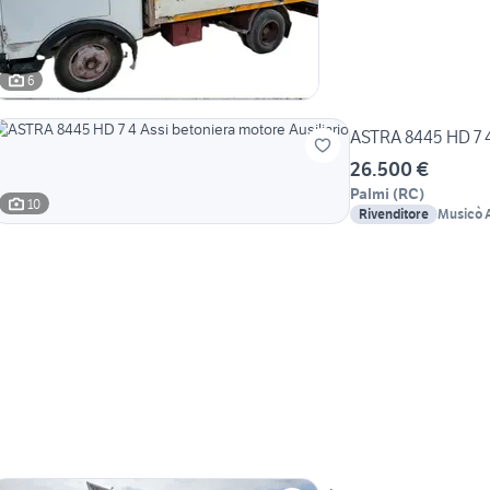
6
ASTRA 8445 HD 7 4
26.500 €
Palmi
(
RC
)
10
Rivenditore
Musicò A