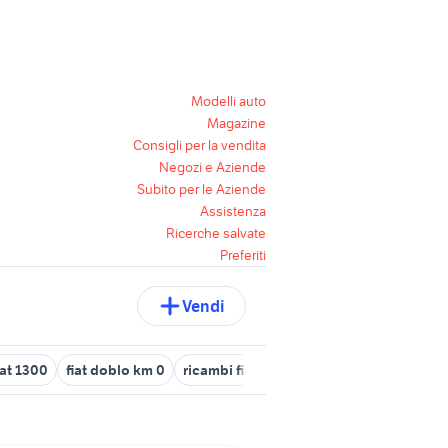
Modelli auto
Magazine
Consigli per la vendita
Negozi e Aziende
Subito per le Aziende
Assistenza
Ricerche salvate
Preferiti
Vendi
fiat 1300
fiat doblo km 0
ricambi fiat qubo
fiat 500 usata umbri