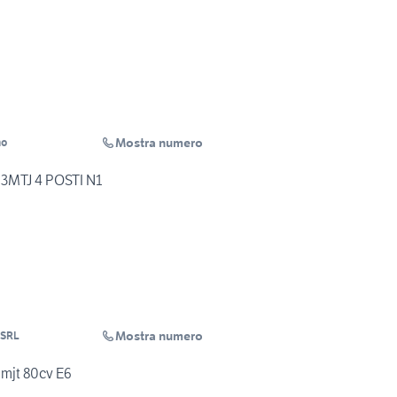
Mostra numero
mo
3MTJ 4 POSTI N1
Mostra numero
 SRL
 mjt 80cv E6