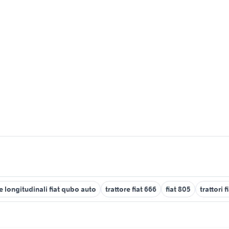
e longitudinali fiat qubo auto
trattore fiat 666
fiat 805
trattori 