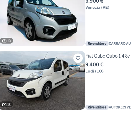
6.900 €
Venezia
(
VE
)
10
Rivenditore
CARRARO AU
Veicoli Comme
Fiat Qubo Qubo 1.4 8v
9.400 €
Lodi
(
LO
)
18
Rivenditore
AUTOKECI VE
COMMERCIA