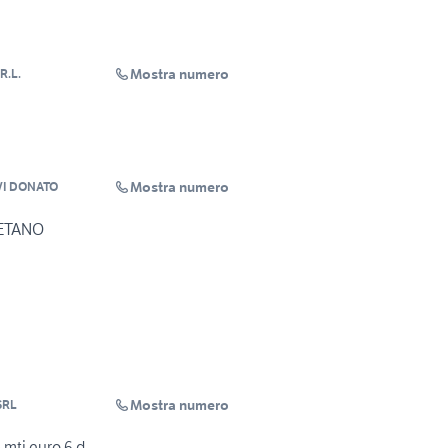
Mostra numero
R.L.
Mostra numero
VI DONATO
METANO
Mostra numero
SRL
3 mtj euro 6 d