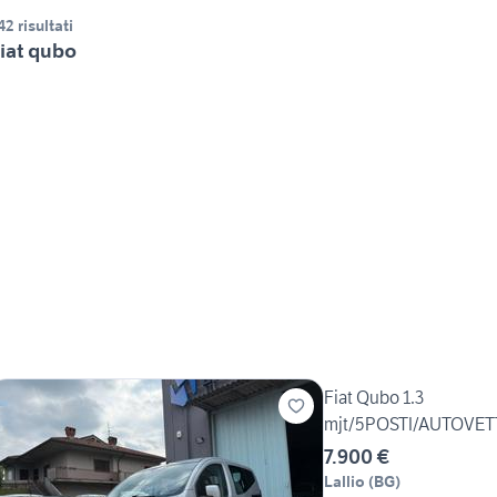
42 risultati
iat qubo
Fiat Qubo 1.3
mjt/5POSTI/AUTOVE
7.900 €
Lallio
(
BG
)