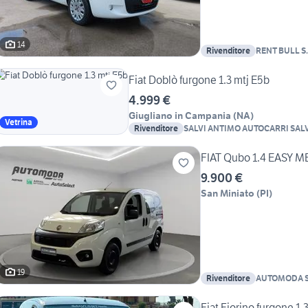
14
Rivenditore
RENT BULL S.
Fiat Doblò furgone 1.3 mtj E5b
4.999 €
Giugliano in Campania
(
NA
)
Vetrina
Rivenditore
SALVI ANTIMO AUTOCARRI SAL
FIAT Qubo 1.4 EASY 
9.900 €
San Miniato
(
PI
)
19
Rivenditore
AUTOMODA 
Fiat Fiorino furgone 1.