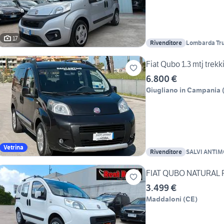
17
Rivenditore
Lombarda Tru
Fiat Qubo 1.3 mtj trekk
6.800 €
Giugliano in Campania
Vetrina
Rivenditore
SALVI ANTIM
DONATO
FIAT QUBO NATURAL P
3.499 €
Maddaloni
(
CE
)