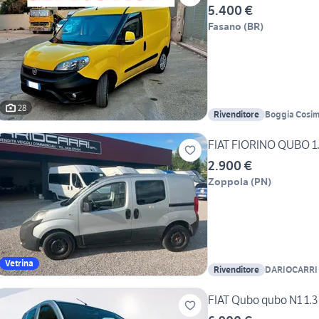
5.400 €
Fasano
(
BR
)
28
Rivenditore
Boggia Cosi
FIAT FIORINO QUBO 1.
2.900 €
Zoppola
(
PN
)
Vetrina
Rivenditore
DARIOCARRI
FIAT Qubo qubo N1 1.3