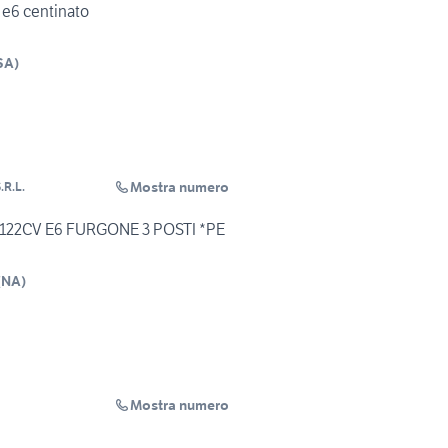
 e6 centinato
SA
)
Mostra numero
R.L.
I 122CV E6 FURGONE 3 POSTI *PE
(
NA
)
Mostra numero