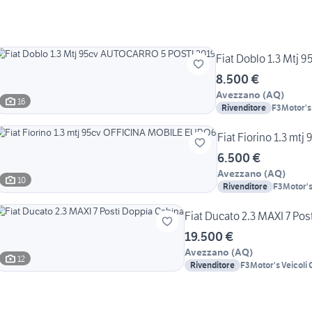
Fiat Doblo 1.3 Mtj
8.500 €
Avezzano
(
AQ
)
16
Rivenditore
F3Motor's 
Fiat Fiorino 1.3 m
6.500 €
Avezzano
(
AQ
)
10
Rivenditore
F3Motor's
Fiat Ducato 2.3 MAXI 7 Pos
19.500 €
Avezzano
(
AQ
)
12
Rivenditore
F3Motor's Veicoli