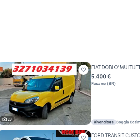
FIAT DOBLO' MULTIJE
5.400 €
Fasano
(
BR
)
28
Rivenditore
Boggia Cosi
FORD TRANSIT CUSTO