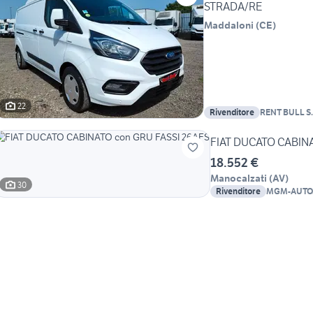
STRADA/RE
Maddaloni
(
CE
)
22
Rivenditore
RENT BULL S.
FIAT DUCATO CABINA
18.552 €
Manocalzati
(
AV
)
30
Rivenditore
MGM-AUTO