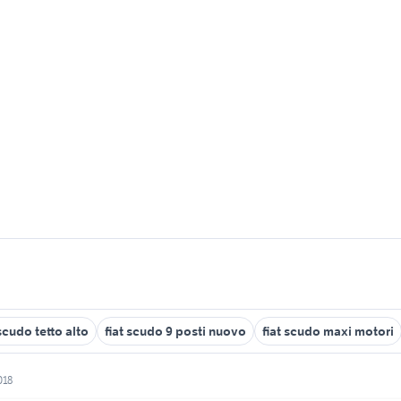
 scudo tetto alto
fiat scudo 9 posti nuovo
fiat scudo maxi motori
018