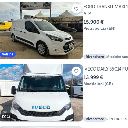
FORD TRANSIT MAXI 1
ATP
15.900 €
Pietraperzia
(
EN
)
Vetrina
Rivenditore
Miccichè Auto
IVECO DAILY 35C14 FU
13.999 €
Maddaloni
(
CE
)
13
Rivenditore
RENT BULL S.