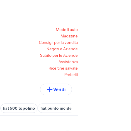
Modelli auto
Magazine
Consigli per la vendita
Negozi e Aziende
Subito per le Aziende
Assistenza
Ricerche salvate
Preferiti
Vendi
fiat 500 topolino
fiat punto incidentata
imac 2018
tiguan 20