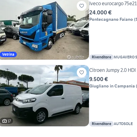
Iveco eurocargo 75e21
24.000 €
Pontecagnano Faiano
(
Vetrina
Rivenditore
MUGAVERO S.
Citroen Jumpy 2.0 HD
9.500 €
Giugliano in Campania
17
Rivenditore
AUTOSOLE