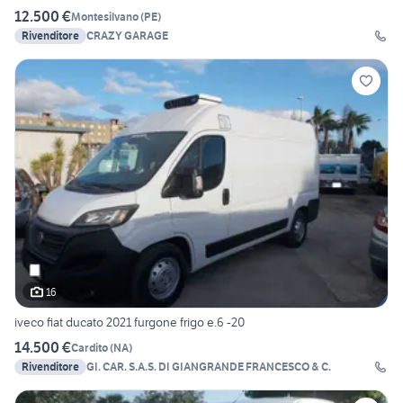
12.500 €
Montesilvano
(
PE
)
Rivenditore
CRAZY GARAGE
16
iveco fiat ducato 2021 furgone frigo e.6 -20
14.500 €
Cardito
(
NA
)
Rivenditore
GI. CAR. S.A.S. DI GIANGRANDE FRANCESCO & C.