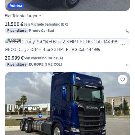
Vetrina
Fiat Talento furgone
11.500 €
San Michele Salentino
(
BR
)
Rivenditore
Pronto Car Sud
13
IVECO Daily 35C14H BTor 2.3 HPT PL-RG Cab. 144995
20.999 €
San Valentino Torio
(
SA
)
Rivenditore
EUROPEIN VEICOLI