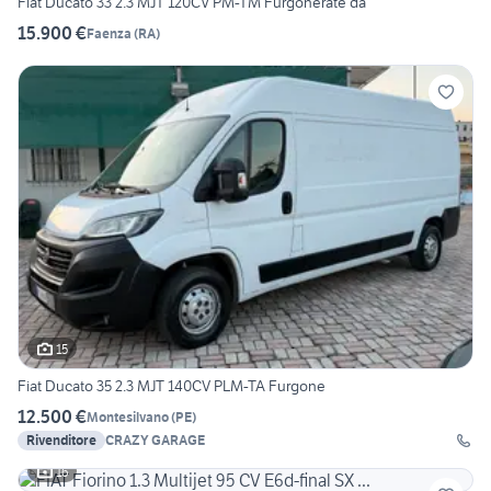
Fiat Ducato 33 2.3 MJT 120CV PM-TM Furgonerate da
15.900 €
Faenza
(
RA
)
15
Fiat Ducato 35 2.3 MJT 140CV PLM-TA Furgone
12.500 €
Montesilvano
(
PE
)
Rivenditore
CRAZY GARAGE
16