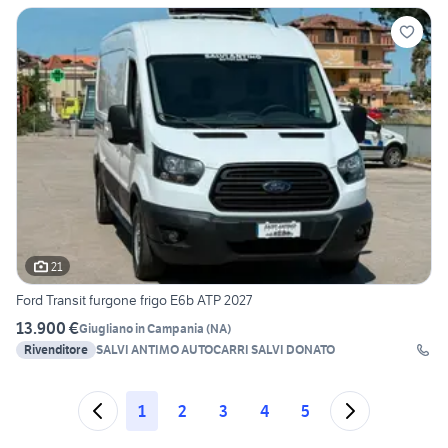
21
Ford Transit furgone frigo E6b ATP 2027
13.900 €
Giugliano in Campania
(
NA
)
Rivenditore
SALVI ANTIMO AUTOCARRI SALVI DONATO
1
2
3
4
5