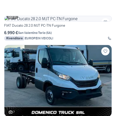
16
FIAT Ducato 28 2.0 MJT PC-TN Furgone
6.990 €
San Valentino Torio
(
SA
)
Rivenditore
EUROPEIN VEICOLI
7