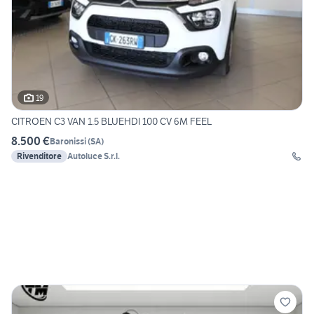
19
CITROEN C3 VAN 1.5 BLUEHDI 100 CV 6M FEEL
8.500 €
Baronissi
(
SA
)
Rivenditore
Autoluce S.r.l.