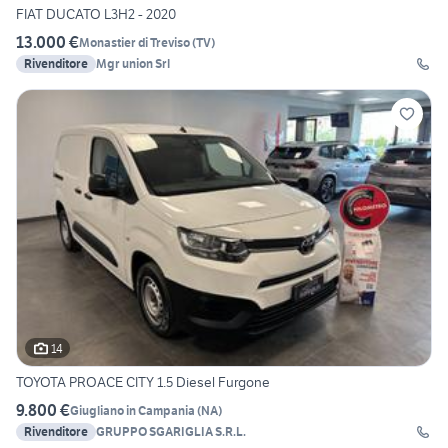
FIAT DUCATO L3H2 - 2020
13.000 €
Monastier di Treviso
(
TV
)
Rivenditore
Mgr union Srl
14
TOYOTA PROACE CITY 1.5 Diesel Furgone
9.800 €
Giugliano in Campania
(
NA
)
Rivenditore
GRUPPO SGARIGLIA S.R.L.