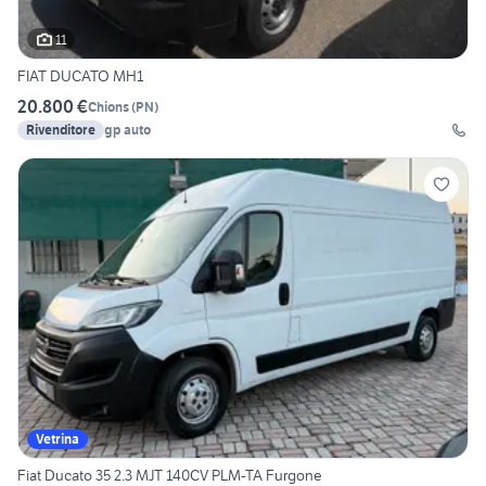
11
FIAT DUCATO MH1
20.800 €
Chions
(
PN
)
Rivenditore
gp auto
Vetrina
Fiat Ducato 35 2.3 MJT 140CV PLM-TA Furgone