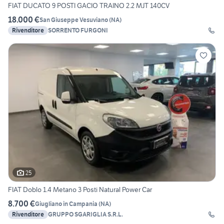
FIAT DUCATO 9 POSTI GACIO TRAINO 2.2 MJT 140CV
18.000 €
San Giuseppe Vesuviano
(
NA
)
Rivenditore
SORRENTO FURGONI
25
FIAT Doblo 1.4 Metano 3 Posti Natural Power Car
8.700 €
Giugliano in Campania
(
NA
)
Rivenditore
GRUPPO SGARIGLIA S.R.L.