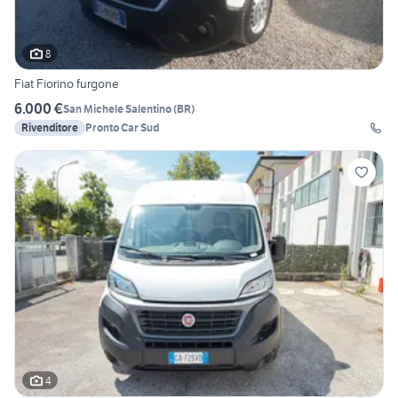
8
Fiat Fiorino furgone
6.000 €
San Michele Salentino
(
BR
)
Rivenditore
Pronto Car Sud
4