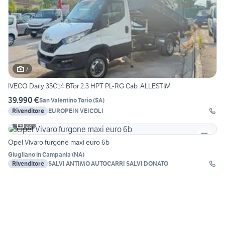
7
IVECO Daily 35C14 BTor 2.3 HPT PL-RG Cab. ALLESTIM
39.990 €
San Valentino Torio
(
SA
)
Rivenditore
EUROPEIN VEICOLI
22
Opel Vivaro furgone maxi euro 6b
Giugliano in Campania
(
NA
)
Rivenditore
SALVI ANTIMO AUTOCARRI SALVI DONATO