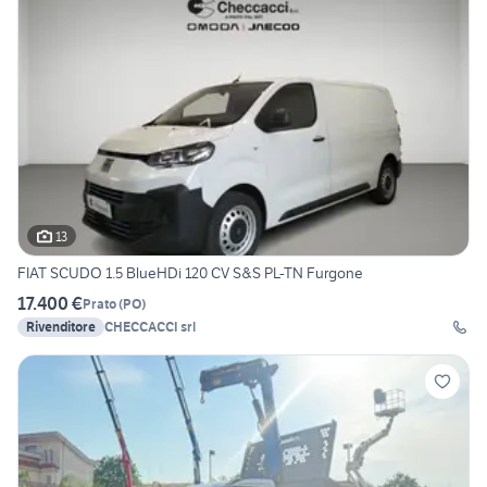
13
FIAT SCUDO 1.5 BlueHDi 120 CV S&S PL-TN Furgone
17.400 €
Prato
(
PO
)
Rivenditore
CHECCACCI srl