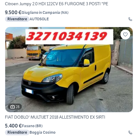
Citroen Jumpy 2.0 HDI 122CV E6 FURGONE 3 POSTI *PE
9.500 €
Giugliano in Campania
(
NA
)
Rivenditore
AUTOSOLE
28
FIAT DOBLO' MULTIJET 2018 ALLESTIMENTO EX SIRTI
5.400 €
Fasano
(
BR
)
Rivenditore
Boggia Cosimo