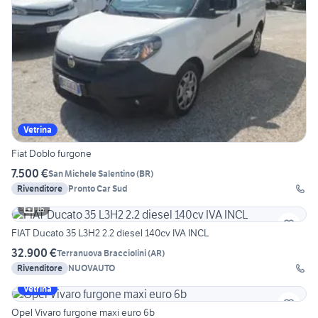
Vetrina
Fiat Doblo furgone
7.500 €
San Michele Salentino
(
BR
)
Rivenditore
Pronto Car Sud
16
FIAT Ducato 35 L3H2 2.2 diesel 140cv IVA INCL
32.900 €
Terranuova Bracciolini
(
AR
)
Rivenditore
NUOVAUTO
Vetrina
Opel Vivaro furgone maxi euro 6b