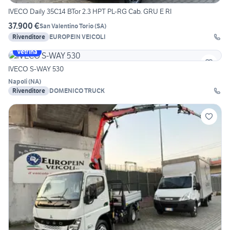
IVECO Daily 35C14 BTor 2.3 HPT PL-RG Cab. GRU E RI
37.900 €
San Valentino Torio
(
SA
)
Rivenditore
EUROPEIN VEICOLI
Vetrina
IVECO S-WAY 530
Napoli
(
NA
)
Rivenditore
DOMENICO TRUCK