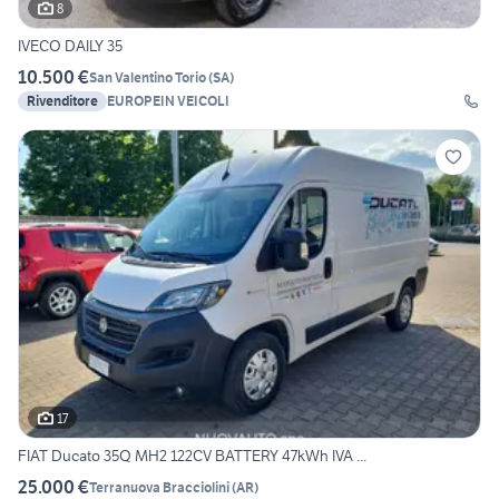
8
IVECO DAILY 35
10.500 €
San Valentino Torio
(
SA
)
Rivenditore
EUROPEIN VEICOLI
17
FIAT Ducato 35Q MH2 122CV BATTERY 47kWh IVA ...
25.000 €
Terranuova Bracciolini
(
AR
)