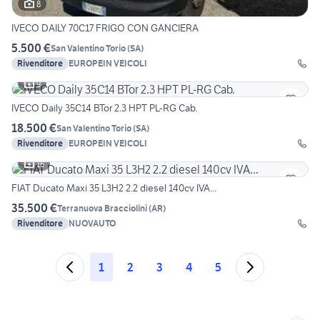
8
IVECO DAILY 70C17 FRIGO CON GANCIERA
5.500 €
San Valentino Torio
(
SA
)
Rivenditore
EUROPEIN VEICOLI
9
IVECO Daily 35C14 BTor 2.3 HPT PL-RG Cab.
18.500 €
San Valentino Torio
(
SA
)
Rivenditore
EUROPEIN VEICOLI
16
FIAT Ducato Maxi 35 L3H2 2.2 diesel 140cv IVA...
35.500 €
Terranuova Bracciolini
(
AR
)
Rivenditore
NUOVAUTO
1
2
3
4
5