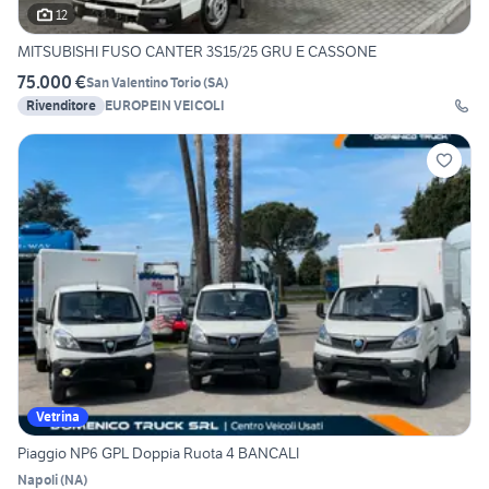
12
MITSUBISHI FUSO CANTER 3S15/25 GRU E CASSONE
75.000 €
San Valentino Torio
(
SA
)
Rivenditore
EUROPEIN VEICOLI
Vetrina
Piaggio NP6 GPL Doppia Ruota 4 BANCALI
Napoli
(
NA
)