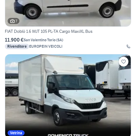
7
FIAT Doblò 1.6 MJT 105 PL-TA Cargo MaxiXL Bus
11.900 €
San Valentino Torio
(
SA
)
Rivenditore
EUROPEIN VEICOLI
Vetrina