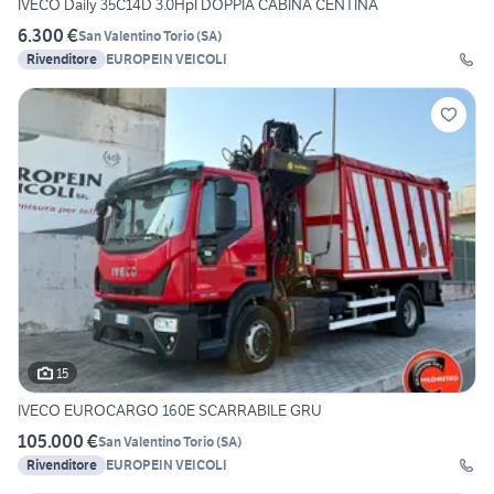
IVECO Daily 35C14D 3.0HpI DOPPIA CABINA CENTINA
6.300 €
San Valentino Torio
(
SA
)
Rivenditore
EUROPEIN VEICOLI
15
IVECO EUROCARGO 160E SCARRABILE GRU
105.000 €
San Valentino Torio
(
SA
)
Rivenditore
EUROPEIN VEICOLI