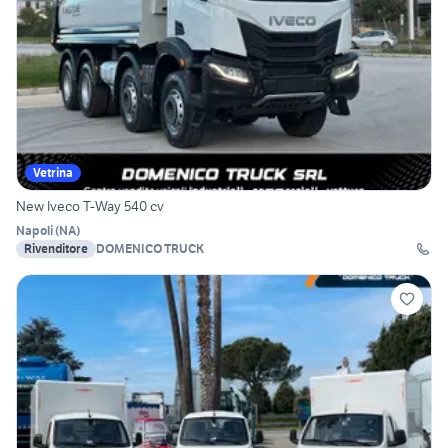
Vetrina
New Iveco T-Way 540 cv
Napoli
(
NA
)
Rivenditore
DOMENICO TRUCK