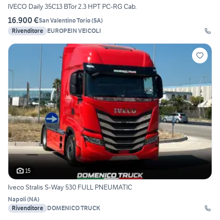
IVECO Daily 35C13 BTor 2.3 HPT PC-RG Cab.
16.900 €
San Valentino Torio
(
SA
)
Rivenditore
EUROPEIN VEICOLI
15
Iveco Stralis S-Way 530 FULL PNEUMATIC
Napoli
(
NA
)
Rivenditore
DOMENICO TRUCK