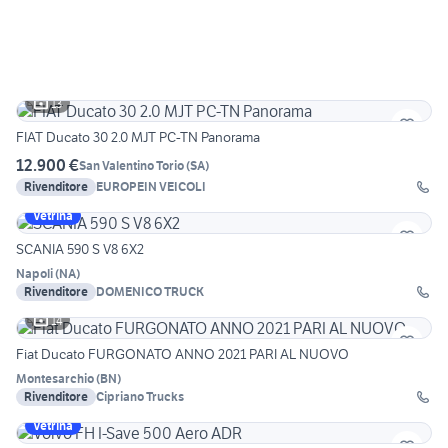
13
FIAT Ducato 30 2.0 MJT PC-TN Panorama
12.900 €
San Valentino Torio
(
SA
)
Rivenditore
EUROPEIN VEICOLI
Vetrina
SCANIA 590 S V8 6X2
Napoli
(
NA
)
Rivenditore
DOMENICO TRUCK
14
Fiat Ducato FURGONATO ANNO 2021 PARI AL NUOVO
Montesarchio
(
BN
)
Rivenditore
Cipriano Trucks
Vetrina