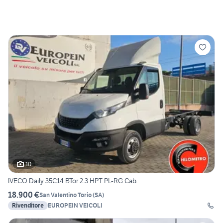
10
IVECO Daily 35C14 BTor 2.3 HPT PL-RG Cab.
18.900 €
San Valentino Torio
(
SA
)
Rivenditore
EUROPEIN VEICOLI