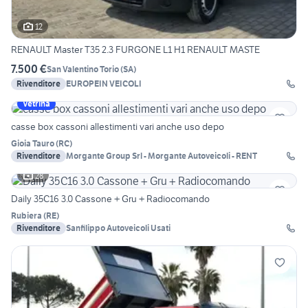
12
RENAULT Master T35 2.3 FURGONE L1 H1 RENAULT MASTE
7.500 €
San Valentino Torio
(
SA
)
Rivenditore
EUROPEIN VEICOLI
Vetrina
casse box cassoni allestimenti vari anche uso depo
Gioia Tauro
(
RC
)
Rivenditore
Morgante Group Srl - Morgante Autoveicoli - RENT
28
Daily 35C16 3.0 Cassone + Gru + Radiocomando
Rubiera
(
RE
)
Rivenditore
Sanfilippo Autoveicoli Usati