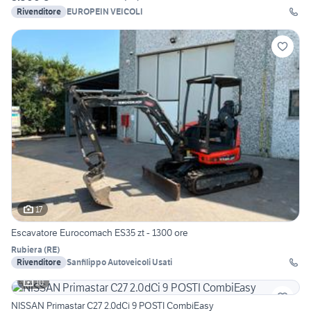
Rivenditore
EUROPEIN VEICOLI
17
Escavatore Eurocomach ES35 zt - 1300 ore
Rubiera
(
RE
)
Rivenditore
Sanfilippo Autoveicoli Usati
10
NISSAN Primastar C27 2.0dCi 9 POSTI CombiEasy