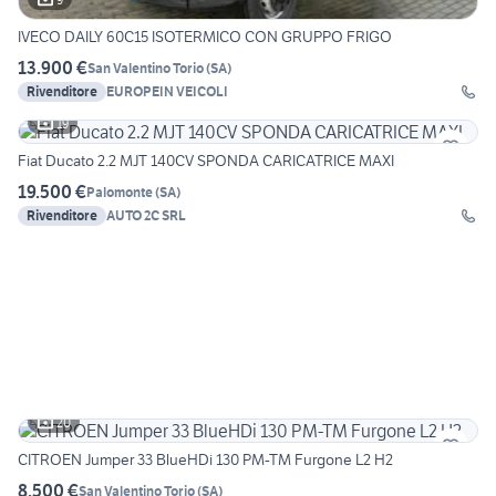
IVECO DAILY 60C15 ISOTERMICO CON GRUPPO FRIGO
13.900 €
San Valentino Torio
(
SA
)
Rivenditore
EUROPEIN VEICOLI
19
Fiat Ducato 2.2 MJT 140CV SPONDA CARICATRICE MAXI
19.500 €
Palomonte
(
SA
)
Rivenditore
AUTO 2C SRL
20
CITROEN Jumper 33 BlueHDi 130 PM-TM Furgone L2 H2
8.500 €
San Valentino Torio
(
SA
)