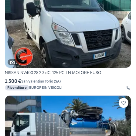
5
NISSAN NV400 28 2.3 dCi 125 PC-TN MOTORE FUSO
1.500 €
San Valentino Torio
(
SA
)
Rivenditore
EUROPEIN VEICOLI