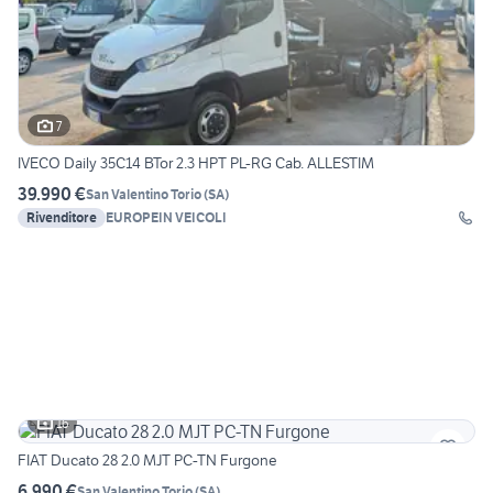
7
IVECO Daily 35C14 BTor 2.3 HPT PL-RG Cab. ALLESTIM
39.990 €
San Valentino Torio
(
SA
)
Rivenditore
EUROPEIN VEICOLI
16
FIAT Ducato 28 2.0 MJT PC-TN Furgone
6.990 €
San Valentino Torio
(
SA
)