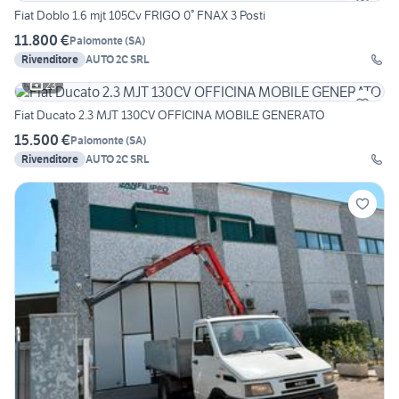
Fiat Doblo 1.6 mjt 105Cv FRIGO 0° FNAX 3 Posti
11.800 €
Palomonte
(
SA
)
Rivenditore
AUTO 2C SRL
23
Fiat Ducato 2.3 MJT 130CV OFFICINA MOBILE GENERATO
15.500 €
Palomonte
(
SA
)
Rivenditore
AUTO 2C SRL