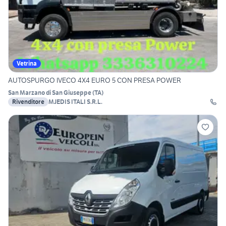
Vetrina
AUTOSPURGO IVECO 4X4 EURO 5 CON PRESA POWER
San Marzano di San Giuseppe
(
TA
)
Rivenditore
MJEDIS ITALI S.R.L.