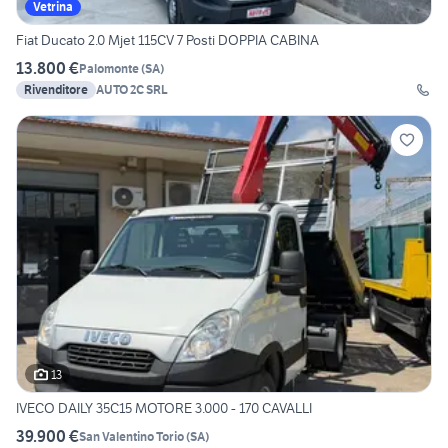
Vetrina
Fiat Ducato 2.0 Mjet 115CV 7 Posti DOPPIA CABINA
13.800 €
Palomonte
(
SA
)
Rivenditore
AUTO 2C SRL
13
IVECO DAILY 35C15 MOTORE 3.000 - 170 CAVALLI
39.900 €
San Valentino Torio
(
SA
)