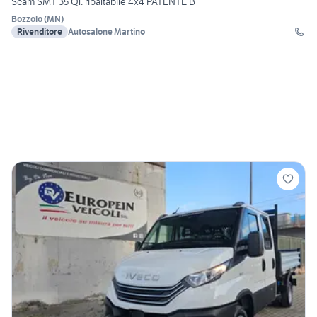
Scam SMT 35 Ql. ribaltabile 4x4 PATENTE B
Bozzolo
(
MN
)
Rivenditore
Autosalone Martino