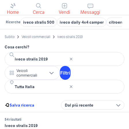
Home
Cerca
Vendi
Messaggi
iveco stralis 500
iveco daily 4x4 camper
citroen c3
Ricerche
Subito
Veicoli commerciali
iveco stralis 2019
Cosa cerchi?
Veicoli
Filtri
commerciali
Salva ricerca
Dal più recente
54 risultati
Iveco stralis 2019