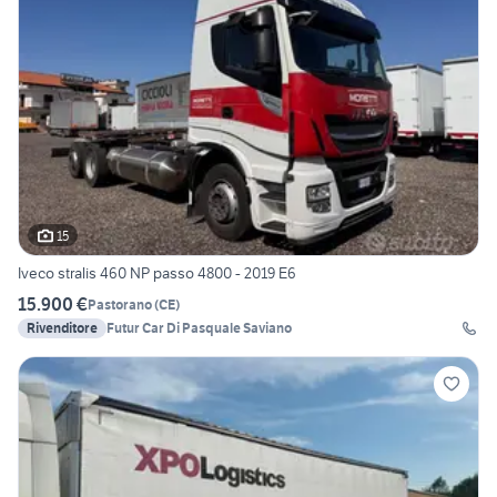
15
Iveco stralis 460 NP passo 4800 - 2019 E6
15.900 €
Pastorano
(
CE
)
Rivenditore
Futur Car Di Pasquale Saviano