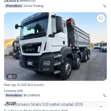
19.000 €
Venafro
(
IS
)
Rivenditore
Cerbo Trading
27
Man tgs 41.500 8x4 euro6c
Cremona
(
CR
)
Rivenditore
BILO ERGIS
2
5 unità Iveco Stralis 510 trattori stradali 2019