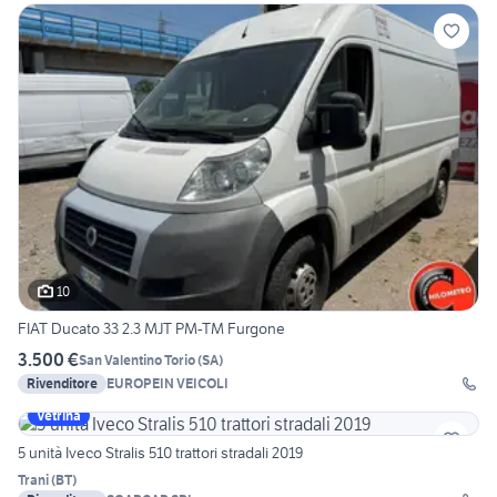
10
FIAT Ducato 33 2.3 MJT PM-TM Furgone
3.500 €
San Valentino Torio
(
SA
)
Rivenditore
EUROPEIN VEICOLI
Vetrina
5 unità Iveco Stralis 510 trattori stradali 2019
Trani
(
BT
)