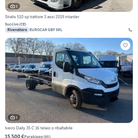
6
Stralis 510 xp trattore 3 assi 2019 intarder
Succivo
(
CE
)
Rivenditore
EUROCAR GBF SRL
5
Iveco Daily 35 C 16 telaio o ribaltabile
15.500 €
Parabiago
(
MI
)