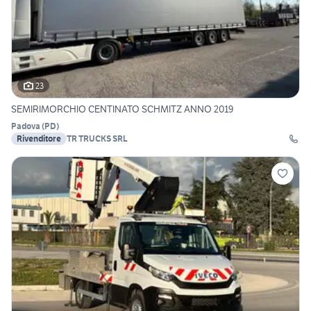
23
SEMIRIMORCHIO CENTINATO SCHMITZ ANNO 2019
Padova
(
PD
)
Rivenditore
TR TRUCKS SRL