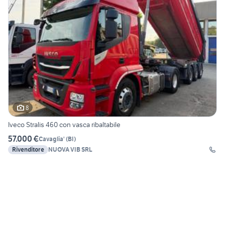
8
Iveco Stralis 460 con vasca ribaltabile
57.000 €
Cavaglia'
(
BI
)
Rivenditore
NUOVA VIB SRL