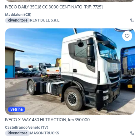
IVECO DAILY 35C18 CC 3000 CENTINATO [RIF: 7725]
Maddaloni
(
CE
)
Rivenditore
RENT BULL S.R.L.
Vetrina
IVECO X-WAY 480 HI-TRACTION, km 350.000
Castelfranco Veneto
(
TV
)
Rivenditore
MASON TRUCKS