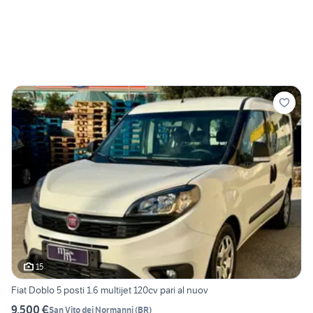
15
Fiat Doblo 5 posti 1.6 multijet 120cv pari al nuov
9.500 €
San Vito dei Normanni
(
BR
)