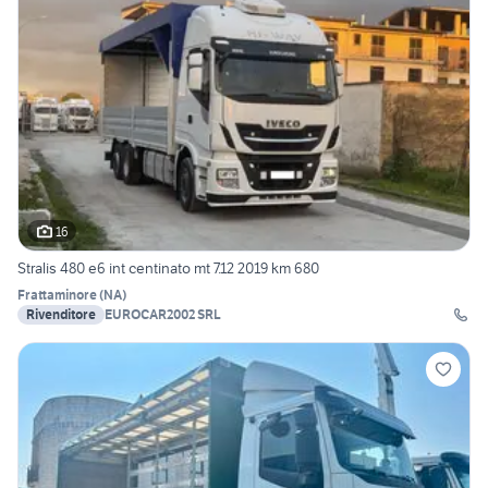
16
Stralis 480 e6 int centinato mt 7.12 2019 km 680
Frattaminore
(
NA
)
Rivenditore
EUROCAR2002 SRL