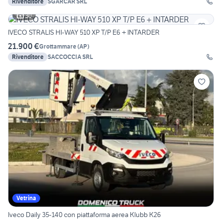
Rivenditore
SGARCAR SRL
30
IVECO STRALIS HI-WAY 510 XP T/P E6 + INTARDER
21.900 €
Grottammare
(
AP
)
Rivenditore
SACCOCCIA SRL
Vetrina
Iveco Daily 35-140 con piattaforma aerea Klubb K26