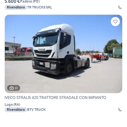
5.600 €
Padova
(
PD
)
Rivenditore
TR TRUCKS SRL
10
IVECO STRALIS 420 TRATTORE STRADALE CON IMPIANTO
Lugo
(
RA
)
Rivenditore
BTV TRUCK