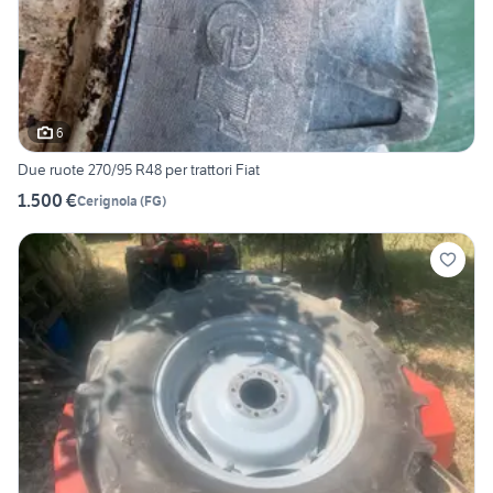
6
Due ruote 270/95 R48 per trattori Fiat
1.500 €
Cerignola
(
FG
)