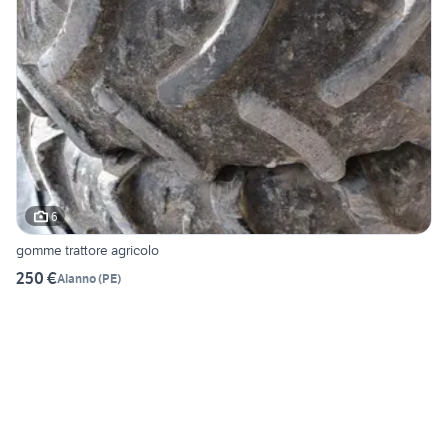
6
gomme trattore agricolo
250 €
Alanno
(
PE
)