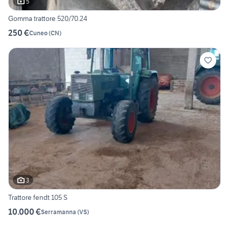
5
Gomma trattore 520/70.24
250 €
Cuneo
(
CN
)
3
Trattore fendt 105 S
10.000 €
Serramanna
(
VS
)