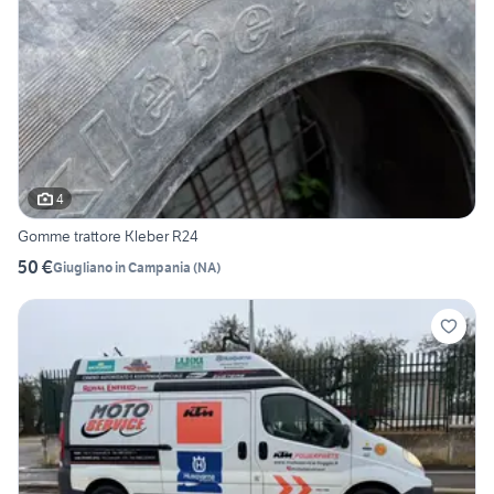
4
Gomme trattore Kleber R24
50 €
Giugliano in Campania
(
NA
)