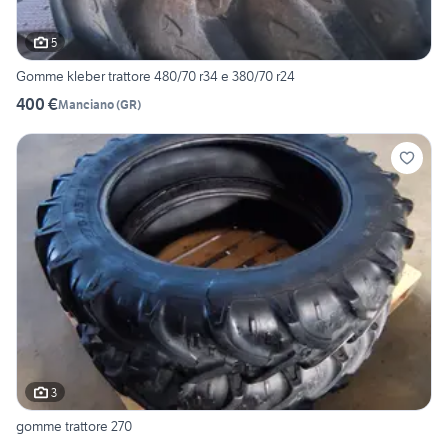
5
Gomme kleber trattore 480/70 r34 e 380/70 r24
400 €
Manciano
(
GR
)
3
gomme trattore 270