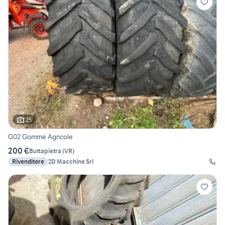
25
G02 Gomme Agricole
200 €
Buttapietra
(
VR
)
Rivenditore
2D Macchine Srl