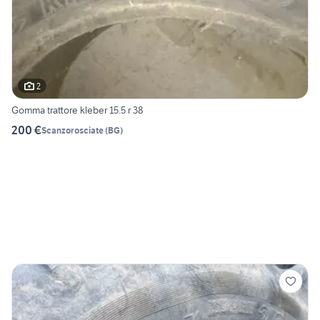
2
Gomma trattore kleber 15.5 r 38
200 €
Scanzorosciate
(
BG
)