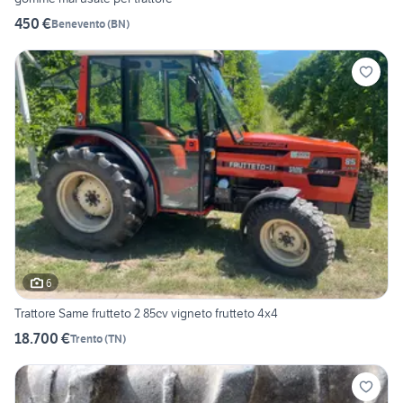
450 €
Benevento
(
BN
)
6
Trattore Same frutteto 2 85cv vigneto frutteto 4x4
18.700 €
Trento
(
TN
)