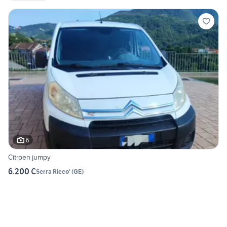
6
Citroen jumpy
6.200 €
Serra Ricco'
(
GE
)