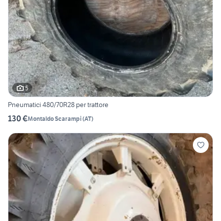
5
Pneumatici 480/70R28 per trattore
130 €
Montaldo Scarampi
(
AT
)