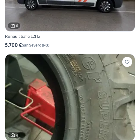
6
Renault trafic L2H2
5.700 €
San Severo
(
FG
)
4