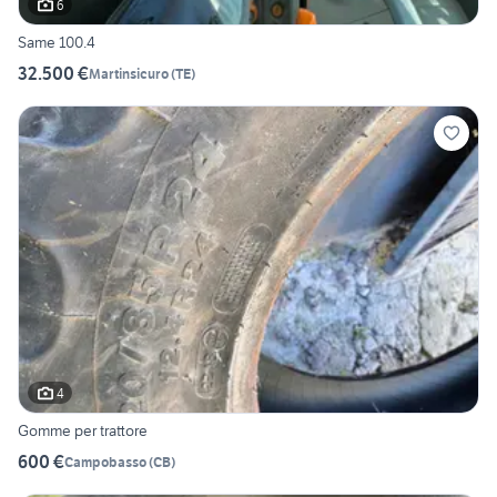
6
Same 100.4
32.500 €
Martinsicuro
(
TE
)
4
Gomme per trattore
600 €
Campobasso
(
CB
)