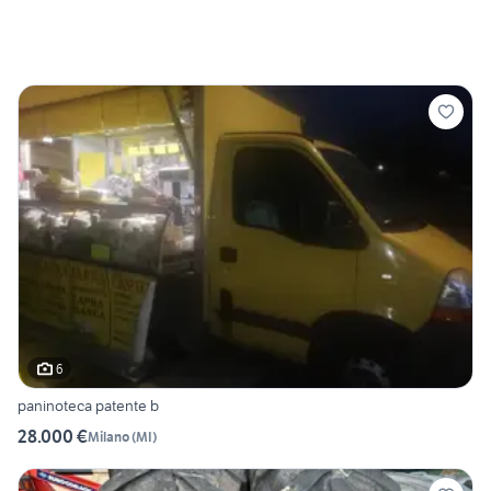
6
paninoteca patente b
28.000 €
Milano
(
MI
)