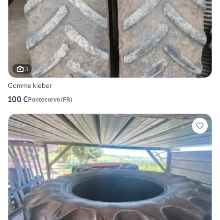
3
Gomme kleber
100 €
Pontecorvo
(
FR
)