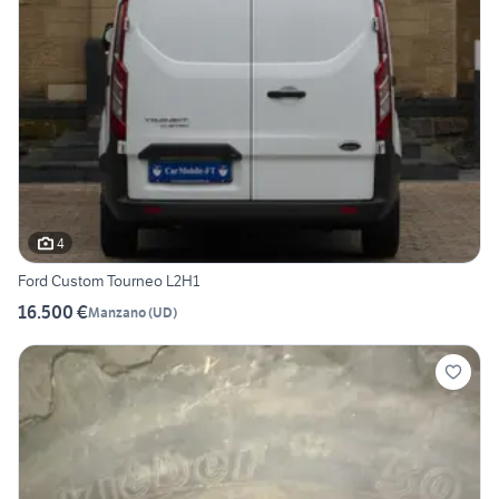
4
Ford Custom Tourneo L2H1
16.500 €
Manzano
(
UD
)