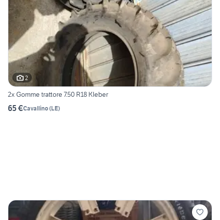
2
2x Gomme trattore 7.50 R18 Kleber
65 €
Cavallino
(
LE
)