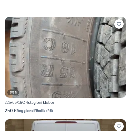
5
225/65/16C 4stagioni kleber
250 €
Reggio nell'Emilia
(
RE
)