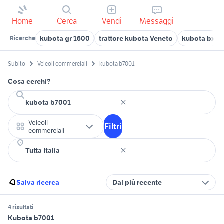
Home
Cerca
Vendi
Messaggi
kubota gr 1600
trattore kubota Veneto
kubota bx
Ricerche
Subito
Veicoli commerciali
kubota b7001
Cosa cerchi?
Veicoli
Filtri
commerciali
Salva ricerca
Dal più recente
4 risultati
Kubota b7001