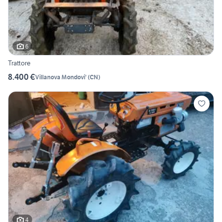
6
Trattore
8.400 €
Villanova Mondovi'
(
CN
)
4