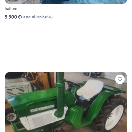
trattore
5.500 €
Castel di Casio
(
BO
)