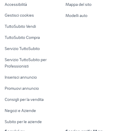
Accessibilità
Mappa del sito
auto usate reggio emilia
auto grandinate
Loft, mansarde e
Veicoli commerciali
altro
Gestisci cookies
Modelli auto
Case vacanza
TuttoSubito Vendi
Uffici e Locali
TuttoSubito Compra
commerciali
Servizio TuttoSubito
elettronica
per la casa e la
sports e hobby
Servizio TuttoSubito per
persona
Informatica
Animali
Professionisti
Arredamento e
Console e
Accessori per
Casalinghi
Inserisci annuncio
Videogiochi
animali
Elettrodomestici
Promuovi annuncio
Audio/Video
Musica e Film
Giardino e Fai da te
Consigli per la vendita
Fotografia
Libri e Riviste
Abbigliamento e
Negozi e Aziende
Telefonia
Strumenti Musicali
Accessori
Subito per le aziende
Sports
Tutto per i bambini