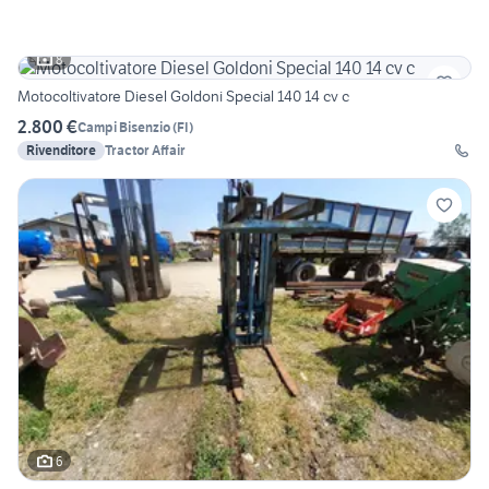
8
Motocoltivatore Diesel Goldoni Special 140 14 cv c
2.800 €
Campi Bisenzio
(
FI
)
Rivenditore
Tractor Affair
6