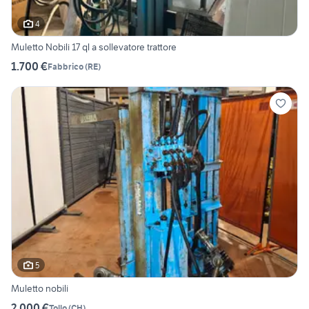
4
Muletto Nobili 17 ql a sollevatore trattore
1.700 €
Fabbrico
(
RE
)
5
Muletto nobili
2.000 €
Tollo
(
CH
)