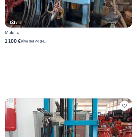
2
Muletto
1.100 €
Riva del Po
(
FE
)