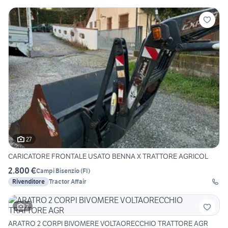
27
CARICATORE FRONTALE USATO BENNA X TRATTORE AGRICOL
2.800 €
Campi Bisenzio
(
FI
)
Rivenditore
Tractor Affair
7
ARATRO 2 CORPI BIVOMERE VOLTAORECCHIO TRATTORE AGR