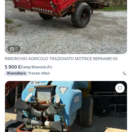
17
RIMORCHIO AGRICOLO TRAZIONATO MOTRICE BERNABEI 50
5.900 €
Campi Bisenzio
(
FI
)
Rivenditore
Tractor Affair