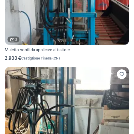
3
Muletto nobili da applicare al trattore
2.900 €
Castiglione Tinella
(
CN
)