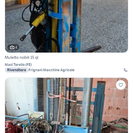
4
Muletto nobili 15 ql
Masi Torello
(
FE
)
Rivenditore
Frignani Macchine Agricole