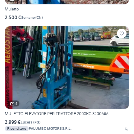
Muletto
2.500 €
Somano
(
CN
)
4
MULETTO ELEVATORE PER TRATTORE 2000KG 3200MM
2.999 €
Lucera
(
FG
)
Rivenditore
PALUMBO MOTORS S.R.L.