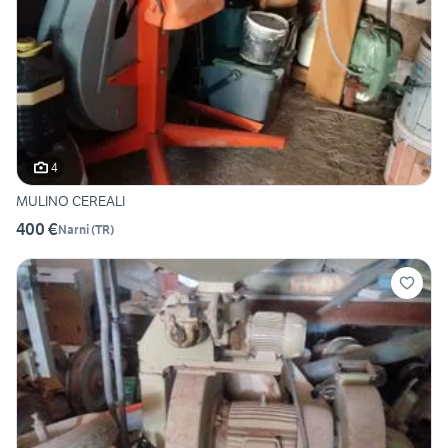
4
MULINO CEREALI
400 €
Narni
(
TR
)