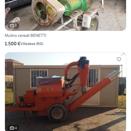
3
Mulino cereali BENETTI
1.500 €
Villadose
(
RO
)
4