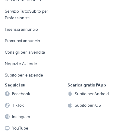
elettronica
per la casa e la
sports e hobby
Servizio TuttoSubito per
persona
Informatica
Animali
Professionisti
Arredamento e
Console e
Accessori per
Casalinghi
Inserisci annuncio
Videogiochi
animali
Elettrodomestici
Promuovi annuncio
Audio/Video
Musica e Film
Giardino e Fai da te
Consigli per la vendita
Fotografia
Libri e Riviste
Abbigliamento e
Negozi e Aziende
Telefonia
Strumenti Musicali
Accessori
Subito per le aziende
Sports
Tutto per i bambini
Seguici su
Scarica gratis l'App
Biciclette
Facebook
Subito per Android
Collezionismo
TikTok
Subito per iOS
Instagram
YouTube