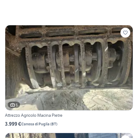
6
Attrezzo Agricolo Macina Pietre
3.999 €
Canosa di Puglia
(
BT
)