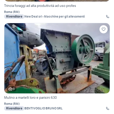
Trincia foraggi ad alta produttività ad uso profes
Roma
(
RM
)
Rivenditore
New Deal srl - Macchine per gli allevamenti
9
Mulino a martelli loro e parisini 630
Roma
(
RM
)
Rivenditore
BENTIVOGLIO BRUNO SRL