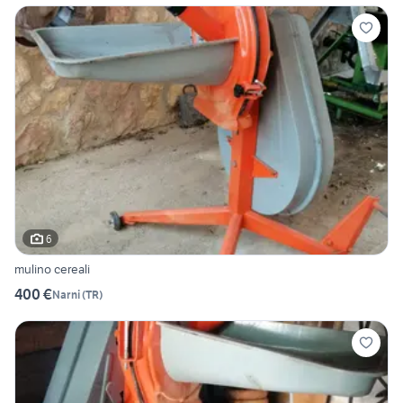
6
mulino cereali
400 €
Narni
(
TR
)