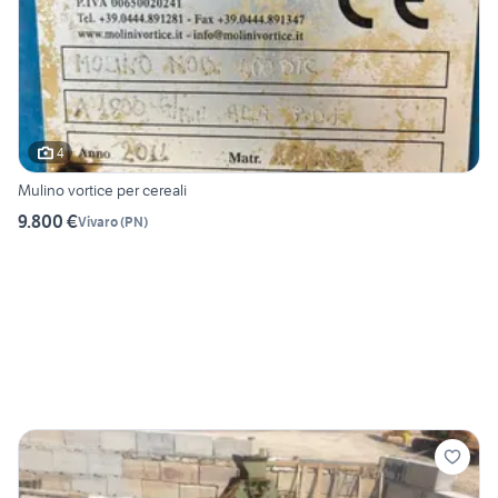
4
Mulino vortice per cereali
9.800 €
Vivaro
(
PN
)