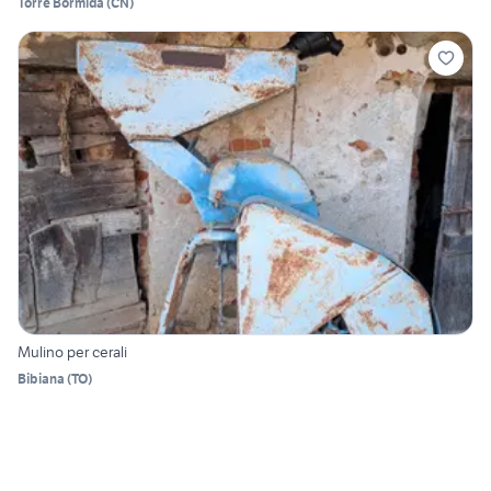
Torre Bormida
(
CN
)
Mulino per cerali
Bibiana
(
TO
)