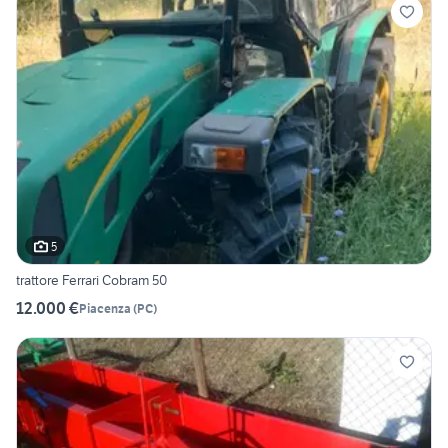
5
trattore Ferrari Cobram 50
12.000 €
Piacenza
(
PC
)