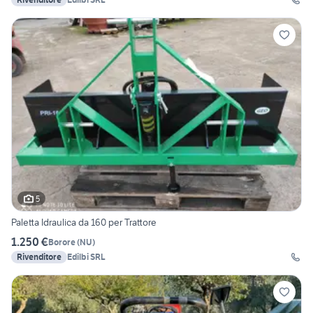
5
Paletta Idraulica da 160 per Trattore
1.250 €
Borore
(
NU
)
Rivenditore
Edilbi SRL