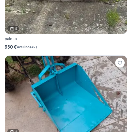
4
paletta
950 €
Avellino
(
AV
)
4