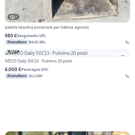
7
paletta idraulica posteriore per trattore agricolo
980 €
Sanguinetto
(
VR
)
Rivenditore
BA.GI.SRL
9
IVECO Daily 50C13 - Pulmino 20 posti
6.000 €
Peveragno
(
CN
)
Rivenditore
ALLIAM