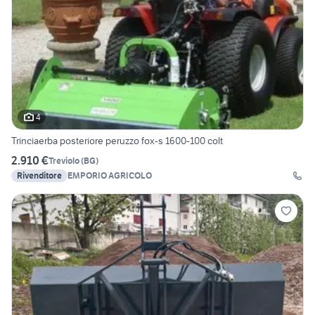
4
Trinciaerba posteriore peruzzo fox-s 1600-100 colt
2.910 €
Treviolo
(
BG
)
Rivenditore
EMPORIO AGRICOLO