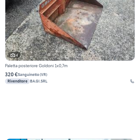
4
Paletta posteriore Goldoni 1x0,7m
320 €
Sanguinetto
(
VR
)
Rivenditore
BA.GI.SRL