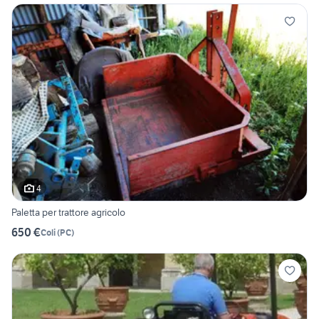
4
Paletta per trattore agricolo
650 €
Coli
(
PC
)