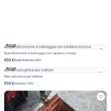
6
Spandiconcime a tramoggia con cardano incluso
450 €
Badia Polesine
(
RO
)
5
Pala caricatrice per trattore
550 €
Mondovi'
(
CN
)