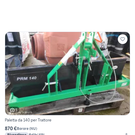
5
Paletta da 140 per Trattore
870 €
Borore
(
NU
)
Rivenditore
Edilbi SRL