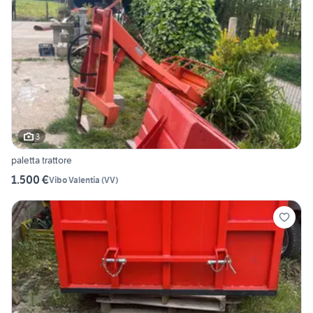
3
paletta trattore
1.500 €
Vibo Valentia
(
VV
)