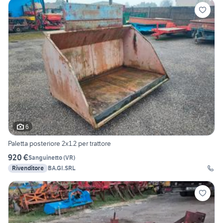
6
Paletta posteriore 2x1.2 per trattore
920 €
Sanguinetto
(
VR
)
Rivenditore
BA.GI.SRL