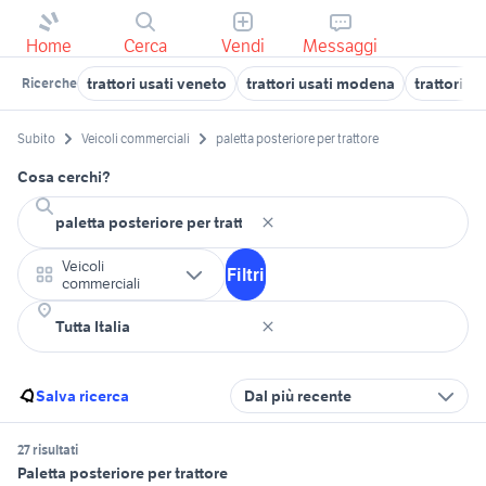
Home
Cerca
Vendi
Messaggi
trattori usati veneto
trattori usati modena
trattori f
Ricerche
Subito
Veicoli commerciali
paletta posteriore per trattore
Cosa cerchi?
Veicoli
Filtri
commerciali
Salva ricerca
Dal più recente
27 risultati
Paletta posteriore per trattore