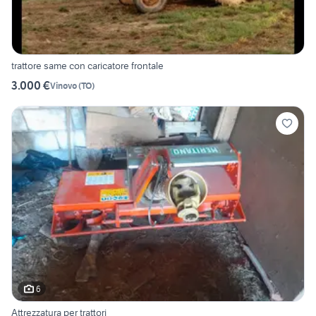
trattore same con caricatore frontale
3.000 €
Vinovo
(
TO
)
6
Attrezzatura per trattori