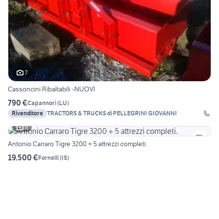
7
Cassoncini Ribaltabili -NUOVI
790 €
Capannori
(
LU
)
Rivenditore
TRACTORS & TRUCKS di PELLEGRINI GIOVANNI
6
Antonio Carraro Tigre 3200 + 5 attrezzi completi.
19.500 €
Fornelli
(
IS
)