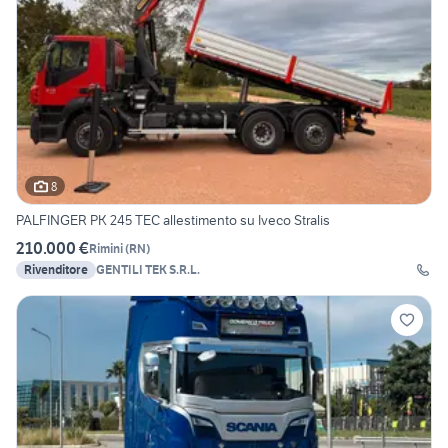
8
PALFINGER PK 245 TEC allestimento su Iveco Stralis
210.000 €
Rimini
(
RN
)
Rivenditore
GENTILI TEK S.R.L.