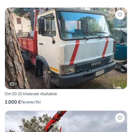
6
Om 50-10 trilaterale ribaltabile
3.000 €
Taranto
(
TA
)