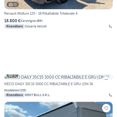
20
Renault Midlum 120 - 18 Ribaltabile Trilaterale 4.
18.800 €
Carovigno
(
BR
)
Rivenditore
Cesaria Veicoli
12
IVECO DAILY 35C15 3000 CC RIBALTABILE E GRU (DN 36
Maddaloni
(
CE
)
Rivenditore
RENT BULL S.R.L.