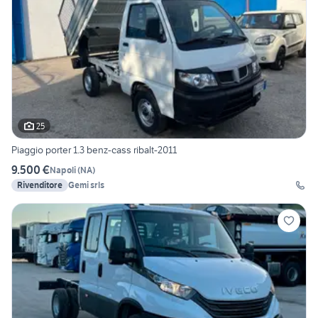
25
Piaggio porter 1.3 benz-cass ribalt-2011
9.500 €
Napoli
(
NA
)
Rivenditore
Gemi srls