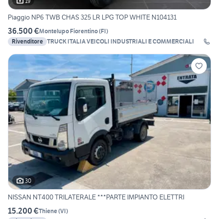
19
Piaggio NP6 TWB CHAS 325 LR LPG TOP WHITE N104131
36.500 €
Montelupo Fiorentino
(
FI
)
Rivenditore
TRUCK ITALIA VEICOLI INDUSTRIALI E COMMERCIALI
30
NISSAN NT400 TRILATERALE ***PARTE IMPIANTO ELETTRI
15.200 €
Thiene
(
VI
)