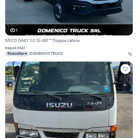
9
IVECO DAILY 3.0 35-180 **Doppia cabina
Napoli
(
NA
)
Rivenditore
DOMENICO TRUCK