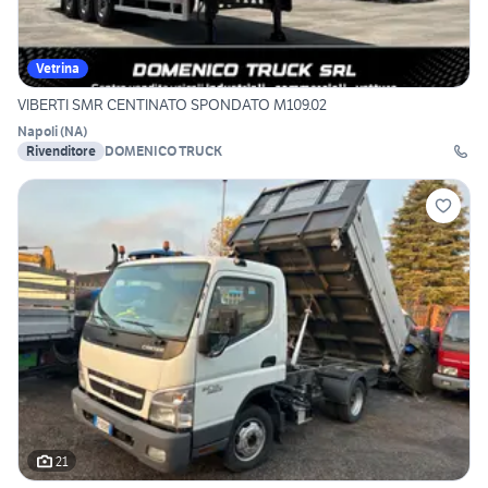
Vetrina
VIBERTI SMR CENTINATO SPONDATO M109.02
Napoli
(
NA
)
Rivenditore
DOMENICO TRUCK
21