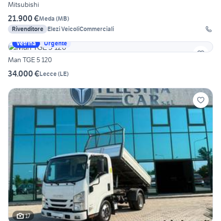
Mitsubishi
21.900 €
Meda
(
MB
)
Rivenditore
Elezi VeicoliCommerciali
Vetrina
Urgente
Man TGE 5 120
34.000 €
Lecce
(
LE
)
17