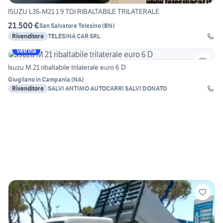
ISUZU L35-M21 1.9 TDI RIBALTABILE TRILATERALE
21.500 €
San Salvatore Telesino
(
BN
)
Rivenditore
TELESINA CAR SRL
Vetrina
Isuzu M 21 ribaltabile trilaterale euro 6 D
Giugliano in Campania
(
NA
)
Rivenditore
SALVI ANTIMO AUTOCARRI SALVI DONATO