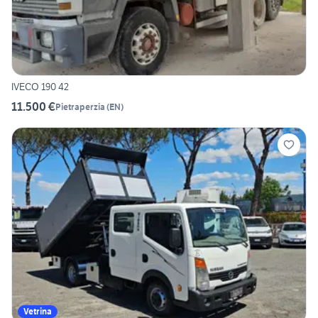
IVECO 190 42
11.500 €
Pietraperzia
(
EN
)
Vetrina