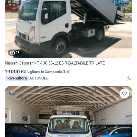
26
Nissan Cabstar NT 400 35-12 E5 RIBALTABILE TRILATE
19.000 €
Giugliano in Campania
(
NA
)
Rivenditore
AUTOSOLE