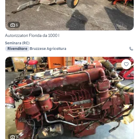
6
Autorizzatori Florida da 1000 l
Seminara
(
RC
)
Rivenditore
Bruzzese Agricoltura
3