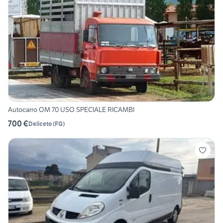
Autocarro OM 70 USO SPECIALE RICAMBI
700 €
Deliceto
(
FG
)