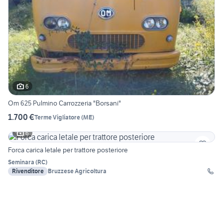
6
Om 625 Pulmino Carrozzeria "Borsani"
1.700 €
Terme Vigliatore
(
ME
)
6
Forca carica letale per trattore posteriore
Seminara
(
RC
)
Rivenditore
Bruzzese Agricoltura