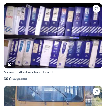
2
Manuali Trattori Fiat - New Holland
60 €
Rovigo
(
RO
)