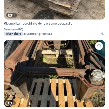
18
Ricambi Lamborghini c 754 L e Same Leopard c
Seminara
(
RC
)
Rivenditore
Bruzzese Agricoltura
5