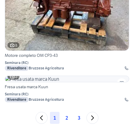
8
Motore completo OM CP3-43
Seminara
(
RC
)
Rivenditore
Bruzzese Agricoltura
2
Fresa usata marca Kuun
Seminara
(
RC
)
Rivenditore
Bruzzese Agricoltura
1
2
3