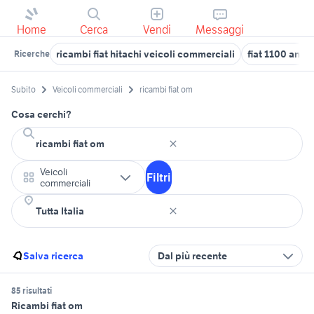
Home
Cerca
Vendi
Messaggi
ricambi fiat hitachi veicoli commerciali
fiat 1100 anni 
Ricerche
Subito
Veicoli commerciali
ricambi fiat om
Cosa cerchi?
Veicoli
Filtri
commerciali
Salva ricerca
Dal più recente
85 risultati
Ricambi fiat om