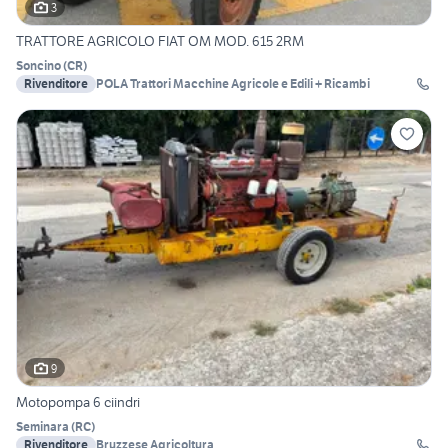
3
TRATTORE AGRICOLO FIAT OM MOD. 615 2RM
Soncino
(
CR
)
Rivenditore
POLA Trattori Macchine Agricole e Edili + Ricambi
9
Motopompa 6 ciindri
Seminara
(
RC
)
Rivenditore
Bruzzese Agricoltura