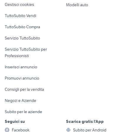
altro
Gestisci cookies
Modelli auto
Case vacanza
TuttoSubito Vendi
Uffici e Locali
TuttoSubito Compra
commerciali
Servizio TuttoSubito
elettronica
per la casa e la
sports e hobby
Servizio TuttoSubito per
persona
Informatica
Animali
Professionisti
Arredamento e
Console e
Accessori per
Casalinghi
Inserisci annuncio
Videogiochi
animali
Elettrodomestici
Promuovi annuncio
Audio/Video
Musica e Film
Giardino e Fai da te
Consigli per la vendita
Fotografia
Libri e Riviste
Abbigliamento e
Negozi e Aziende
Telefonia
Strumenti Musicali
Accessori
Subito per le aziende
Sports
Tutto per i bambini
Seguici su
Scarica gratis l'App
Biciclette
Facebook
Subito per Android