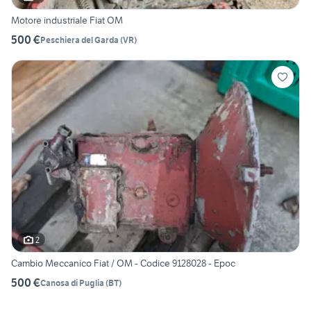
Motore industriale Fiat OM
500 €
Peschiera del Garda
(
VR
)
2
Cambio Meccanico Fiat / OM - Codice 9128028 - Epoc
500 €
Canosa di Puglia
(
BT
)