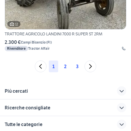
12
TRATTORE AGRICOLO LANDINI 7000 R SUPER ST 2RM
2.300 €
Campi Bisenzio
(
FI
)
Rivenditore
Tractor Affair
1
2
3
Più cercati
Correlati
Richerche simili
Suggerimenti
Ricerche consigliate
john deere 200 cv
iveco vm 90
bonetti usato 4x4
lombardia
vendita locali Campagnano di
trattori john deere in
veicoli commerciali
attivitÃƒÂ in vendita genova
Tutte le categorie
Roma
italia
usati lazio
rimorchio agricolo