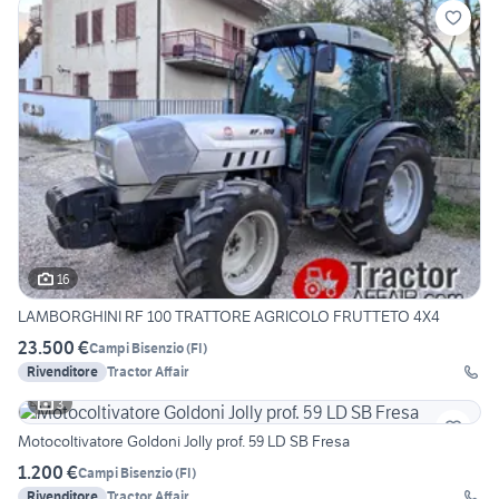
16
LAMBORGHINI RF 100 TRATTORE AGRICOLO FRUTTETO 4X4
23.500 €
Campi Bisenzio
(
FI
)
Rivenditore
Tractor Affair
3
Motocoltivatore Goldoni Jolly prof. 59 LD SB Fresa
1.200 €
Campi Bisenzio
(
FI
)
Rivenditore
Tractor Affair