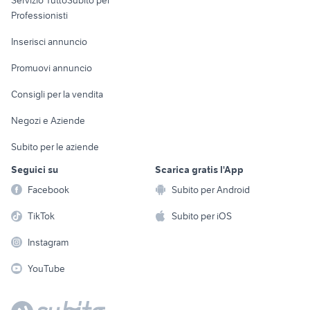
Servizio TuttoSubito per
persona
Informatica
Animali
Professionisti
Arredamento e
Console e
Accessori per
Casalinghi
Inserisci annuncio
Videogiochi
animali
Elettrodomestici
Promuovi annuncio
Audio/Video
Musica e Film
Giardino e Fai da te
Consigli per la vendita
Fotografia
Libri e Riviste
Abbigliamento e
Negozi e Aziende
Telefonia
Strumenti Musicali
Accessori
Subito per le aziende
Sports
Tutto per i bambini
Seguici su
Scarica gratis l'App
Biciclette
Facebook
Subito per Android
Collezionismo
TikTok
Subito per iOS
Instagram
YouTube