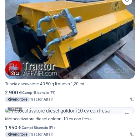
11
Trincia escavatore 40 50 q.li nuovo 1,20 mt
2.900 €
Campi Bisenzio
(
FI
)
Rivenditore
Tractor Affair
12
Motocoltivatore diesel goldoni 10 cv con fresa
1.950 €
Campi Bisenzio
(
FI
)
Rivenditore
Tractor Affair