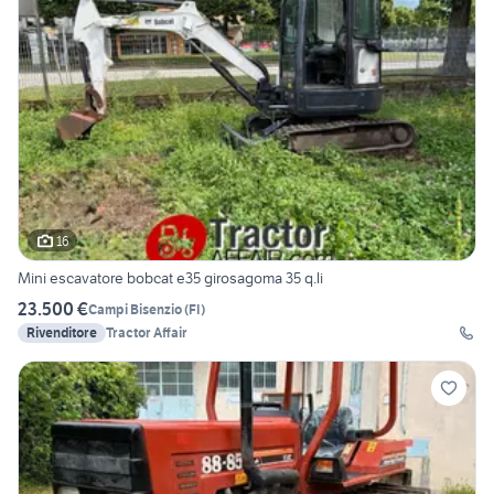
16
Mini escavatore bobcat e35 girosagoma 35 q.li
23.500 €
Campi Bisenzio
(
FI
)
Rivenditore
Tractor Affair