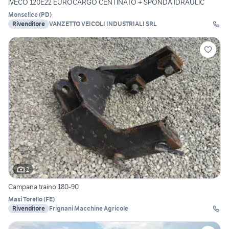
IVECO 120E22 EUROCARGO CENTINATO + SPONDA IDRAULIC
Monselice
(
PD
)
Rivenditore
VANZETTO VEICOLI INDUSTRIALI SRL
2
Campana traino 180-90
Masi Torello
(
FE
)
Rivenditore
Frignani Macchine Agricole