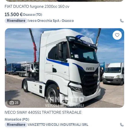
FIAT DUCATO furgone 2300cc 160 cv
15.500 €
Osasco
(
TO
)
Rivenditore
Iveco Orecchia SpA - Osasco
28
IVECO SWAY 440S51 TRATTORE STRADALE
Monselice
(
PD
)
Rivenditore
VANZETTO VEICOLI INDUSTRIALI SRL