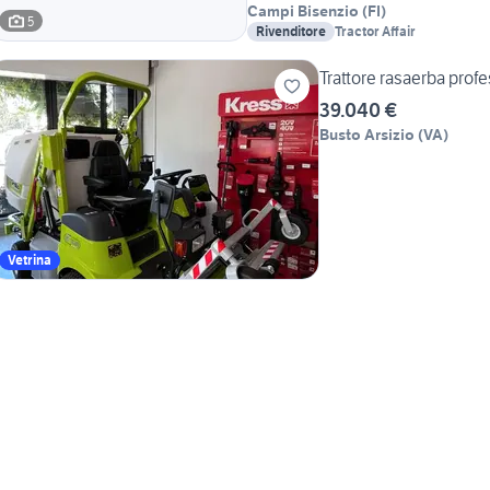
Campi Bisenzio
(
FI
)
5
Rivenditore
Tractor Affair
Trattore rasaerba prof
39.040 €
Busto Arsizio
(
VA
)
Vetrina