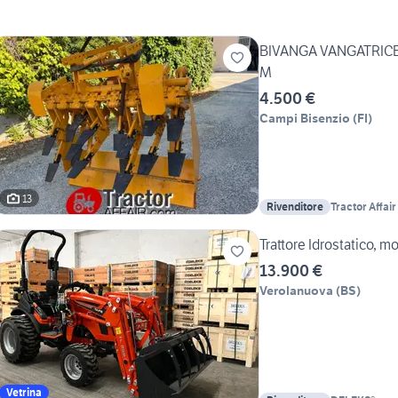
BIVANGA VANGATRICE 
M
4.500 €
Campi Bisenzio
(
FI
)
13
Rivenditore
Tractor Affair
Trattore Idrostatico, m
13.900 €
Verolanuova
(
BS
)
Vetrina