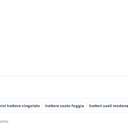
ini trattore cingolato
trattore usato foggia
trattori usati moden
iaerba