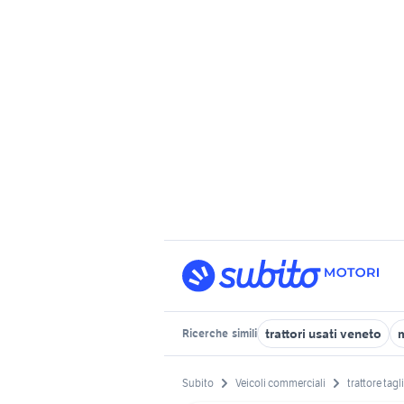
trattori usati veneto
m
Ricerche
simili
Subito
Veicoli commerciali
trattore tagl