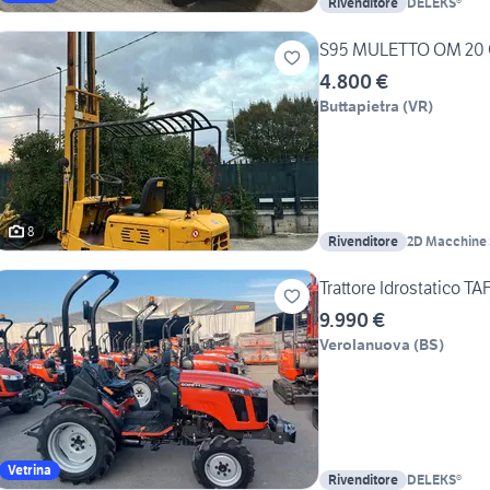
Rivenditore
DELEKS®
S95 MULETTO OM 20 
4.800 €
Buttapietra
(
VR
)
8
Rivenditore
2D Macchine 
Trattore Idrostatico T
9.990 €
Verolanuova
(
BS
)
Vetrina
Rivenditore
DELEKS®