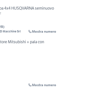
erba 4x4 HUSQVARNA seminuovo
F
VR
)
Mostra numero
D Macchine Srl
otore Mitsubishi + pala con
Mostra numero