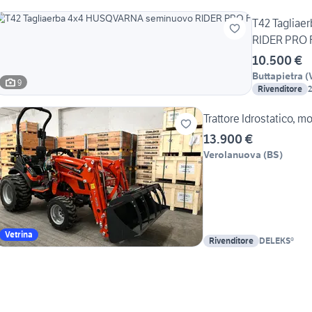
T42 Taglia
RIDER PRO 
10.500 €
Buttapietra
(
9
Rivenditore
2
Trattore Idrostatico, m
13.900 €
Verolanuova
(
BS
)
Vetrina
Rivenditore
DELEKS®