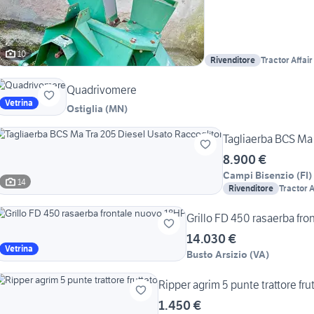
10
Rivenditore
Tractor Affair
Quadrivomere
Vetrina
Ostiglia
(
MN
)
Tagliaerba BCS Ma 
8.900 €
Campi Bisenzio
(
FI
)
14
Rivenditore
Tractor A
Grillo FD 450 rasaerba fr
14.030 €
Vetrina
Busto Arsizio
(
VA
)
Ripper agrim 5 punte trattore fru
1.450 €