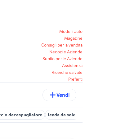
Modelli auto
Magazine
Consigli per la vendita
Negozi e Aziende
Subito per le Aziende
Assistenza
Ricerche salvate
Preferiti
Vendi
ccio decespugliatore
tenda da sole a bracci 400x300
trincia c