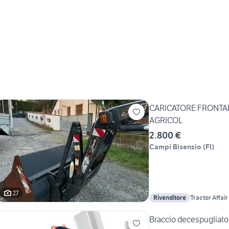
CARICATORE FRONTA
AGRICOL
2.800 €
Campi Bisenzio
(
FI
)
27
Rivenditore
Tractor Affair
Braccio decespugliatore