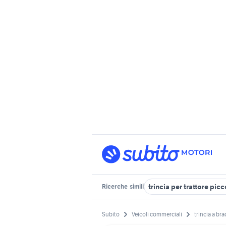
trincia per trattore pic
Ricerche
simili
Subito
Veicoli commerciali
trincia a bra