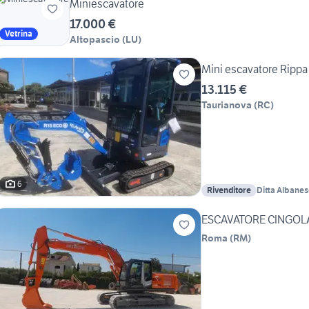
Miniescavatore
17.000 €
Vetrina
Altopascio
(
LU
)
Mini escavatore Rippa
13.115 €
Taurianova
(
RC
)
6
Rivenditore
Ditta Albanes
ESCAVATORE CINGOLA
Roma
(
RM
)