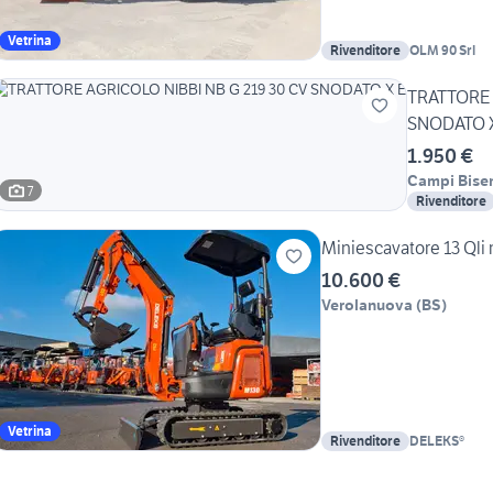
Vetrina
Rivenditore
OLM 90 Srl
TRATTORE 
SNODATO X
1.950 €
Campi Bise
7
Rivenditore
Miniescavatore 13 Qli 
10.600 €
Verolanuova
(
BS
)
Vetrina
Rivenditore
DELEKS®