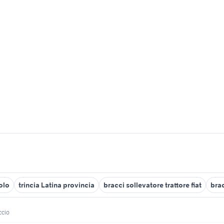
colo
trincia Latina provincia
bracci sollevatore trattore fiat
bra
ccio