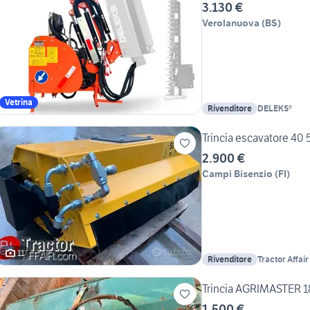
3.130 €
Verolanuova
(
BS
)
Vetrina
Rivenditore
DELEKS®
Trincia escavatore 40 
2.900 €
Campi Bisenzio
(
FI
)
11
Rivenditore
Tractor Affair
Trincia AGRIMASTER 1
1.500 €