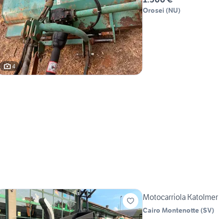
Orosei
(
NU
)
4
Motocarriola KatoImer
Cairo Montenotte
(
SV
)